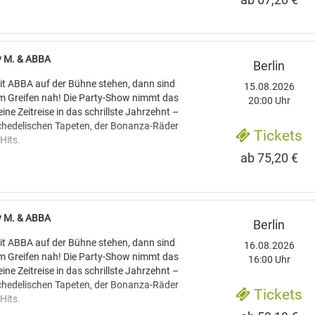
den die Hits von ABBA wie "Waterloo",
rnando" und "Take a Chance On Me"
 einer Formation, die den Schweden nicht
, sondern auch vom Gesang her mit ihren
ey M. & ABBA
Berlin
nstimmt. Im Anschluss präsentieren vier
ler die Hit-Gruppe "Boney M." mit einer
t ABBA auf der Bühne stehen, dann sind
15.08.2026
nenshow. Erfolgshits wie "Rivers of
um Greifen nah! Die Party-Show nimmt das
20:00 Uhr
ddy Cool“ garantieren beste Stimmung.
ine Zeitreise in das schrillste Jahrzehnt –
sychedelischen Tapeten, der Bonanza-Räder
Tickets
Hits.
ab 75,20 €
den die Hits von ABBA wie "Waterloo",
rnando" und "Take a Chance On Me"
 einer Formation, die den Schweden nicht
, sondern auch vom Gesang her mit ihren
ey M. & ABBA
Berlin
nstimmt. Im Anschluss präsentieren vier
ler die Hit-Gruppe "Boney M." mit einer
t ABBA auf der Bühne stehen, dann sind
16.08.2026
nenshow. Erfolgshits wie "Rivers of
um Greifen nah! Die Party-Show nimmt das
16:00 Uhr
ddy Cool“ garantieren beste Stimmung.
ine Zeitreise in das schrillste Jahrzehnt –
sychedelischen Tapeten, der Bonanza-Räder
Tickets
Hits.