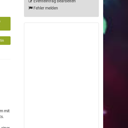
Eventeintrag bearbeiten
Fehler melden
m
6
lin
um mit
ts.