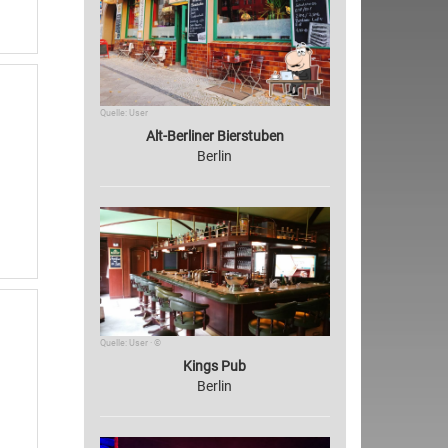
Quelle: User
Alt-Berliner Bierstuben
Berlin
Quelle: User · ©
Kings Pub
Berlin