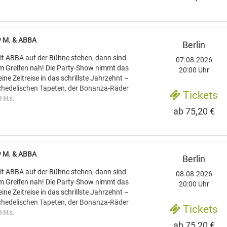
den die Hits von ABBA wie "Waterloo",
rnando" und "Take a Chance On Me"
 einer Formation, die den Schweden nicht
, sondern auch vom Gesang her mit ihren
ey M. & ABBA
Berlin
nstimmt. Im Anschluss präsentieren vier
ler die Hit-Gruppe "Boney M." mit einer
t ABBA auf der Bühne stehen, dann sind
07.08.2026
nenshow. Erfolgshits wie "Rivers of
um Greifen nah! Die Party-Show nimmt das
20:00 Uhr
ddy Cool“ garantieren beste Stimmung.
ine Zeitreise in das schrillste Jahrzehnt –
sychedelischen Tapeten, der Bonanza-Räder
Tickets
Hits.
ab 75,20 €
den die Hits von ABBA wie "Waterloo",
rnando" und "Take a Chance On Me"
 einer Formation, die den Schweden nicht
, sondern auch vom Gesang her mit ihren
ey M. & ABBA
Berlin
nstimmt. Im Anschluss präsentieren vier
ler die Hit-Gruppe "Boney M." mit einer
t ABBA auf der Bühne stehen, dann sind
08.08.2026
nenshow. Erfolgshits wie "Rivers of
um Greifen nah! Die Party-Show nimmt das
20:00 Uhr
ddy Cool“ garantieren beste Stimmung.
ine Zeitreise in das schrillste Jahrzehnt –
sychedelischen Tapeten, der Bonanza-Räder
Tickets
Hits.
ab 75,20 €