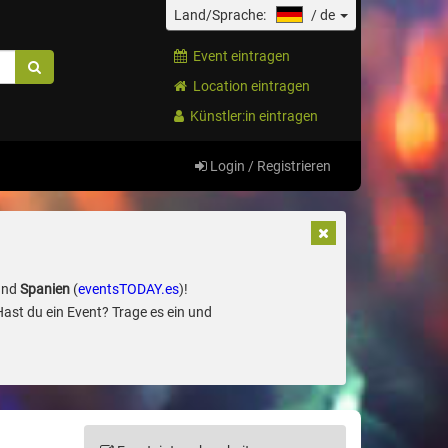
Land/Sprache:
/
de
Event eintragen
Location eintragen
Künstler:in eintragen
Login / Registrieren
und
Spanien
(
eventsTODAY.es
)!
Hast du ein Event? Trage es ein und