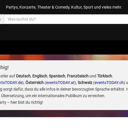
Partys, Konzerte, Theater & Comedy, Kultur, Sport und vieles mehr.
s
hig!
stler auf
Deutsch
,
Englisch
,
Spanisch
,
Französisch
und
Türkisch
.
ntsTODAY.de
),
Österreich
(
eventsTODAY.at
),
Schweiz
(
eventsTODAY.ch
) 
sorgt dafür, dass du alle Infos in deiner bevorzugten Sprache erhältst. 
 Übersetzung, um ein internationales Publikum zu erreichen.
ty – hier bist du richtig!