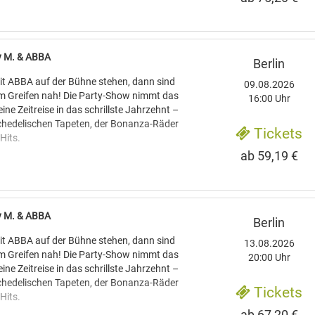
den die Hits von ABBA wie "Waterloo",
rnando" und "Take a Chance On Me"
 einer Formation, die den Schweden nicht
, sondern auch vom Gesang her mit ihren
ey M. & ABBA
Berlin
nstimmt. Im Anschluss präsentieren vier
ler die Hit-Gruppe "Boney M." mit einer
t ABBA auf der Bühne stehen, dann sind
09.08.2026
nenshow. Erfolgshits wie "Rivers of
um Greifen nah! Die Party-Show nimmt das
16:00 Uhr
ddy Cool“ garantieren beste Stimmung.
ine Zeitreise in das schrillste Jahrzehnt –
sychedelischen Tapeten, der Bonanza-Räder
Tickets
Hits.
ab 59,19 €
den die Hits von ABBA wie "Waterloo",
rnando" und "Take a Chance On Me"
 einer Formation, die den Schweden nicht
, sondern auch vom Gesang her mit ihren
ey M. & ABBA
Berlin
nstimmt. Im Anschluss präsentieren vier
ler die Hit-Gruppe "Boney M." mit einer
t ABBA auf der Bühne stehen, dann sind
13.08.2026
nenshow. Erfolgshits wie "Rivers of
um Greifen nah! Die Party-Show nimmt das
20:00 Uhr
ddy Cool“ garantieren beste Stimmung.
ine Zeitreise in das schrillste Jahrzehnt –
sychedelischen Tapeten, der Bonanza-Räder
Tickets
Hits.
ab 67,20 €