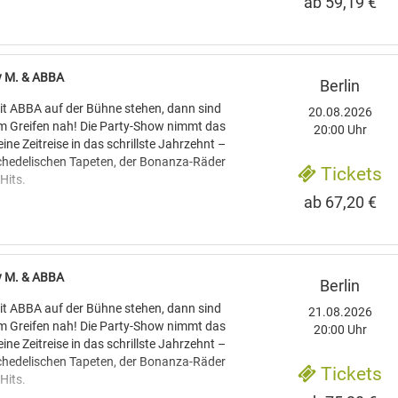
ab 59,19 €
den die Hits von ABBA wie "Waterloo",
rnando" und "Take a Chance On Me"
 einer Formation, die den Schweden nicht
, sondern auch vom Gesang her mit ihren
ey M. & ABBA
Berlin
nstimmt. Im Anschluss präsentieren vier
ler die Hit-Gruppe "Boney M." mit einer
t ABBA auf der Bühne stehen, dann sind
20.08.2026
nenshow. Erfolgshits wie "Rivers of
um Greifen nah! Die Party-Show nimmt das
20:00 Uhr
ddy Cool“ garantieren beste Stimmung.
ine Zeitreise in das schrillste Jahrzehnt –
sychedelischen Tapeten, der Bonanza-Räder
Tickets
Hits.
ab 67,20 €
den die Hits von ABBA wie "Waterloo",
rnando" und "Take a Chance On Me"
 einer Formation, die den Schweden nicht
, sondern auch vom Gesang her mit ihren
ey M. & ABBA
Berlin
nstimmt. Im Anschluss präsentieren vier
ler die Hit-Gruppe "Boney M." mit einer
t ABBA auf der Bühne stehen, dann sind
21.08.2026
nenshow. Erfolgshits wie "Rivers of
um Greifen nah! Die Party-Show nimmt das
20:00 Uhr
ddy Cool“ garantieren beste Stimmung.
ine Zeitreise in das schrillste Jahrzehnt –
sychedelischen Tapeten, der Bonanza-Räder
Tickets
Hits.