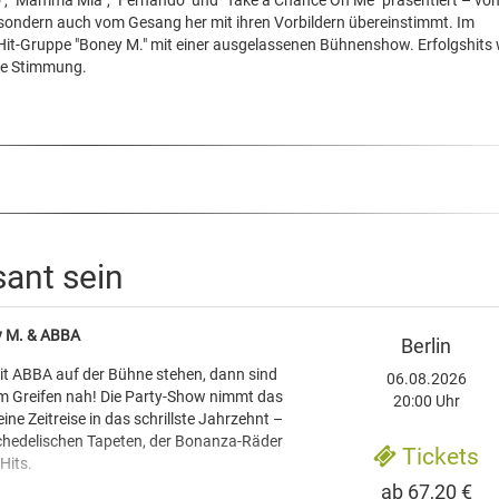
o", "Mamma Mia", "Fernando" und "Take a Chance On Me" präsentiert – von
, sondern auch vom Gesang her mit ihren Vorbildern übereinstimmt. Im
e Hit-Gruppe "Boney M." mit einer ausgelassenen Bühnenshow. Erfolgshits 
ste Stimmung.
sant sein
ey M. & ABBA
Berlin
t ABBA auf der Bühne stehen, dann sind
06.08.2026
um Greifen nah! Die Party-Show nimmt das
20:00 Uhr
ine Zeitreise in das schrillste Jahrzehnt –
sychedelischen Tapeten, der Bonanza-Räder
Tickets
Hits.
ab 67,20 €