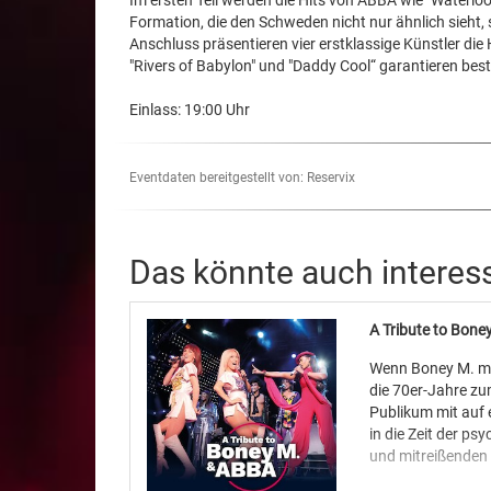
Im ersten Teil werden die Hits von ABBA wie "Waterlo
Formation, die den Schweden nicht nur ähnlich sieht
Anschluss präsentieren vier erstklassige Künstler di
"Rivers of Babylon" und "Daddy Cool“ garantieren be
Einlass: 19:00 Uhr
Eventdaten bereitgestellt von: Reservix
Das könnte auch interes
A Tribute to Bon
Wenn Boney M. mi
die 70er-Jahre z
Publikum mit auf e
in die Zeit der p
und mitreißenden 