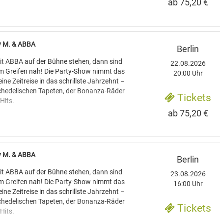
ab 75,20 €
den die Hits von ABBA wie "Waterloo",
rnando" und "Take a Chance On Me"
 einer Formation, die den Schweden nicht
, sondern auch vom Gesang her mit ihren
ey M. & ABBA
Berlin
nstimmt. Im Anschluss präsentieren vier
ler die Hit-Gruppe "Boney M." mit einer
t ABBA auf der Bühne stehen, dann sind
22.08.2026
nenshow. Erfolgshits wie "Rivers of
um Greifen nah! Die Party-Show nimmt das
20:00 Uhr
ddy Cool“ garantieren beste Stimmung.
ine Zeitreise in das schrillste Jahrzehnt –
sychedelischen Tapeten, der Bonanza-Räder
Tickets
Hits.
ab 75,20 €
den die Hits von ABBA wie "Waterloo",
rnando" und "Take a Chance On Me"
 einer Formation, die den Schweden nicht
, sondern auch vom Gesang her mit ihren
ey M. & ABBA
Berlin
nstimmt. Im Anschluss präsentieren vier
ler die Hit-Gruppe "Boney M." mit einer
t ABBA auf der Bühne stehen, dann sind
23.08.2026
nenshow. Erfolgshits wie "Rivers of
um Greifen nah! Die Party-Show nimmt das
16:00 Uhr
ddy Cool“ garantieren beste Stimmung.
ine Zeitreise in das schrillste Jahrzehnt –
sychedelischen Tapeten, der Bonanza-Räder
Tickets
Hits.