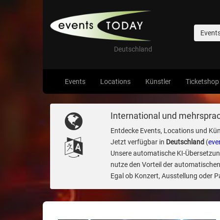
Event
Deutschland
Events
Locations
Künstler
Ticketshop
International und mehrsprac
Entdecke Events, Locations und Kün
Jetzt verfügbar in
Deutschland
(
eve
Unsere automatische KI-Übersetzung 
nutze den Vorteil der automatischen
Egal ob Konzert, Ausstellung oder Par