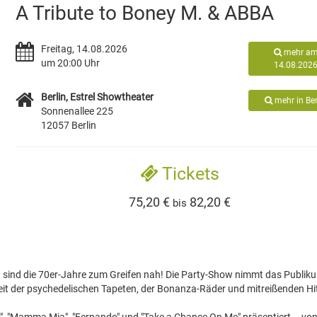
A Tribute to Boney M. & ABBA
Freitag, 14.08.2026
mehr a
um 20:00 Uhr
14.08.202
Berlin, Estrel Showtheater
mehr in Ber
Sonnenallee 225
12057 Berlin
Tickets
75,20 €
82,20 €
bis
sind die 70er-Jahre zum Greifen nah! Die Party-Show nimmt das Publik
e Zeit der psychedelischen Tapeten, der Bonanza-Räder und mitreißenden Hi