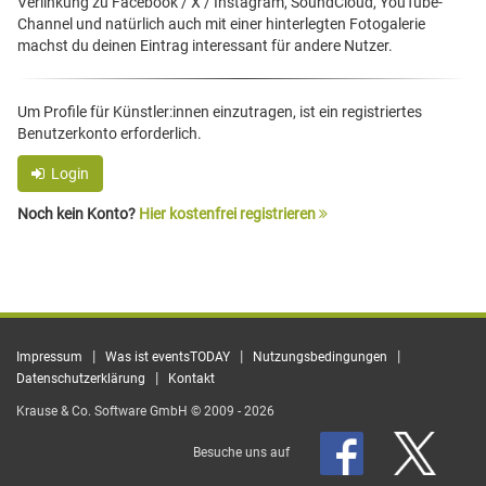
Verlinkung zu Facebook / X / Instagram, SoundCloud, YouTube-
Channel und natürlich auch mit einer hinterlegten Fotogalerie
machst du deinen Eintrag interessant für andere Nutzer.
Um Profile für Künstler:innen einzutragen, ist ein registriertes
Benutzerkonto erforderlich.
Login
Noch kein Konto?
Hier kostenfrei registrieren
|
|
|
Impressum
Was ist eventsTODAY
Nutzungsbedingungen
|
Datenschutzerklärung
Kontakt
Krause & Co. Software GmbH © 2009 - 2026
Besuche uns auf