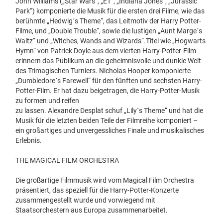
John Williams („Star Wars“, „ET“, „Indiana Jones“, „Jurassic
Park“) komponierte die Musik für die ersten drei Filme, wie das
berühmte „Hedwig´s Theme“, das Leitmotiv der Harry Potter-
Filme, und „Double Trouble“, sowie die lustigen „Aunt Marge´s
Waltz“ und „Witches, Wands and Wizards“.Titel wie „Hogwarts
Hymn“ von Patrick Doyle aus dem vierten Harry-Potter-Film
erinnern das Publikum an die geheimnisvolle und dunkle Welt
des Trimagischen Turniers. Nicholas Hooper komponierte
„Dumbledore´s Farewell“ für den fünften und sechsten Harry-
Potter-Film. Er hat dazu beigetragen, die Harry-Potter-Musik
zu formen und reifen
zu lassen. Alexandre Desplat schuf „Lily´s Theme“ und hat die
Musik für die letzten beiden Teile der Filmreihe komponiert –
ein großartiges und unvergessliches Finale und musikalisches
Erlebnis.
THE MAGICAL FILM ORCHESTRA
Die großartige Filmmusik wird vom Magical Film Orchestra
präsentiert, das speziell für die Harry-Potter-Konzerte
zusammengestellt wurde und vorwiegend mit
Staatsorchestern aus Europa zusammenarbeitet.