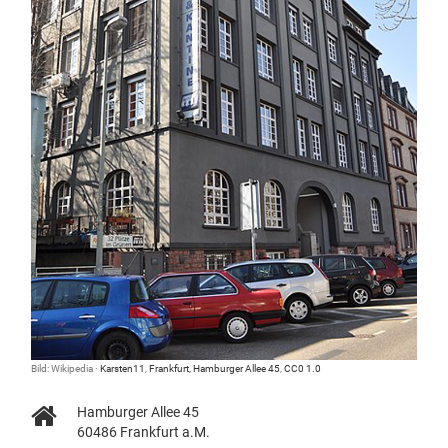
Bild: Wikipedia ·
Karsten11
,
Frankfurt, Hamburger Allee 45
,
CC0 1.0
Hamburger Allee 45
60486 Frankfurt a.M.