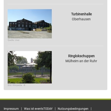
Turbinenhalle
Oberhausen
Quelle: User
Ringlokschuppen
Mülheim an der Ruhr
Bild: Wikipedia · ©
|
|
|
Impressum
Was ist eventsTODAY
Nutzungsbedingungen