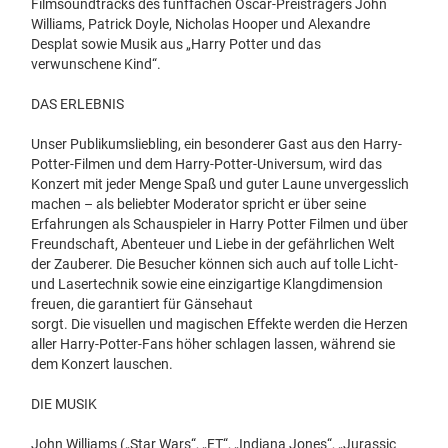
Filmsoundtracks des fünffachen Oscar-Preisträgers John
Williams, Patrick Doyle, Nicholas Hooper und Alexandre
Desplat sowie Musik aus „Harry Potter und das
verwunschene Kind“.
DAS ERLEBNIS
Unser Publikumsliebling, ein besonderer Gast aus den Harry-
Potter-Filmen und dem Harry-Potter-Universum, wird das
Konzert mit jeder Menge Spaß und guter Laune unvergesslich
machen – als beliebter Moderator spricht er über seine
Erfahrungen als Schauspieler in Harry Potter Filmen und über
Freundschaft, Abenteuer und Liebe in der gefährlichen Welt
der Zauberer. Die Besucher können sich auch auf tolle Licht-
und Lasertechnik sowie eine einzigartige Klangdimension
freuen, die garantiert für Gänsehaut
sorgt. Die visuellen und magischen Effekte werden die Herzen
aller Harry-Potter-Fans höher schlagen lassen, während sie
dem Konzert lauschen.
DIE MUSIK
John Williams („Star Wars“, „ET“, „Indiana Jones“, „Jurassic