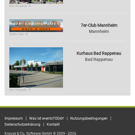
Bild: Wikipedia · ©
7er-Club Mannheim
Mannheim
Quelle: User · ©
Kurhaus Bad Rappenau
Bad Rappenau
Bild: Wikipedia · ©
|
|
|
Impressum
Was ist eventsTODAY
Nutzungsbedingungen
|
Datenschutzerklärung
Kontakt
Krause & Co. Software GmbH © 2009 - 2026