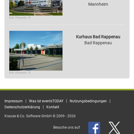
Mannheim
Bild: Wikipedia · ©
Kurhaus Bad Rappenau
Bad Rappenau
Bild: Wikipedia · ©
|
|
|
Impressum
Was ist eventsTODAY
Nutzungsbedingungen
|
Datenschutzerklärung
Kontakt
Krause & Co. Software GmbH © 2009 - 2026
Besuche uns auf