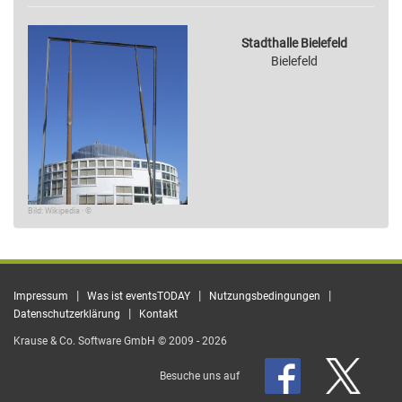
Stadthalle Bielefeld
Bielefeld
Bild: Wikipedia · ©
|
|
|
Impressum
Was ist eventsTODAY
Nutzungsbedingungen
|
Datenschutzerklärung
Kontakt
Krause & Co. Software GmbH © 2009 - 2026
Besuche uns auf