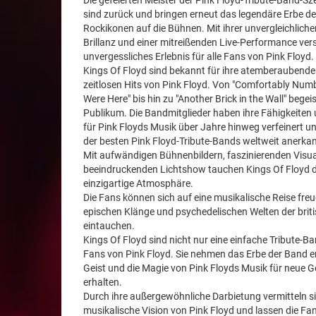
Die gefeierten Meister der Pink Floyd-Tribute-Band-Sz
sind zurück und bringen erneut das legendäre Erbe de
Rockikonen auf die Bühnen. Mit ihrer unvergleichlich
Brillanz und einer mitreißenden Live-Performance vers
unvergessliches Erlebnis für alle Fans von Pink Floyd.
Kings Of Floyd sind bekannt für ihre atemberaubend
zeitlosen Hits von Pink Floyd. Von "Comfortably Num
Were Here" bis hin zu "Another Brick in the Wall" begei
Publikum. Die Bandmitglieder haben ihre Fähigkeiten 
für Pink Floyds Musik über Jahre hinweg verfeinert un
der besten Pink Floyd-Tribute-Bands weltweit anerkan
Mit aufwändigen Bühnenbildern, faszinierenden Visua
beeindruckenden Lichtshow tauchen Kings Of Floyd d
einzigartige Atmosphäre.
Die Fans können sich auf eine musikalische Reise freuen
epischen Klänge und psychedelischen Welten der bri
eintauchen.
Kings Of Floyd sind nicht nur eine einfache Tribute-B
Fans von Pink Floyd. Sie nehmen das Erbe der Band 
Geist und die Magie von Pink Floyds Musik für neue
erhalten.
Durch ihre außergewöhnliche Darbietung vermitteln sie
musikalische Vision von Pink Floyd und lassen die Fan