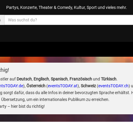
Partys, Konzerte, Theater & Comedy, Kultur, Sport und vieles mehr.
s
hig!
stler auf
Deutsch
,
Englisch
,
Spanisch
,
Französisch
und
Türkisch
.
ntsTODAY.de
),
Österreich
(
eventsTODAY.at
),
Schweiz
(
eventsTODAY.ch
) 
sorgt dafür, dass du alle Infos in deiner bevorzugten Sprache erhältst. 
 Übersetzung, um ein internationales Publikum zu erreichen.
ty – hier bist du richtig!