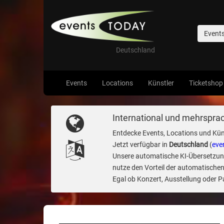
Event
Deutschland
Events
Locations
Künstler
Ticketshop
International und mehrsprac
Entdecke Events, Locations und Kün
Jetzt verfügbar in
Deutschland
(
eve
Unsere automatische KI-Übersetzung 
nutze den Vorteil der automatischen
Egal ob Konzert, Ausstellung oder Par