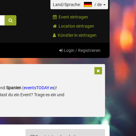
Land/Sprache:
/
de
Event eintragen
Location eintragen
Künstler:in eintragen
Login / Registrieren
und
Spanien
(
eventsTODAY.es
)!
Hast du ein Event? Trage es ein und