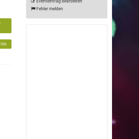
Eventeintrag bearbeiten
Fehler melden
m
7
 Orb