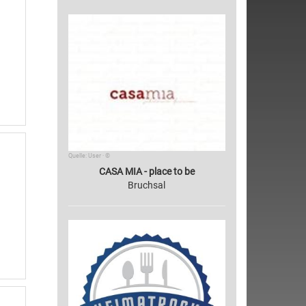
Quelle: User · ©
CASA MIA - place to be
Bruchsal