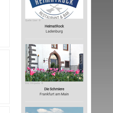
Quelle: User · ©
HeimatRock
Ladenburg
Bild: Wikipedia · ©
Die Schmiere
Frankfurt am Main