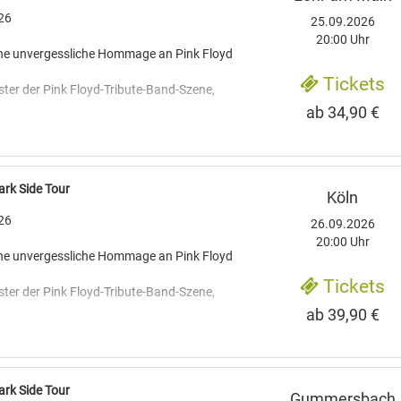
026
25.09.2026
20:00 Uhr
Eine unvergessliche Hommage an Pink Floyd
Tickets
ister der Pink Floyd-Tribute-Band-Szene,
ab 34,90 €
ringen erneut das legendäre Erbe der
e Bühnen. Mit ihrer unvergleichlichen
ark Side Tour
Köln
r mitreißenden Live-Performance
in
026
26.09.2026
lebnis für alle Fans von Pink Floyd.
20:00 Uhr
nd bekannt für ihre atemberaubenden
Eine unvergessliche Hommage an Pink Floyd
er
Tickets
n Pink Floyd. Von "Comfortably Numb" über
ister der Pink Floyd-Tribute-Band-Szene,
ab 39,90 €
 zu "Another Brick in the Wall" begeistern sie
ringen erneut das legendäre Erbe der
dmitglieder haben ihre Fähigkeiten und
e Bühnen. Mit ihrer unvergleichlichen
ark Side Tour
usik über Jahre hinweg verfeinert und sind
Gummersbach
r mitreißenden Live-Performance