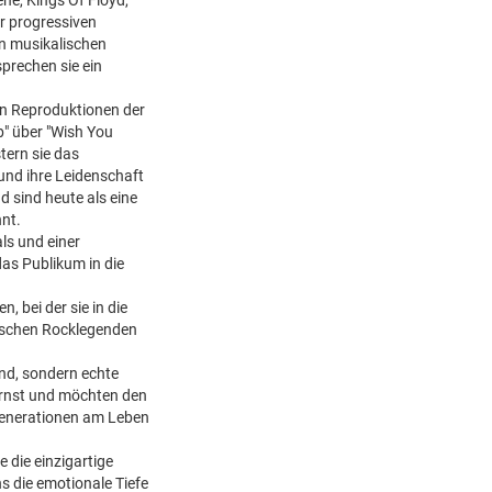
ene, Kings Of Floyd,
r progressiven
en musikalischen
prechen sie ein
en Reproduktionen der
b" über "Wish You
stern sie das
und ihre Leidenschaft
d sind heute als eine
nt.
ls und einer
as Publikum in die
, bei der sie in die
tischen Rocklegenden
and, sondern echte
ernst und möchten den
 Generationen am Leben
 die einzigartige
s die emotionale Tiefe