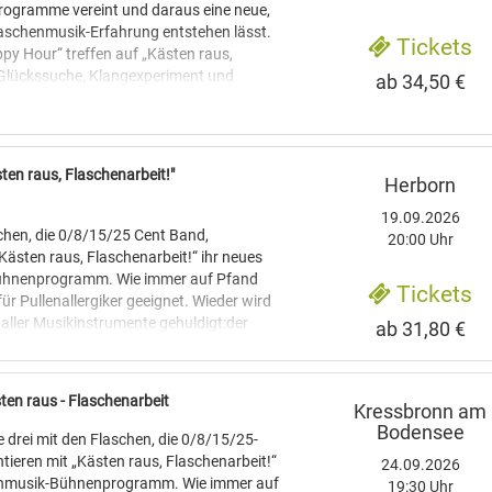
rogramme vereint und daraus eine neue,
aschenmusik-Erfahrung entstehen lässt.
Tickets
y Hour“ treffen auf „Kästen raus,
 Glückssuche, Klangexperiment und
ab 34,50 €
ie verschmelzen zu einem Konzert, das
e virtuos ist.
echselbaren Instrumentarium aus
ten raus, Flaschenarbeit!"
Herborn
und allem, was der
ewahrungsfachhandel hergibt, feiern
19.09.2026
nd Möhre die Sonnenseiten des Lebens –
schen, die 0/8/15/25 Cent Band,
20:00 Uhr
ophisch, mal herrlich absurd. Zwischen
Kästen raus, Flaschenarbeit!“ ihr neues
-Daumen, Jazzbass aus Glas und
ühnenprogramm. Wie immer auf Pfand
Tickets
en-Power entsteht ein Abend voller
ür Pullenallergiker geeignet. Wieder wird
nen, überraschender Wendungen und
 aller Musikinstrumente gehuldigt:der
ab 31,80 €
die kleinen Paukenschläge des Alltags. Ein
anglichen Reichtum, ihrem rhythmischen
das zeigt, wie vielseitig Flaschen klingen
n und ihrer großen musikalischen
 schnell aus einem Augenzwinkern ein
das, wofür Flaschen einst nicht erfunden
ten raus - Flaschenarbeit
uerwerk wird.
Kressbronn am
mal mehr im Mittelpunkt und setzt dort das
Bodensee
en, erstaunen, verblüffen. Nach
e drei mit den Flaschen, die 0/8/15/25-
EN
die Welt gegangenen Reels und Tiktoks
tieren mit „Kästen raus, Flaschenarbeit!“
24.09.2026
unstpreises 2011“
ritze
enmusik-Bühnenprogramm. Wie immer auf
19:30 Uhr