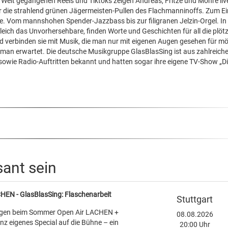
e Welt gegangenen Reels und Tiktoks zeigen Andreas, Fritze und Möhre liv
r die strahlend grünen Jägermeisten-Pullen des Flachmanninoffs. Zum E
e. Vom mannshohen Spender-Jazzbass bis zur filigranen Jelzin-Orgel. In 
ich das Unvorhersehbare, finden Worte und Geschichten für all die plötz
verbinden sie mit Musik, die man nur mit eigenen Augen gesehen für mö
s man erwartet. Die deutsche Musikgruppe GlasBlasSing ist aus zahlreich
 sowie Radio-Auftritten bekannt und hatten sogar ihre eigene TV-Show „D
sant sein
N - GlasBlasSing: Flaschenarbeit
Stuttgart
ngen beim Sommer Open Air LACHEN +
08.08.2026
 eigenes Special auf die Bühne – ein
20:00 Uhr