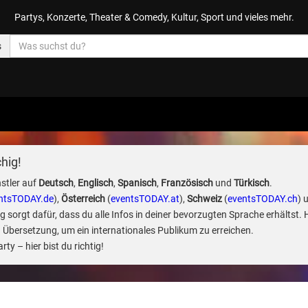
Partys, Konzerte, Theater & Comedy, Kultur, Sport und vieles mehr.
s
hig!
stler auf
Deutsch
,
Englisch
,
Spanisch
,
Französisch
und
Türkisch
.
ntsTODAY.de
),
Österreich
(
eventsTODAY.at
),
Schweiz
(
eventsTODAY.ch
) 
sorgt dafür, dass du alle Infos in deiner bevorzugten Sprache erhältst. 
 Übersetzung, um ein internationales Publikum zu erreichen.
ty – hier bist du richtig!