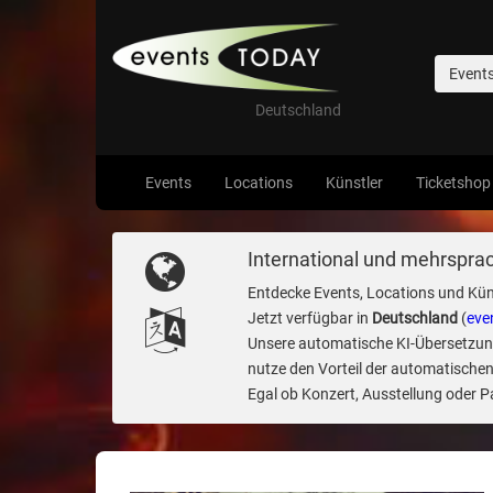
Event
Deutschland
Events
Locations
Künstler
Ticketshop
International und mehrsprac
Entdecke Events, Locations und Kün
Jetzt verfügbar in
Deutschland
(
eve
Unsere automatische KI-Übersetzung 
nutze den Vorteil der automatischen
Egal ob Konzert, Ausstellung oder Par