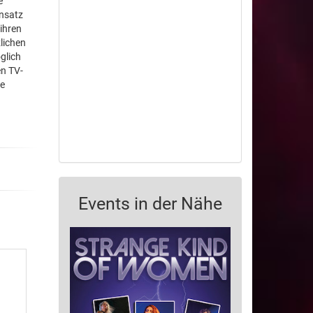
e
insatz
ihren
lichen
glich
en TV-
ie
Events in der Nähe