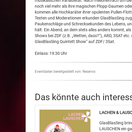
musikalischen Variabilität. Nach millionenfach um di
noch viel mehr als ihre magischen Plopp-Daumen ode
kommen alle Hochkaräter ihrer opulenten Pullen-Flott
Texten und Moderationen erkunden GlasBlasSing zugle
Paukenschläge und Schrecksekunden des Lebens, und 
hält. Ein Abend, an dem stets alles anders kommt, al
Shows bei ZDF (z.B. „Wetten, dass?“), ARD, 3SAT etc.
GlasBlasSing Quintett Show“ auf ZDF/ 3Sat.
Einlass: 19:30 Uhr
Eventdaten bereitgestellt von: Reservix
Das könnte auch interes
LACHEN & LAUSCHE
GlasBlasSing bri
LAUSCHEN ein ganz