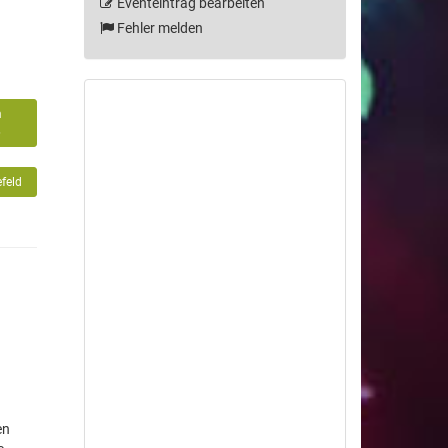
Eventeintrag bearbeiten
Fehler melden
m
6
efeld
en