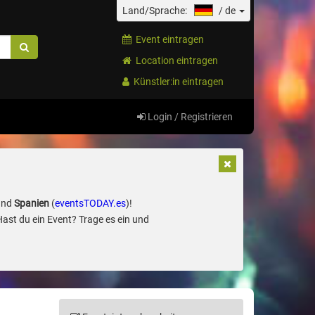
Land/Sprache:
/
de
Event eintragen
Location eintragen
Künstler:in eintragen
Login / Registrieren
und
Spanien
(
eventsTODAY.es
)!
Hast du ein Event? Trage es ein und