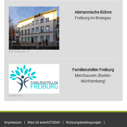
Alemannische Bühne
Freiburg im Breisgau
Bild: Wikipedia · ©
Familienstellen Freiburg
Merzhausen (Baden-
Württemberg)
Quelle: User
|
|
|
Impressum
Was ist eventsTODAY
Nutzungsbedingungen