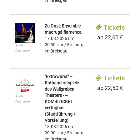
im Breisgau
Zu Gast: Ensemble
Tickets
madrugá flamenca
ab 22,60 €
17.08.2026
um
20:30 Uhr
/ Freiburg
Quelle:
im Breisgau
Veranstalter
"Extrawurst" –
Tickets
Rathaushofspiele
ab 22,50 €
des Wallgraben
Theaters - –
Quelle:
KOMBITICKET
Veranstalter
verfügbar
(Stadtführung +
Vorstellung)
18.08.2026
um
20:30 Uhr
/ Freiburg
im Breisgau