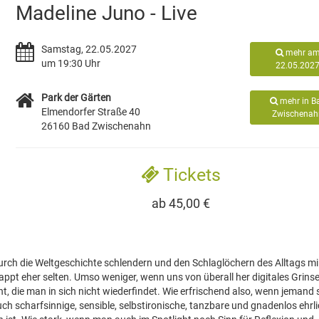
Madeline Juno - Live
Samstag, 22.05.2027
mehr a
um 19:30 Uhr
22.05.202
Park der Gärten
mehr in B
Elmendorfer Straße 40
Zwischenah
26160 Bad Zwischenahn
Tickets
ab 45,00 €
durch die Weltgeschichte schlendern und den Schlaglöchern des Alltags mi
ppt eher selten. Umso weniger, wenn uns von überall her digitales Grins
, die man in sich nicht wiederfindet. Wie erfrischend also, wenn jemand 
uch scharfsinnige, sensible, selbstironische, tanzbare und gnadenlos ehrl