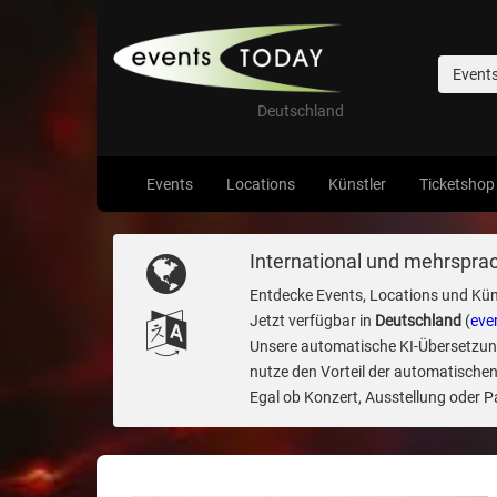
Event
Deutschland
Events
Locations
Künstler
Ticketshop
International und mehrsprac
Entdecke Events, Locations und Kün
Jetzt verfügbar in
Deutschland
(
eve
Unsere automatische KI-Übersetzung 
nutze den Vorteil der automatischen
Egal ob Konzert, Ausstellung oder Par