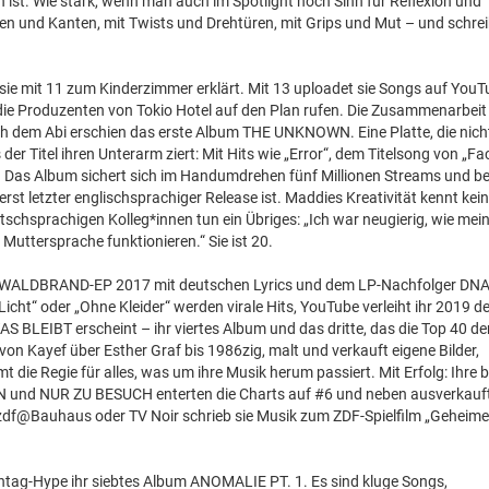
ch ist. Wie stark, wenn man auch im Spotlight noch Sinn für Reflexion und
und Kanten, mit Twists und Drehtüren, mit Grips und Mut – und schrei
n sie mit 11 zum Kinderzimmer erklärt. Mit 13 uploadet sie Songs auf YouT
die Produzenten von Tokio Hotel auf den Plan rufen. Die Zusammenarbeit
ch dem Abi erschien das erste Album THE UNKNOWN. Eine Platte, die nich
r Titel ihren Unterarm ziert: Mit Hits wie „Error“, dem Titelsong von „Fac
g. Das Album sichert sich im Handumdrehen fünf Millionen Streams und be
t letzter englischsprachiger Release ist. Maddies Kreativität kennt kei
chsprachigen Kolleg*innen tun ein Übriges: „Ich war neugierig, wie mei
Muttersprache funktionieren.“ Sie ist 20.
ie WALDBRAND-EP 2017 mit deutschen Lyrics und dem LP-Nachfolger DN
icht“ oder „Ohne Kleider“ werden virale Hits, YouTube verleiht ihr 2019 d
 BLEIBT erscheint – ihr viertes Album und das dritte, das die Top 40 de
von Kayef über Esther Graf bis 1986zig, malt und verkauft eigene Bilder,
die Regie für alles, was um ihre Musik herum passiert. Mit Erfolg: Ihre 
und NUR ZU BESUCH enterten die Charts auf #6 und neben ausverkauf
, zdf@Bauhaus oder TV Noir schrieb sie Musik zum ZDF-Spielfilm „Geheime
tag-Hype ihr siebtes Album ANOMALIE PT. 1. Es sind kluge Songs,