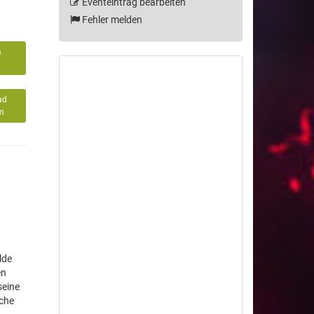
Eventeintrag bearbeiten
Fehler melden
m
7
ad
n
lde
en
seine
iche