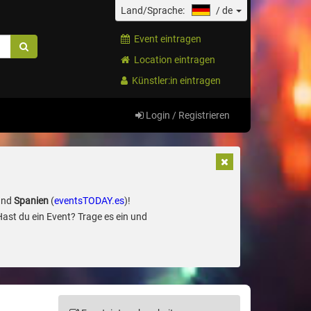
Land/Sprache:
/
de
Event eintragen
Location eintragen
Künstler:in eintragen
Login / Registrieren
und
Spanien
(
eventsTODAY.es
)!
Hast du ein Event? Trage es ein und