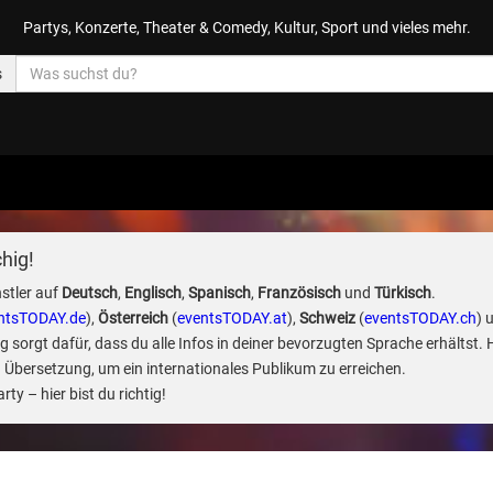
Partys, Konzerte, Theater & Comedy, Kultur, Sport und vieles mehr.
s
hig!
stler auf
Deutsch
,
Englisch
,
Spanisch
,
Französisch
und
Türkisch
.
ntsTODAY.de
),
Österreich
(
eventsTODAY.at
),
Schweiz
(
eventsTODAY.ch
) 
sorgt dafür, dass du alle Infos in deiner bevorzugten Sprache erhältst. 
 Übersetzung, um ein internationales Publikum zu erreichen.
ty – hier bist du richtig!