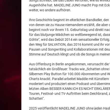
Songs schreibt, die das Leben vertonen, wie es wirkli
Augenhöhe hat. MADELINE JUNO macht Pop mit Ecken 
weiter, wo andere aufhören.
Ihre Geschichte beginnt im elterlichen Bandkeller, de
von denen sie zu Hause niemandem erzählt, die aber 
beginnt noch vor ihrem 15. Geburtstag und direkt na
für das blutjunge Mädchen so weltbewegend ist, dass de
Göhte“, wird das Debüt 2014 ein sensationeller Erfol
den Weg für SALVATION, das 2016 kommt und ihr vorers
Pausen und Songwriting und Kollaborationen mit deuts
Stimme auf Deutsch klingt und ob die Songs in meiner 
Aus Offenburg in Berlin angekommen, verursacht d
tatsächlich ein Großfeuer: Tracks wie „Schatten ohne L
Silbernen Play Button für 100.000 Abonnenten und WAS
Charts knackt. Parallel arbeitet Maddie mit Künstlern 
moderiert und produziert einen Podcast und übernimmt 
letzten Alben BESSER KANN ICH ES NICHT ERKLÄREN 
Touren, Festival- und TV-Auftritten beim Deichbrand
Schatten“.
2025 veröffentlicht MADELINE JUNO ohne jeden Hash