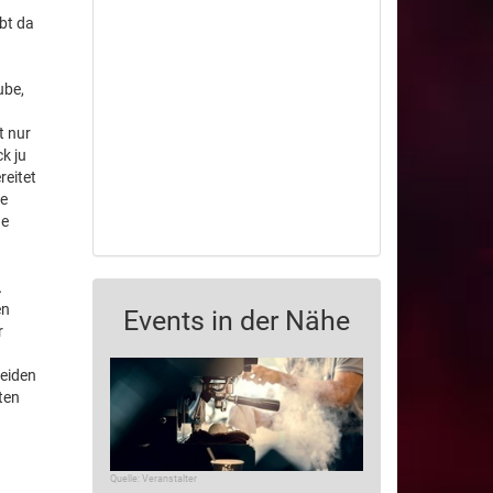
bt da
ube,
t nur
k ju
reitet
ne
ne
A
en
Events in der Nähe
r
beiden
ten
Quelle: Veranstalter