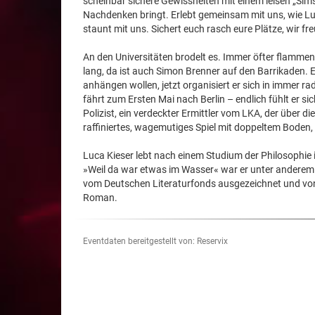
scheinbar sichere Gewissheiten mit einem leisen „Sims
Nachdenken bringt. Erlebt gemeinsam mit uns, wie Luc
staunt mit uns. Sichert euch rasch eure Plätze, wir fr
An den Universitäten brodelt es. Immer öfter flammen
lang, da ist auch Simon Brenner auf den Barrikaden. E
anhängen wollen, jetzt organisiert er sich in immer
fährt zum Ersten Mai nach Berlin – endlich fühlt er si
Polizist, ein verdeckter Ermittler vom LKA, der über 
raffiniertes, wagemutiges Spiel mit doppeltem Boden, 
Luca Kieser lebt nach einem Studium der Philosophie i
»Weil da war etwas im Wasser« war er unter anderem
vom Deutschen Literaturfonds ausgezeichnet und von 
Roman.
Eventdaten bereitgestellt von: Reservix