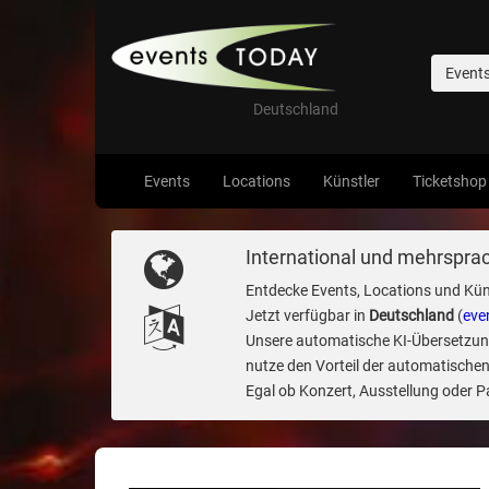
Event
Deutschland
Events
Locations
Künstler
Ticketshop
International und mehrsprac
Entdecke Events, Locations und Kün
Jetzt verfügbar in
Deutschland
(
eve
Unsere automatische KI-Übersetzung 
nutze den Vorteil der automatischen
Egal ob Konzert, Ausstellung oder Par