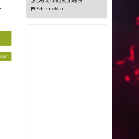
Eventeintrag bearbeiten
,
Fehler melden
m
6
ingen