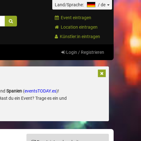
Land/Sprache:
/
de
Event eintragen
Location eintragen
Künstler:in eintragen
Login / Registrieren
und
Spanien
(
eventsTODAY.es
)!
Hast du ein Event? Trage es ein und