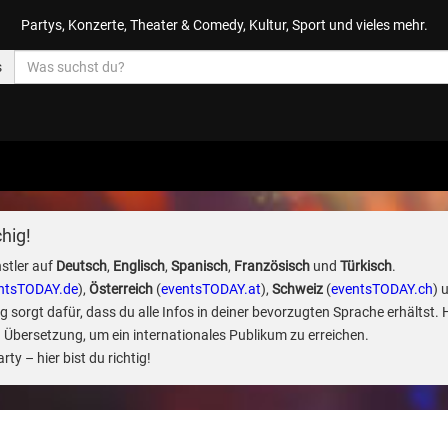
Partys, Konzerte, Theater & Comedy, Kultur, Sport und vieles mehr.
s
hig!
stler auf
Deutsch
,
Englisch
,
Spanisch
,
Französisch
und
Türkisch
.
ntsTODAY.de
),
Österreich
(
eventsTODAY.at
),
Schweiz
(
eventsTODAY.ch
) 
sorgt dafür, dass du alle Infos in deiner bevorzugten Sprache erhältst. 
 Übersetzung, um ein internationales Publikum zu erreichen.
ty – hier bist du richtig!