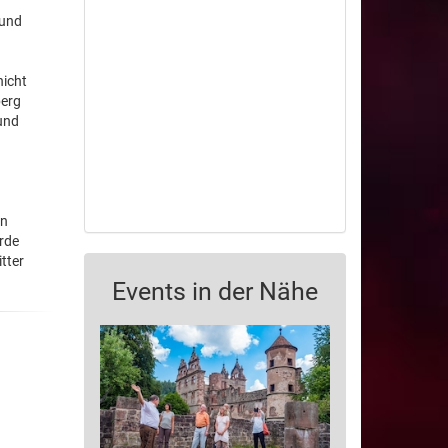
 und
nicht
berg
und
an
rde
tter
Events in der Nähe