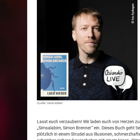
Quelle: Veranstalter
Lasst euch verzaubern! Wir laden euch von Herzen 
„Simsalabim, Simon Brenner“ ein. Dieses Buch geht tie
plötzlich in einem Strudel aus Illusionen, schmerzh