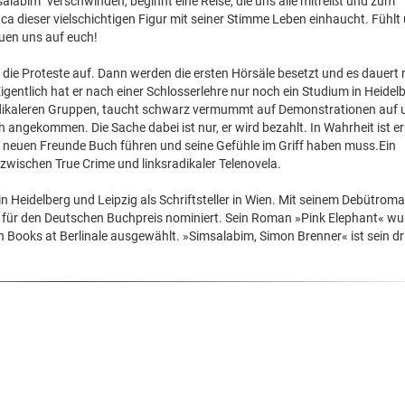
alabim“ verschwinden, beginnt eine Reise, die uns alle mitreißt und zum
a dieser vielschichtigen Figur mit seiner Stimme Leben einhaucht. Fühlt
euen uns auf euch!
 die Proteste auf. Dann werden die ersten Hörsäle besetzt und es dauert 
igentlich hat er nach einer Schlosserlehre nur noch ein Studium in Heidel
 radikaleren Gruppen, taucht schwarz vermummt auf Demonstrationen auf 
ch angekommen. Die Sache dabei ist nur, er wird bezahlt. In Wahrheit ist er
die neuen Freunde Buch führen und seine Gefühle im Griff haben muss.Ein
zwischen True Crime und linksradikaler Telenovela.
n Heidelberg und Leipzig als Schriftsteller in Wien. Mit seinem Debütrom
 für den Deutschen Buchpreis nominiert. Sein Roman »Pink Elephant« wu
Books at Berlinale ausgewählt. »Simsalabim, Simon Brenner« ist sein dri