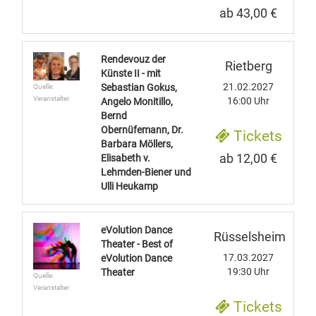
ab 43,00 €
Rendevouz der
Rietberg
Künste II - mit
21.02.2027
Sebastian Gokus,
Quelle:
Veranstalter
16:00 Uhr
Angelo Monitillo,
Bernd
Obernüfemann, Dr.
Tickets
Barbara Möllers,
ab 12,00 €
Elisabeth v.
Lehmden-Biener und
Ulli Heukamp
eVolution Dance
Rüsselsheim
Theater - Best of
17.03.2027
eVolution Dance
19:30 Uhr
Theater
Quelle:
Veranstalter
Tickets