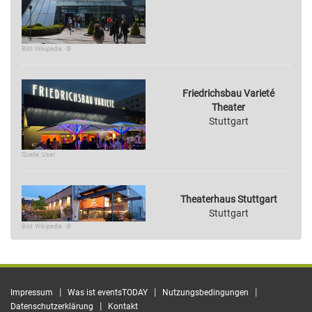
Bild: Wikipedia · ©
Friedrichsbau Varieté
Theater
Stuttgart
Quelle: User
Theaterhaus Stuttgart
Stuttgart
Bild: Wikipedia · ©
|
|
|
Impressum
Was ist eventsTODAY
Nutzungsbedingungen
|
Datenschutzerklärung
Kontakt