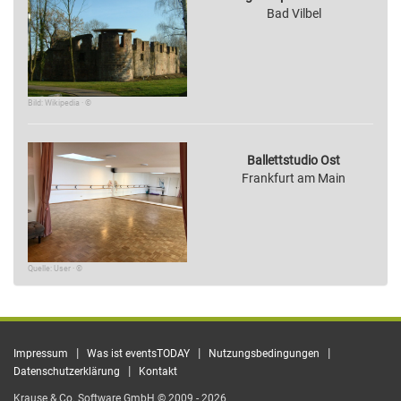
Bad Vilbel
Bild: Wikipedia · ©
Ballettstudio Ost
Frankfurt am Main
Quelle: User · ©
|
|
|
Impressum
Was ist eventsTODAY
Nutzungsbedingungen
|
Datenschutzerklärung
Kontakt
Krause & Co. Software GmbH © 2009 - 2026