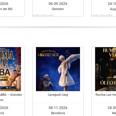
.2026
06.09.2026
24.1
n der Riß
Dexheim
Aug
Quelle: Veranstalter
Quelle: Veranstalter
BBA – Grandes
L’aneguet Lleig
Rumba Las Ve
tos
.2026
08.11.2026
28.0
rid
Barcelona
Ma