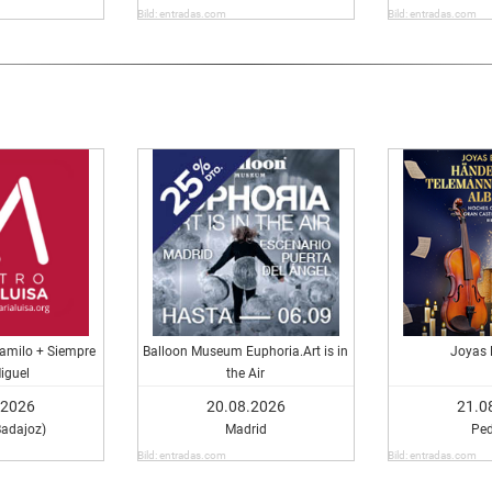
Bild: entradas.com
Bild: entradas.com
amilo + Siempre
Balloon Museum Euphoria.Art is in
Joyas 
iguel
the Air
.2026
20.08.2026
21.0
Badajoz)
Madrid
Pe
Bild: entradas.com
Bild: entradas.com