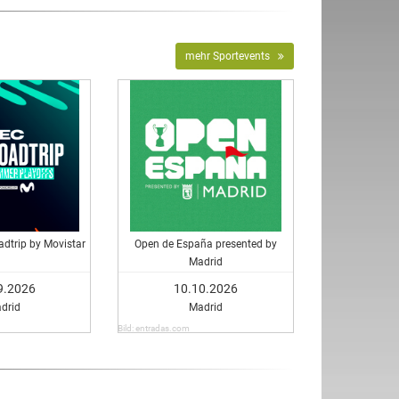
mehr Sportevents
dtrip by Movistar
Open de España presented by
Madrid
9.2026
10.10.2026
drid
Madrid
Bild: entradas.com