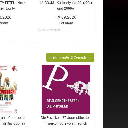
VIERTEL - Neon
LA BOUM - Kultparty der 80er, 90er
lichtparty
und 2000er
8.2026
19.09.2026
tsdam
Potsdam
Quelle: Veranstalter
mehr Theater & Comedy
rurghi - Commedia
Die Physiker - BT Jugendtheater -
atti di Ray Cooney
Tragikomödie von Friedrich