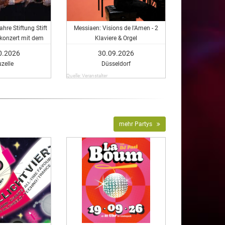
hre Stiftung Stift
Messiaen: Visions de l'Amen - 2
tkonzert mit dem
Klaviere & Orgel
 Knabenchor
0.2026
30.09.2026
zelle
Düsseldorf
Quelle: Veranstalter
mehr Partys