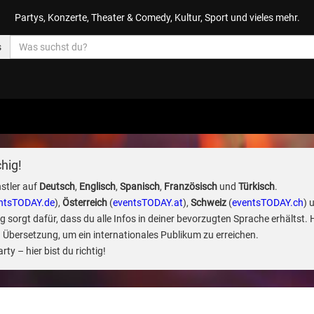
Partys, Konzerte, Theater & Comedy, Kultur, Sport und vieles mehr.
s
hig!
stler auf
Deutsch
,
Englisch
,
Spanisch
,
Französisch
und
Türkisch
.
ntsTODAY.de
),
Österreich
(
eventsTODAY.at
),
Schweiz
(
eventsTODAY.ch
) 
sorgt dafür, dass du alle Infos in deiner bevorzugten Sprache erhältst. 
 Übersetzung, um ein internationales Publikum zu erreichen.
ty – hier bist du richtig!