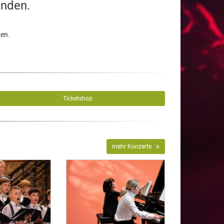
unden.
den.
Ticketshop
mehr Konzerte