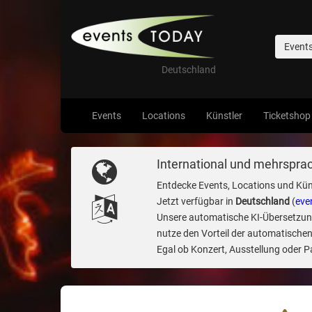
Event
Deutschland
Events
Locations
Künstler
Ticketshop
International und mehrsprac
Entdecke Events, Locations und Kün
Jetzt verfügbar in
Deutschland
(
eve
Unsere automatische KI-Übersetzung 
nutze den Vorteil der automatischen
Egal ob Konzert, Ausstellung oder Par