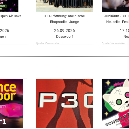
 Open Air Rave
IDO-Eröffnung: Rheinische
Jubiläum - 30 Ja
Rhapsodie - Junge
Neuzelle - Fes
Bläserphilharmonie NRW & Orgel
Poznaner
.2026
26.09.2026
17.1
ngen
Düsseldorf
Neu
Quelle: Veranstalter
Quelle: Veranstalter