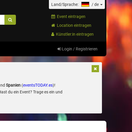
Land/Sprache:
/
de
Event eintragen
Location eintragen
Künstler:in eintragen
Login / Registrieren
und
Spanien
(
eventsTODAY.es
)!
Hast du ein Event? Trage es ein und