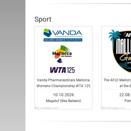
Sport
Vanda Pharmaceuticals Mallorca
The AFLE Mallorc
Womens Championship WTA 125
at the 
10.10.2026
22.08
Magaluf (Illes Balears)
Pal
Bild: entradas.com
Bild: entradas.com