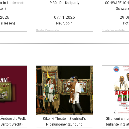
or in Lauterbach
P-30 - Die Kultparty
SCHWARZLICHT
sen)
Schwarz
.2026
07.11.2026
29.0
 (Hessen)
Neuruppin
Po
Quelle: Veranstalter
Quelle: Veranstalter
„Ändere die Welt,
Kikeriki Theater - Siegfried`s
Gli allegri chi
(Bertolt Brecht)
Nibelungenentzündung
brillante in 2 