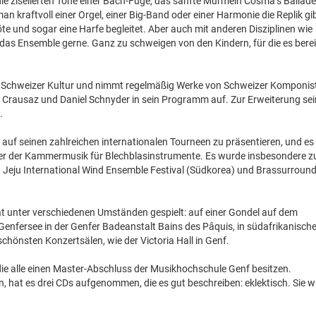
die ziselierten Töne einer Bach-Fuge, das sanfte Murmeln Cosma’s Ballade
man kraftvoll einer Orgel, einer Big-Band oder einer Harmonie die Replik gib
te und sogar eine Harfe begleitet. Aber auch mit anderen Disziplinen wie
das Ensemble gerne. Ganz zu schweigen von den Kindern, für die es berei
der Schweizer Kultur und nimmt regelmäßig Werke von Schweizer Komponis
 Crausaz und Daniel Schnyder in sein Programm auf. Zur Erweiterung se
.
 auf seinen zahlreichen internationalen Tourneen zu präsentieren, und es 
ter der Kammermusik für Blechblasinstrumente. Es wurde insbesondere z
, Jeju International Wind Ensemble Festival (Südkorea) und Brassurroun
hat unter verschiedenen Umständen gespielt: auf einer Gondel auf dem
Genfersee in der Genfer Badeanstalt Bains des Pâquis, in südafrikanisch
chönsten Konzertsälen, wie der Victoria Hall in Genf.
ie alle einen Master-Abschluss der Musikhochschule Genf besitzen.
, hat es drei CDs aufgenommen, die es gut beschreiben: eklektisch. Sie 