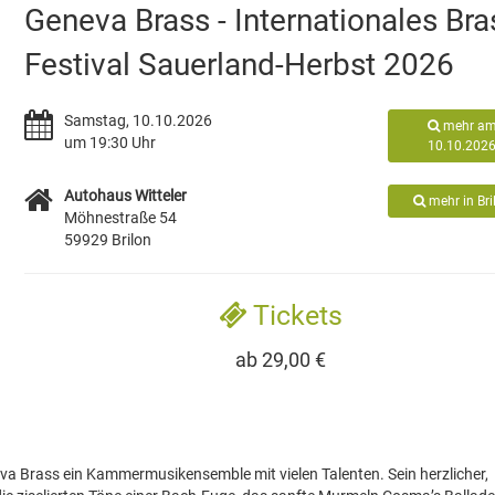
Geneva Brass - Internationales Bra
Festival Sauerland-Herbst 2026
Samstag, 10.10.2026
mehr a
um 19:30 Uhr
10.10.202
Autohaus Witteler
mehr in Bri
Möhnestraße 54
59929 Brilon
Tickets
ab 29,00 €
a Brass ein Kammermusikensemble mit vielen Talenten. Sein herzlicher,