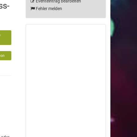
Eventeintrag bearbeiten
ss-
Fehler melden
m
6
lon