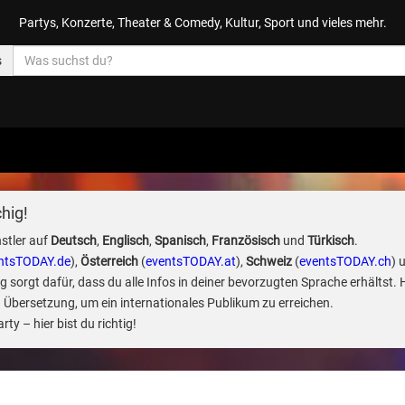
Partys, Konzerte, Theater & Comedy, Kultur, Sport und vieles mehr.
s
hig!
stler auf
Deutsch
,
Englisch
,
Spanisch
,
Französisch
und
Türkisch
.
ntsTODAY.de
),
Österreich
(
eventsTODAY.at
),
Schweiz
(
eventsTODAY.ch
) 
sorgt dafür, dass du alle Infos in deiner bevorzugten Sprache erhältst. 
 Übersetzung, um ein internationales Publikum zu erreichen.
ty – hier bist du richtig!