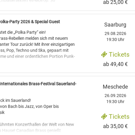
hbläsersextett es-Moll op. 30
ab 25,00 €
 Trompete
, Trompete
olka-Party 2026 & Special Guest
Saarburg
rompete
 Horn
et die „Polka Party“ ein!
29.08.2026
, Posaune
rass-Rebellen melden sich mit neuem
19:30 Uhr
twig, Tuba
nter Tour zurück! Mit ihrer einzigartigen
ss, Pop, Techno und Ska, gepaart mit
Tickets
 Brass Project vereint einige der
me und einer ordentlichen Portion Punk-
lechbläser ihrer Generation. Initiator ist
ab 49,40 €
 renommierte Trompeter Matthias Höfs,
musik revolutioniert und ein
mpete an der Hochschule für Musik und
 begeistert. Von „Habediehre“ über
und seit Jahrzehnten prägende
Internationales Brass-Festival Sauerland-
r internationalen Brass-Szene.
Meschede
a“ – LaBrassBanda liefert einen Hit nach
usizieren Spitzenkräfte führender
sorgen mit ihren energiegeladenen
26.09.2026
sam stehen sie für virtuose Spielfreude,
ück im Sauerland!
19:30 Uhr
z und die lebendige Tradition der
tys.
 von Bach bis Jazz, von Oper bis
chbläserkunst.
 als musikalische Revolution in Bayern
sik
Tickets
aditionshüter erschütterte, gleichzeitig
bindet Musik vom Frühbarock bis zur
u Blechblasmusik in Scharen vor den
erühmten Konzerthallen der Welt von New
ab 35,00 €
r Londoner Musiker John Baston
 Clubs holte, erfasste spätestens 2013
zu Hause! Canadian Brass genießt
29 seine „Concertos in Six Parts“, geprägt