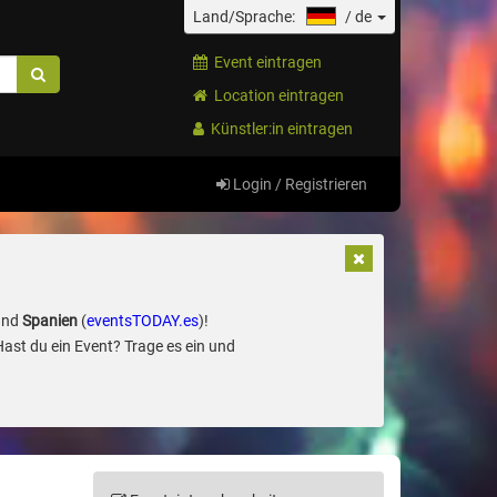
Land/Sprache:
/
de
Event eintragen
Location eintragen
Künstler:in eintragen
Login / Registrieren
und
Spanien
(
eventsTODAY.es
)!
Hast du ein Event? Trage es ein und