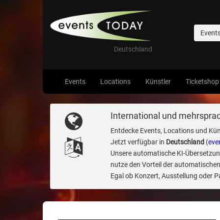
Event
Deutschland
Events
Locations
Künstler
Ticketshop
International und mehrsprac
Entdecke Events, Locations und Kün
Jetzt verfügbar in
Deutschland
(
eve
Unsere automatische KI-Übersetzung 
nutze den Vorteil der automatischen
Egal ob Konzert, Ausstellung oder Par