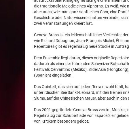
ausdrucksvoller Klang eignet sich gleichermaßen für 
die traditionelle Melodie eines Alphorns. Es weiß, wie 
aber auch, wie man ganz sanft einen Chor, eine Panflö
Geschichte oder Naturwissenschaften verbindet sich 
zwei Veranstaltungen kreiert hat.
Geneva Brass ist ein leidenschaftlicher Verfechter 
wie Richard Dubugnon, Jean-François Michel, Étienne
Repertoires gibt es regelmäßig neue Stücke in Auftrag
Dem Ensemble liegt daran, dieses originelle Repertoire
dadurch als einer der führenden Schweizer Botschaf
Festivals Cervantino (Mexiko), SliderAsia (Hongkong)
(Spanien) eingeladen.
Das Quintett, das sich auf jedem Terrain wohl fühlt, 
unterirdischen See Sankt-Leonard, mit den Beinen im 
Slums, auf der Chinesischen Mauer, aber auch in den s
Das 2001 gegründete Geneva Brass vereint Musiker, d
Regelmäßig zur Schubertiade von Espace 2 eingeladen
von Kritikern besonders gelobt.