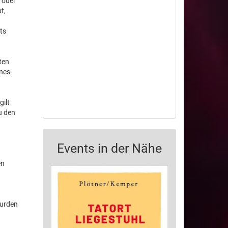
 oder
t,
ts
ten
ines
gilt
u den
d
Events in der Nähe
en
wurden