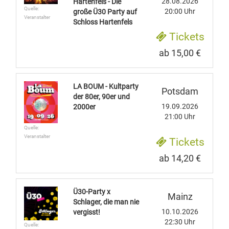
28.08.2026
Hartenfels - Die
Quelle:
20:00 Uhr
große Ü30 Party auf
Veranstalter
Schloss Hartenfels
Tickets
ab 15,00 €
LA BOUM - Kultparty
Potsdam
der 80er, 90er und
19.09.2026
2000er
21:00 Uhr
Quelle:
Veranstalter
Tickets
ab 14,20 €
Ü30-Party x
Mainz
Schlager, die man nie
10.10.2026
vergisst!
22:30 Uhr
Quelle: