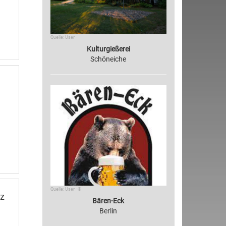
Quelle: User
Kulturgießerei
Schöneiche
Quelle: User · ©
tz
Bären-Eck
Berlin