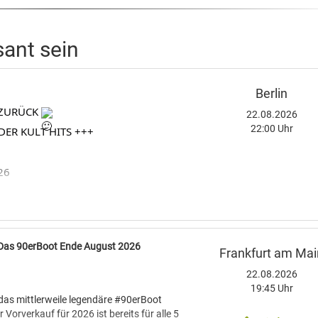
sant sein
Berlin
D ZURÜCK
22.08.2026
22:00 Uhr
DER KULT HITS +++
26
t voller Kult - Hits, legendäre Beats
lassiker....wir spielen die Songs, die
Das 90erBoot Ende August 2026
Frankfurt am Mai
...Partyhits eines unvergesslichen
22.08.2026
19:45 Uhr
0er Feeling zurück auf die
das mittlerweile legendäre #90erBoot
r könnt viele Songs bestimmt mitsingen
r Vorverkauf für 2026 ist bereits für alle 5