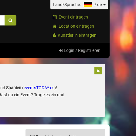
Land/Sprache:
/
de
Event eintragen
Location eintragen
Künstler:in eintragen
Login / Registrieren
und
Spanien
(
eventsTODAY.es
)!
Hast du ein Event? Trage es ein und