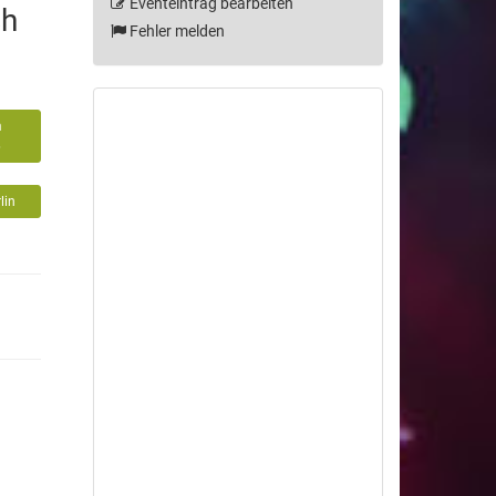
Eventeintrag bearbeiten
sh
Fehler melden
m
6
lin