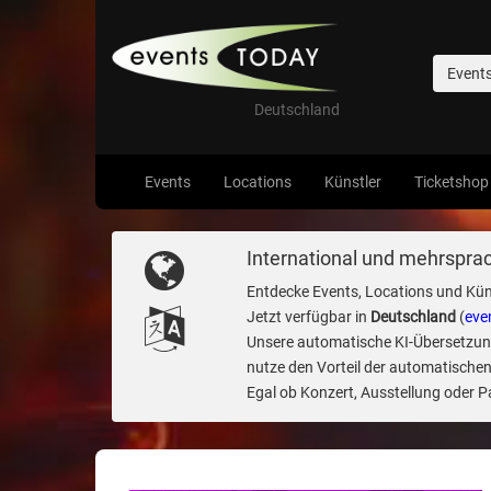
Event
Deutschland
Events
Locations
Künstler
Ticketshop
International und mehrsprac
Entdecke Events, Locations und Kün
Jetzt verfügbar in
Deutschland
(
eve
Unsere automatische KI-Übersetzung 
nutze den Vorteil der automatischen
Egal ob Konzert, Ausstellung oder Par