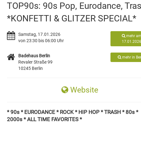
TOP90s: 90s Pop, Eurodance, Tra
*KONFETTI & GLITZER SPECIAL*
Samstag, 17.01.2026
mehr a
von 23:30 bis 06:00 Uhr
17.01.202
Badehaus Berlin
mehr in Ber
Revaler Straße 99
10245 Berlin
Website
* 90s * EURODANCE * ROCK * HIP HOP * TRASH * 80s *
2000s * ALL TIME FAVORITES *