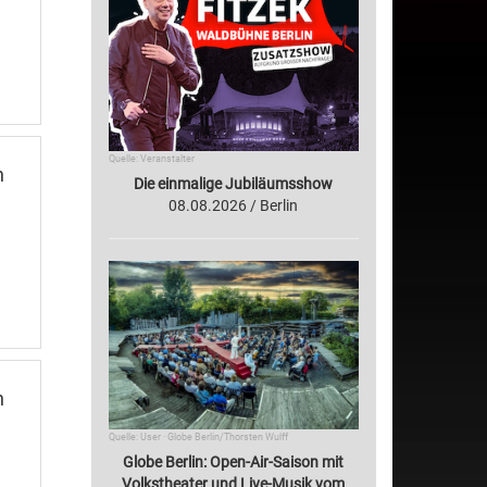
Quelle: Veranstalter
n
Die einmalige Jubiläumsshow
08.08.2026 / Berlin
n
Quelle: User · Globe Berlin/Thorsten Wulff
Globe Berlin: Open-Air-Saison mit
Volkstheater und Live-Musik vom