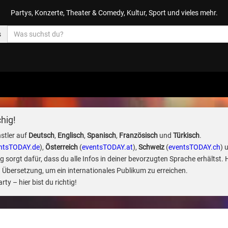
Partys, Konzerte, Theater & Comedy, Kultur, Sport und vieles mehr.
s
hig!
stler auf
Deutsch
,
Englisch
,
Spanisch
,
Französisch
und
Türkisch
.
ntsTODAY.de
),
Österreich
(
eventsTODAY.at
),
Schweiz
(
eventsTODAY.ch
) 
sorgt dafür, dass du alle Infos in deiner bevorzugten Sprache erhältst. 
 Übersetzung, um ein internationales Publikum zu erreichen.
ty – hier bist du richtig!