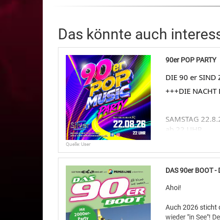
Das könnte auch interes
90er POP PARTY
DIE 90 er SIN
+++DIE NACHT 
SAMSTAG 22.8.
ab 22 UHR
Quelle: User
Erlebe eine Nach
und echte Partyk
DAS 90er BOOT - 
jeder kennt
.
Jahrzehnts
Ahoi!
Wir holen das 9
Auch 2026 sticht 
Tanzfläche...ih
wieder "in See"! De