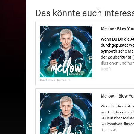
Das könnte auch interes
Mellow - Blow Your
Wenn Du Dir die A
durchgepustet wer
sympathische Magi
der Zauberkunst (P
Illusionen und hu
Kopf!
In dieser mitreiße
Quelle: User · (c)mellow
macht. Neuartige 
handgemachte Magi
erweckt Polaroid-
Mellow – Blow You
Banknotendruckere
Wenn Du Dir die Aug
endlos viele Geld
werden: Dann ist es
Teleskop das Lich
ist
Deutscher Meiste
Glühwürmchen durc
mit
kreativen Illusi
keine normale Zau
den Kopf!
Mellow mit genial