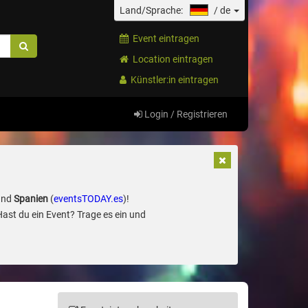
Land/Sprache:
/
de
Event eintragen
Location eintragen
Künstler:in eintragen
Login / Registrieren
und
Spanien
(
eventsTODAY.es
)!
Hast du ein Event? Trage es ein und