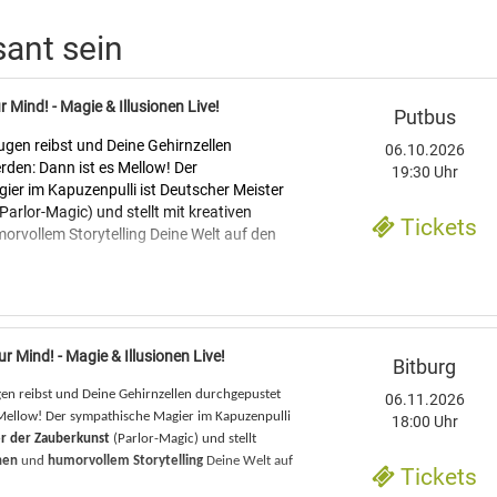
sant sein
 Mind! - Magie & Illusionen Live!
Putbus
ugen reibst und Deine Gehirnzellen
06.10.2026
den: Dann ist es Mellow! Der
19:30 Uhr
er im Kapuzenpulli ist Deutscher Meister
arlor-Magic) und stellt mit kreativen
Tickets
morvollem Storytelling Deine Welt auf den
nden Liveshow ist alles erlaubt, was Spaß
holographische Videoeffekte treffen auf
e und interaktive Illusionen. Mellow
Fotos zum Leben, bricht in den Tresor einer
r Mind! - Magie & Illusionen Live!
Bitburg
i ein und verwandelt einfaches Papier in
en reibst und Deine Gehirnzellen durchgepustet
06.11.2026
scheine! Spätestens, wenn er mit einem
 Mellow! Der sympathische Magier im Kapuzenpulli
18:00 Uhr
t einer Sternschnuppe fängt und unzählige
r der Zauberkunst
(Parlor-Magic) und stellt
h den Raum fliegen, wird klar – das ist
onen
und
humorvollem Storytelling
Deine Welt auf
bershow! Mitten im Publikum verblüfft
Tickets
en Zaubertricks aus seiner magischen