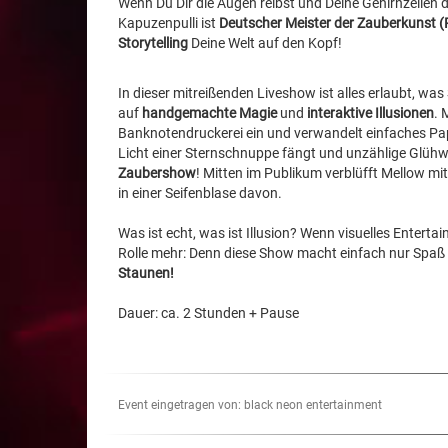
Wenn Du Dir die Augen reibst und Deine Gehirnzellen
Kapuzenpulli ist
Deutscher Meister der Zauberkunst (
Storytelling
Deine Welt auf den Kopf!
In dieser mitreißenden Liveshow ist alles erlaubt, w
auf
handgemachte Magie
und
interaktive Illusionen
. 
Banknotendruckerei ein und verwandelt einfaches Papi
Licht einer Sternschnuppe fängt und unzählige Glüh
Zaubershow
! Mitten im Publikum verblüfft Mellow m
in einer Seifenblase davon.
Was ist echt, was ist Illusion? Wenn visuelles Entert
Rolle mehr: Denn diese Show macht einfach nur Spaß 
Staunen!
Dauer: ca. 2 Stunden + Pause
Event eingetragen von: black neon entertainment