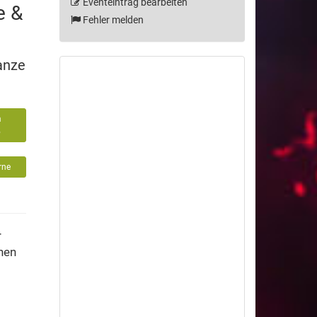
Eventeintrag bearbeiten
e &
Fehler melden
anze
m
5
rne
r
onen