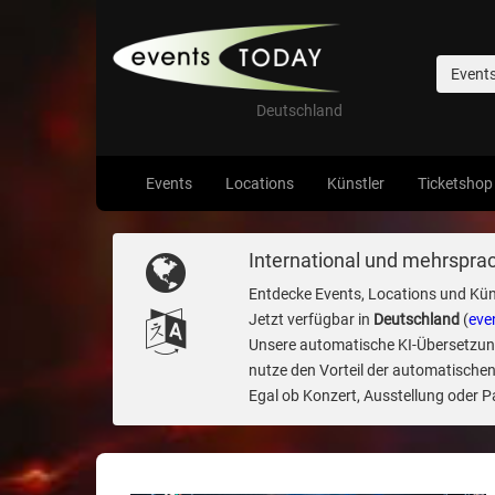
Event
Deutschland
Events
Locations
Künstler
Ticketshop
International und mehrsprac
Entdecke Events, Locations und Kün
Jetzt verfügbar in
Deutschland
(
eve
Unsere automatische KI-Übersetzung 
nutze den Vorteil der automatischen
Egal ob Konzert, Ausstellung oder Par