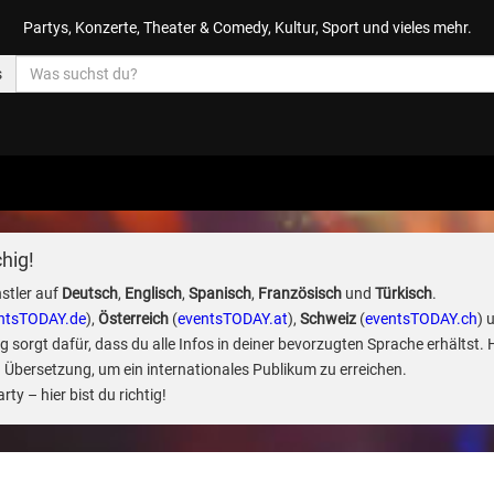
Partys, Konzerte, Theater & Comedy, Kultur, Sport und vieles mehr.
s
hig!
stler auf
Deutsch
,
Englisch
,
Spanisch
,
Französisch
und
Türkisch
.
ntsTODAY.de
),
Österreich
(
eventsTODAY.at
),
Schweiz
(
eventsTODAY.ch
) 
sorgt dafür, dass du alle Infos in deiner bevorzugten Sprache erhältst. 
 Übersetzung, um ein internationales Publikum zu erreichen.
ty – hier bist du richtig!