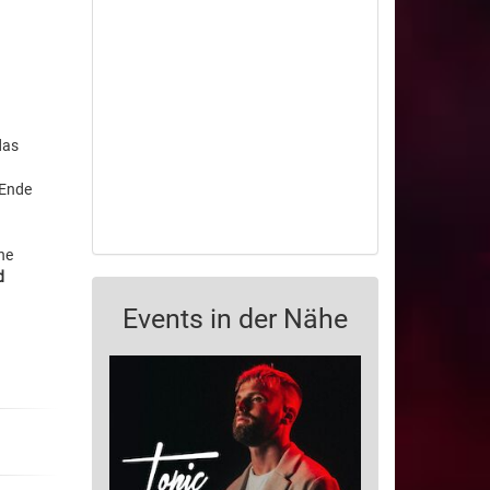
das
 Ende
ne
d
Events in der Nähe