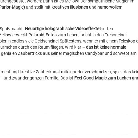
 durchgepustet werden: Dann ist es Mellow! Der sympathische Magier im
Parlor-Magic)
und stellt mit
kreativen Illusionen
und
humorvollem
as Spaß macht.
Neuartige holographische Videoeffekte
treffen
Mellow erweckt Polaroid-Fotos zum Leben, bricht in den Tresor einer
er in endlos viele Geldscheine! Spätestens, wenn er mit einem Teleskop 
würmchen durch den Raum fliegen, wird klar –
das ist keine normale
it genialen Zaubertricks aus seiner magischen Candybar und schwebt am
ainment und kreative Zauberkunst miteinander verschmelzen, spielt das kei
– und zwar der ganzen Familie. Das ist
Feel-Good-Magic zum Lachen un