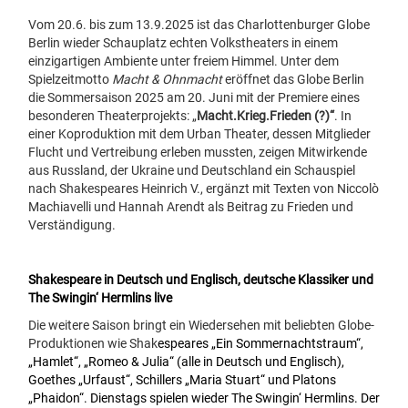
Vom 20.6. bis zum 13.9.2025 ist das Charlottenburger Globe
Berlin wieder Schauplatz echten Volkstheaters in einem
einzigartigen Ambiente unter freiem Himmel.
Unter dem
Spielzeitmotto
Macht & Ohnmacht
eröffnet das
Globe Berlin
die Sommersaison 2025 am 20. Juni mit der Premiere eines
besonderen Theaterprojekts: „
Macht.Krieg.Frieden (?)“
. In
einer Koproduktion mit dem
Urban Theater
, dessen Mitglieder
Flucht und Vertreibung erleben mussten, zeigen Mitwirkende
aus Russland, der Ukraine und Deutschland ein Schauspiel
nach Shakespeares Heinrich V., ergänzt mit Texten von Niccolò
Machiavelli und Hannah Arendt als Beitrag zu Frieden und
Verständigung.
Shakespeare in Deutsch und Englisch, deutsche Klassiker und
The Swingin‘ Hermlins live
Die weitere Saison bringt ein Wiedersehen mit beliebten Globe-
Produktionen wie Shak
espeares „Ein Sommernachtstraum“,
„Hamlet“, „Romeo & Julia“ (alle in Deutsch und Englisch),
Goethes „Urfaust“, Schillers „Maria Stuart“ und Platons
„Phaidon“. Dienstags spielen wieder The Swingin‘ Hermlins. Der