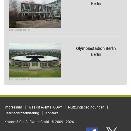
Berlin
Bild: Wikipedia · ©
Olympiastadion Berlin
Berlin
Bild: Wikipedia · ©
|
|
|
Impressum
Was ist eventsTODAY
Nutzungsbedingungen
|
Datenschutzerklärung
Kontakt
Krause & Co. Software GmbH © 2009 - 2026