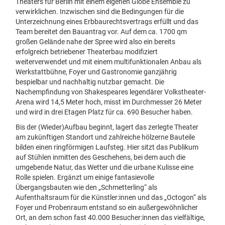
Theaters für Berlin mit einem eigenen Globe Ensemble zu
verwirklichen.
Inzwischen sind die Bedingungen für die
Unterzeichnung eines Erbbaurechtsvertrags erfüllt und das
Team bereitet den Bauantrag vor.
Auf dem ca. 1700 qm
großen Gelände nahe der Spree wird also ein bereits
erfolgreich betriebener Theaterbau modifiziert
weiterverwendet und mit einem multifunktionalen Anbau als
Werkstattbühne, Foyer und Gastronomie ganzjährig
bespielbar und nachhaltig nutzbar gemacht. Die
Nachempfindung von Shakespeares legendärer Volkstheater-
Arena wird 14,5 Meter hoch, misst im Durchmesser 26 Meter
und wird in drei Etagen Platz für ca. 690 Besucher haben.
Bis der (Wieder)Aufbau beginnt, lagert das zerlegte Theater
am zukünftigen Standort und
zahlreiche
hölzerne Bauteile
bilden einen ringförmigen Laufsteg. Hier sitzt das Publikum
auf Stühlen inmitten des Geschehens, bei dem auch die
umgebende Natur, das Wetter und die urbane Kulisse eine
Rolle spielen. Ergänzt um einige
fantasievolle
Übergangsbauten wie den „Schmetterling“ als
Aufenthaltsraum für die Künstler:innen und das „Octogon“ als
Foyer und Probenraum entstand so ein außergewöhnlicher
Ort, an dem schon fast 40.000 Besucher:innen das vielfältige,