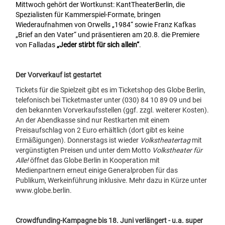
Mittwoch gehört der Wortkunst: KantTheaterBerlin, die
Spezialisten für Kammerspiel-Formate, bringen
Wiederaufnahmen von Orwells „1984“ sowie Franz Kafkas
„Brief an den Vater“ und präsentieren am 20.8. die Premiere
von Falladas
„Jeder stirbt für sich allein“
.
Der Vorverkauf ist gestartet
Tickets für die Spielzeit
gibt es im
Ticketshop des Globe Berlin
,
telefonisch bei Ticketmaster unter (030) 84 10 89 09
und bei
den bekannten
Vorverkaufsstellen (ggf. zzgl. weiterer Kosten).
An der Abendkasse sind nur Restkarten mit einem
Preisaufschlag von 2 Euro erhältlich (dort gibt es keine
Ermäßigungen). Donnerstags ist wieder
Volkstheatertag
mit
vergünstigten Preisen und unter dem Motto
Volkstheater für
Alle!
öffnet das Globe Berlin in Kooperation mit
Medienpartnern erneut einige Generalproben für das
Publikum, Werkeinführung inklusive. Mehr dazu in Kürze unter
www.globe.berlin
.
Crowdfunding-Kampagne bis 18. Juni verlängert - u.a. super