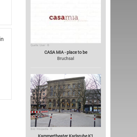
in
Quelle: User · ©
CASA MIA - place to be
Bruchsal
Bild: Wikipedia · ©
Kammertheater Karlsruhe K1