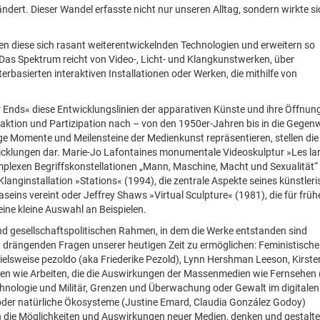
rändert. Dieser Wandel erfasste nicht nur unseren Alltag, sondern wirkte si
en diese sich rasant weiterentwickelnden Technologien und erweitern so
 Das Spektrum reicht von Video-, Licht- und Klangkunstwerken, über
erbasierten interaktiven Installationen oder Werken, die mithilfe von
 Ends« diese Entwicklungslinien der apparativen Künste und ihre Öffnun
ktion und Partizipation nach – von den 1950er-Jahren bis in die Gegen
ge Momente und Meilensteine der Medienkunst repräsentieren, stellen die
twicklungen dar. Marie-Jo Lafontaines monumentale Videoskulptur »Les l
komplexen Begriffskonstellationen „Mann, Maschine, Macht und Sexualität“
Klanginstallation »Stations« (1994), die zentrale Aspekte seines künstler
ins vereint oder Jeffrey Shaws »Virtual Sculpture« (1981), die für früh
eine kleine Auswahl an Beispielen.
und gesellschaftspolitischen Rahmen, in dem die Werke entstanden sind
 drängenden Fragen unserer heutigen Zeit zu ermöglichen: Feministische
pielsweise pezoldo (aka Friederike Pezold), Lynn Hershman Leeson, Kirste
nnen wie Arbeiten, die die Auswirkungen der Massenmedien wie Fernsehe
chnologie und Militär, Grenzen und Überwachung oder Gewalt im digitalen
oder natürliche Ökosysteme (Justine Emard, Claudia González Godoy)
en die Möglichkeiten und Auswirkungen neuer Medien, denken und gestalte