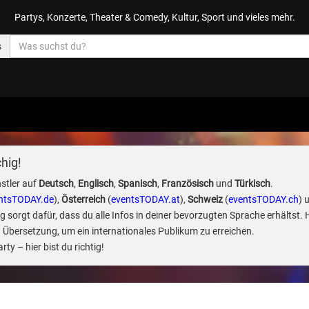
Partys, Konzerte, Theater & Comedy, Kultur, Sport und vieles mehr.
s
hig!
stler auf
Deutsch
,
Englisch
,
Spanisch
,
Französisch
und
Türkisch
.
ntsTODAY.de
),
Österreich
(
eventsTODAY.at
),
Schweiz
(
eventsTODAY.ch
) 
sorgt dafür, dass du alle Infos in deiner bevorzugten Sprache erhältst. 
 Übersetzung, um ein internationales Publikum zu erreichen.
ty – hier bist du richtig!