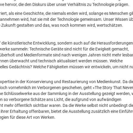
ive hervor, die den Diskurs über unser Verhältnis zu Technologie prägen.
iert, als eine Geschichte, die niemals enden wird, solange es Menschen gi
t annehmen wird, hat sie mit der Technologie gemeinsam. Unser Wissen üb
ie Zukunft gestalten und das, was noch kommen wird, wertschätzen.
auf die künstlerische Entwicklung, sondern auch auf die Herausforderungen
werke sammeln: Technische Geräte sind nicht für die Ewigkeit gemacht,
 überholt und Medienformate sind nach wenigen Jahren nicht mehr lesbar
:innen überwacht und technisch aktualisiert werden müssen. Welche
elles Gedächtnis? Welche Fähigkeiten müssen wir entwickeln, um nicht nu
Expertise in der Konservierung und Restaurierung von Medienkunst. Da di
edoch vornehmlich im Verborgenen geschehen, geht »The Story That Neve
che Schlüsselwerke aus der Sammlung in der Ausstellung gezeigt werden,
en so verborgene Schätze ans Licht, die aufgrund von aufwändigen
 mehr öffentlich sichtbar waren. Da die Werke selbst nicht unbedingt di
hrer Erhaltung offenbaren, bietet die Ausstellung zusätzlich eine Einführ
egien für diese Art von Werken.