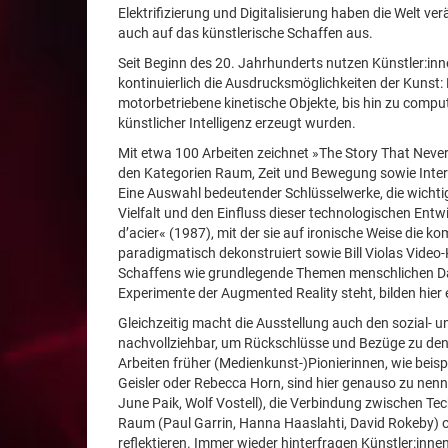
Elektrifizierung und Digitalisierung haben die Welt ve
auch auf das künstlerische Schaffen aus.
Seit Beginn des 20. Jahrhunderts nutzen Künstler:inn
kontinuierlich die Ausdrucksmöglichkeiten der Kunst:
motorbetriebene kinetische Objekte, bis hin zu comput
künstlicher Intelligenz erzeugt wurden.
Mit etwa 100 Arbeiten zeichnet »The Story That Never
den Kategorien Raum, Zeit und Bewegung sowie Intera
Eine Auswahl bedeutender Schlüsselwerke, die wichti
Vielfalt und den Einfluss dieser technologischen En
d’acier« (1987), mit der sie auf ironische Weise die 
paradigmatisch dekonstruiert sowie Bill Violas Video-
Schaffens wie grundlegende Themen menschlichen Dase
Experimente der Augmented Reality steht, bilden hier 
Gleichzeitig macht die Ausstellung auch den sozial- 
nachvollziehbar, um Rückschlüsse und Bezüge zu den
Arbeiten früher (Medienkunst-)Pionierinnen, wie beis
Geisler oder Rebecca Horn, sind hier genauso zu ne
June Paik, Wolf Vostell), die Verbindung zwischen Te
Raum (Paul Garrin, Hanna Haaslahti, David Rokeby) 
reflektieren. Immer wieder hinterfragen Künstler:inn