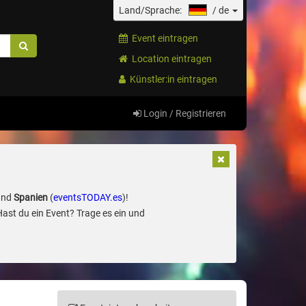
Land/Sprache:
/
de
Event eintragen
Location eintragen
Künstler:in eintragen
Login / Registrieren
und
Spanien
(
eventsTODAY.es
)!
Hast du ein Event? Trage es ein und