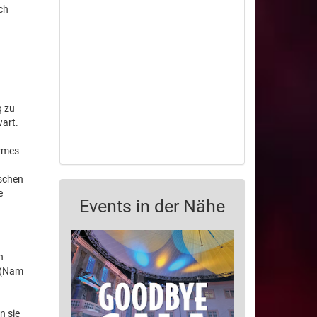
ch
g zu
wart.
armes
ischen
e
Events in der Nähe
n
n (Nam
n sie