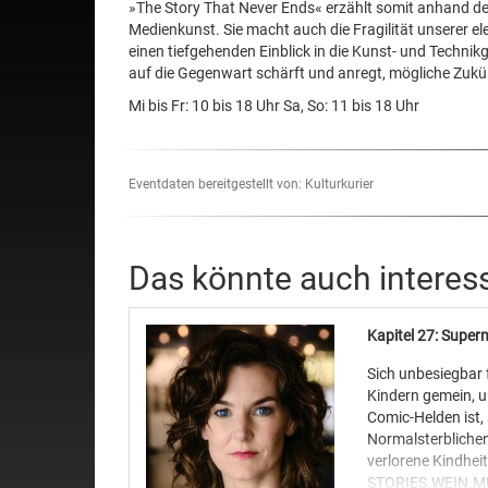
»The Story That Never Ends« erzählt somit anhand de
Medienkunst. Sie macht auch die Fragilität unserer elekt
einen tiefgehenden Einblick in die Kunst- und Technik
auf die Gegenwart schärft und anregt, mögliche Zukü
Mi bis Fr: 10 bis 18 Uhr Sa, So: 11 bis 18 Uhr
Eventdaten bereitgestellt von: Kulturkurier
Das könnte auch interes
Kapitel 27: Super
Sich unbesiegbar 
Kindern gemein, u
Comic-Helden ist,
Normalsterblichen
verlorene Kindheit
STORIES.WEIN.MUS