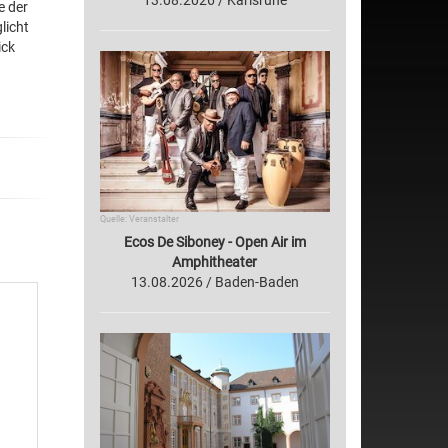
13.08.2026 / Karlsruhe
e der
licht
ick
Quelle: Veranstalter
Ecos De Siboney - Open Air im
Amphitheater
13.08.2026 / Baden-Baden