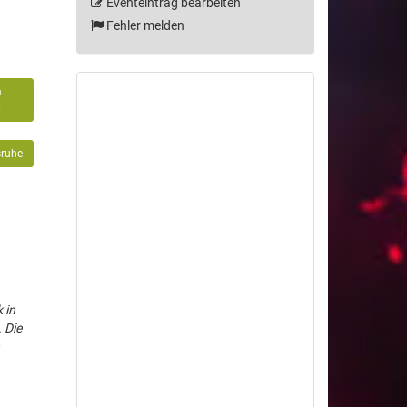
Eventeintrag bearbeiten
Fehler melden
m
6
sruhe
 in
 Die