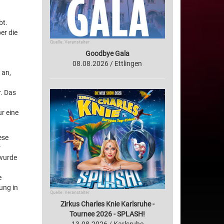
bt.
er die
Quelle: Veranstalter
Goodbye Gala
08.08.2026 / Ettlingen
 an,
. Das
r eine
ese
r
 wurde
e
ung in
Quelle: Veranstalter
Zirkus Charles Knie Karlsruhe -
Tournee 2026 - SPLASH!