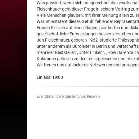
Was passiert, wenn sich ausgerechnet die gesellschaft
Fleischhauer geht dieser Frage in seinem Vortrag zu
Viele Menschen glauben, mit ihrer Meinung allein zu s
Warum entsteht dieses Gefühl fehlender Repräsentati
Freuen Sie sich auf einen klugen, pointierten und disk
gesellschaftliche Entwicklungen besser verstehen un
Jan Fleischhauer, geboren 1962, studierte Philosophi
unter anderem als Büroleiter in Berlin und Wirtschaft
mehrerer Beststeller: „Unter Linken“, „How Dare You!
Kolumnen gehören zu den meistgelesenen und -diskut
Wir freuen uns auf lockeres Netzwerken und anregen
Einlass: 19:00
Eventdaten bereitgestellt von: Reservix