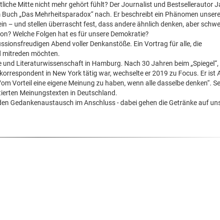
liche Mitte nicht mehr gehört fühlt? Der Journalist und Bestsellerautor 
m Buch „Das Mehrheitsparadox“ nach. Er beschreibt ein Phänomen unserer
ein – und stellen überrascht fest, dass andere ähnlich denken, aber schw
on? Welche Folgen hat es für unsere Demokratie?
ussionsfreudigen Abend voller Denkanstöße. Ein Vortrag für alle, die
d mitreden möchten.
e und Literaturwissenschaft in Hamburg. Nach 30 Jahren beim „Spiegel“,
skorrespondent in New York tätig war, wechselte er 2019 zu Focus. Er ist 
 Vom Vorteil eine eigene Meinung zu haben, wenn alle dasselbe denken“. S
ierten Meinungstexten in Deutschland.
den Gedankenaustausch im Anschluss - dabei gehen die Getränke auf un