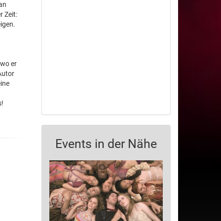
Jan
 Zeit:
eigen.
 wo er
Autor
eine
s!
Events in der Nähe