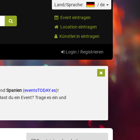
Land/Sprache:
/
de
Event eintragen
Location eintragen
Künstler:in eintragen
Login / Registrieren
und
Spanien
(
eventsTODAY.es
)!
Hast du ein Event? Trage es ein und