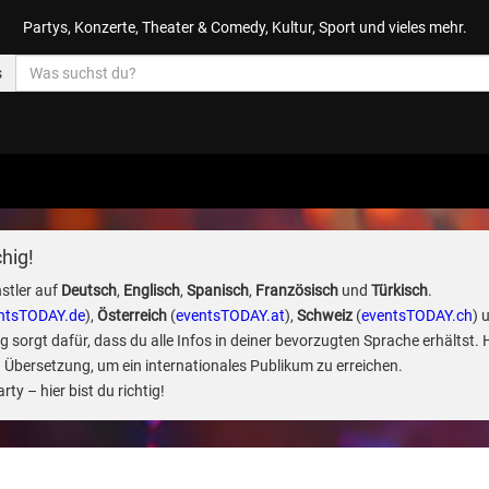
Partys, Konzerte, Theater & Comedy, Kultur, Sport und vieles mehr.
s
hig!
stler auf
Deutsch
,
Englisch
,
Spanisch
,
Französisch
und
Türkisch
.
ntsTODAY.de
),
Österreich
(
eventsTODAY.at
),
Schweiz
(
eventsTODAY.ch
) 
sorgt dafür, dass du alle Infos in deiner bevorzugten Sprache erhältst. 
 Übersetzung, um ein internationales Publikum zu erreichen.
ty – hier bist du richtig!