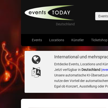
Event
Deutschland
Events
Locations
Künstler
Ticketshop
International und mehrsprac
Entdecke Events, Locations und Kün
Jetzt verfügbar in
Deutschland
(
eve
Unsere automatische KI-Übersetzung 
nutze den Vorteil der automatischen
Egal ob Konzert, Ausstellung oder Par