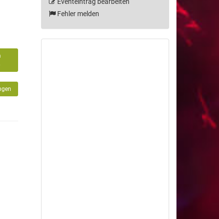
Eventeintrag bearbeiten
Fehler melden
m
6
ngen