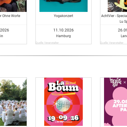
der Ohne Worte
Yogakonzert
AchtVier - Speci
Lu S
.2026
11.10.2026
26.0
lin
Hamburg
Lan
Quelle: Veranstalter
Quelle: Veranstalter