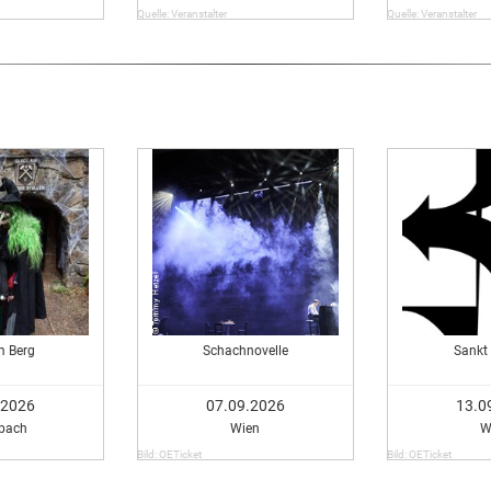
Quelle: Veranstalter
Quelle: Veranstalter
m Berg
Schachnovelle
Sankt 
.2026
07.09.2026
13.0
bach
Wien
W
Bild: OETicket
Bild: OETicket