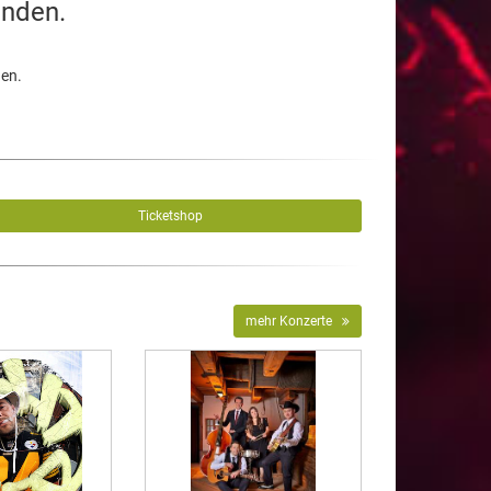
unden.
den.
Ticketshop
mehr Konzerte