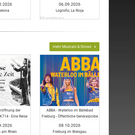
0.2026
06.09.2026
celona
Logroño, La Rioja
Bild: entradas.com
mehr Musicals & Shows
Eröffnung der
ABBA - Waterloo im Bällebad
 K714 - Eine Reise
Freiburg - Öffentliche Generalprobe
die Zeit
9.2026
08.10.2026
 am Rhein
Freiburg im Breisgau