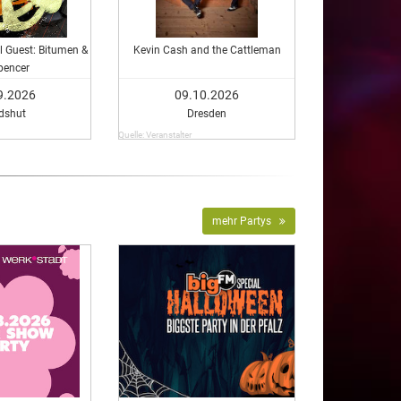
al Guest: Bitumen &
Kevin Cash and the Cattleman
pencer
9.2026
09.10.2026
dshut
Dresden
Quelle: Veranstalter
mehr Partys