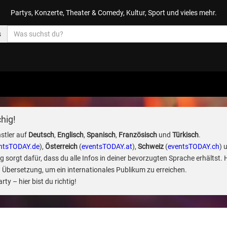
Partys, Konzerte, Theater & Comedy, Kultur, Sport und vieles mehr.
s
hig!
stler auf
Deutsch
,
Englisch
,
Spanisch
,
Französisch
und
Türkisch
.
ntsTODAY.de
),
Österreich
(
eventsTODAY.at
),
Schweiz
(
eventsTODAY.ch
) 
sorgt dafür, dass du alle Infos in deiner bevorzugten Sprache erhältst. 
 Übersetzung, um ein internationales Publikum zu erreichen.
ty – hier bist du richtig!