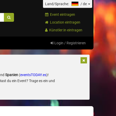
Land/Sprache:
/
de
Event eintragen
Location eintragen
Künstler:in eintragen
Login / Registrieren
und
Spanien
(
eventsTODAY.es
)!
Hast du ein Event? Trage es ein und