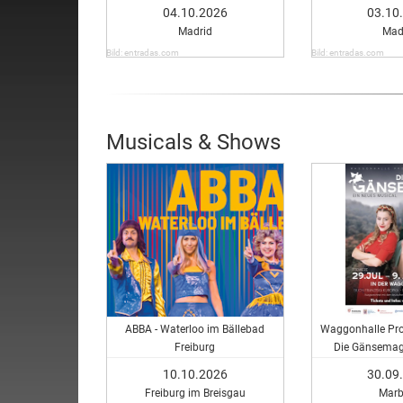
04.10.2026
03.10
Madrid
Mad
Bild: entradas.com
Bild: entradas.com
Musicals & Shows
ABBA - Waterloo im Bällebad
Waggonhalle Pro
Freiburg
Die Gänsemagd
Musi
10.10.2026
30.09
Freiburg im Breisgau
Marb