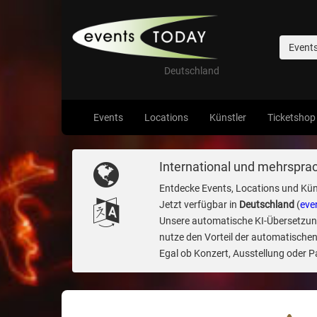
Event
Deutschland
Events
Locations
Künstler
Ticketshop
International und mehrsprac
Entdecke Events, Locations und Kün
Jetzt verfügbar in
Deutschland
(
eve
Unsere automatische KI-Übersetzung 
nutze den Vorteil der automatischen
Egal ob Konzert, Ausstellung oder Par