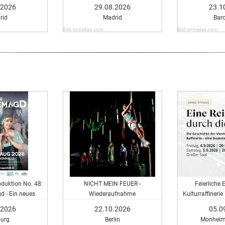
.2026
29.08.2026
23.1
rid
Madrid
Bar
Bild: entradas.com
Bild: entradas.com
duktion No. 48:
NICHT MEIN FEUER -
Feierliche 
 - Ein neues
Wiederaufnahme
Kulturraffinerie
cal
durch 
.2026
22.10.2026
05.0
urg
Berlin
Monheim