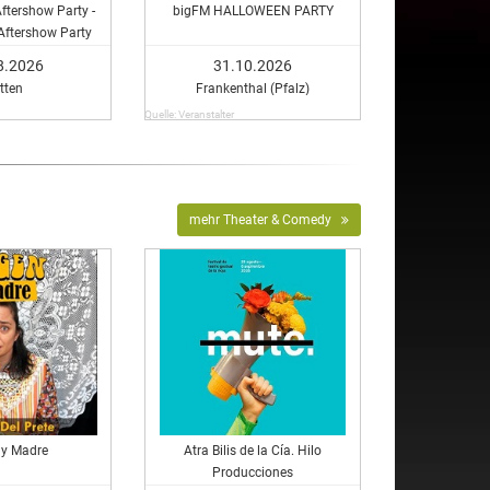
Aftershow Party -
bigFM HALLOWEEN PARTY
 Aftershow Party
8.2026
31.10.2026
tten
Frankenthal (Pfalz)
Quelle: Veranstalter
mehr Theater & Comedy
 y Madre
Atra Bilis de la Cía. Hilo
Producciones