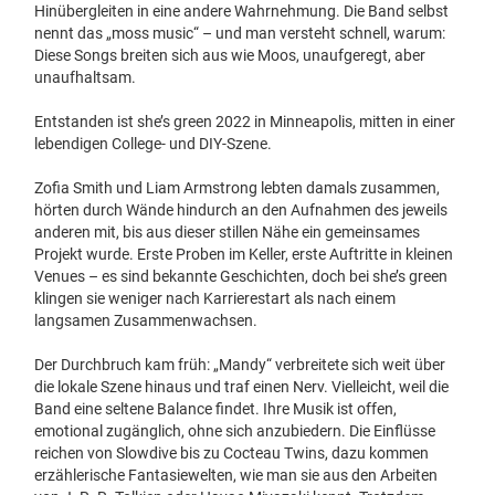
Hinübergleiten in eine andere Wahrnehmung. Die Band selbst
nennt das „moss music“ – und man versteht schnell, warum:
Diese Songs breiten sich aus wie Moos, unaufgeregt, aber
unaufhaltsam.
Entstanden ist she’s green 2022 in Minneapolis, mitten in einer
lebendigen College- und DIY-Szene.
Zofia Smith und Liam Armstrong lebten damals zusammen,
hörten durch Wände hindurch an den Aufnahmen des jeweils
anderen mit, bis aus dieser stillen Nähe ein gemeinsames
Projekt wurde. Erste Proben im Keller, erste Auftritte in kleinen
Venues – es sind bekannte Geschichten, doch bei she’s green
klingen sie weniger nach Karrierestart als nach einem
langsamen Zusammenwachsen.
Der Durchbruch kam früh: „Mandy“ verbreitete sich weit über
die lokale Szene hinaus und traf einen Nerv. Vielleicht, weil die
Band eine seltene Balance findet. Ihre Musik ist offen,
emotional zugänglich, ohne sich anzubiedern. Die Einflüsse
reichen von Slowdive bis zu Cocteau Twins, dazu kommen
erzählerische Fantasiewelten, wie man sie aus den Arbeiten