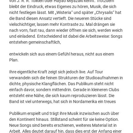
von J. R. R. Tolkien oder Hayao Miyazaki kennt. Trotzdem
bleibt der Eindruck, etwas Eigenes zu hören, Musik, die sich
nicht festlegen lässt. Mit „Wisteria“ und später „Chrysalis“ hat
die Band diesen Ansatz vertieft. Die neueren Stücke sind
vielschichtiger, lassen mehr Kontraste zu. Mal drängen sie
nach vorn, fast rau, dann wieder öffnen sie sich, werden weich
und einladend. Entscheidend ist dabei die Arbeitsweise: Songs
entstehen gemeinschaftlich,
entwickeln sich aus einem Gefühl heraus, nicht aus einem
Plan.
Ihre eigentliche Kraft zeigt sich jedoch live. Auf Tour
verwandeln sich die feinen Strukturen der Studioaufnahmen in
dichte, physische Klangflächen. Das Publikum steht nicht
einfach davor, sondern mittendrin. Gerade in kleineren Clubs
entsteht eine Nähe, die sich kaum reproduzieren lässt. Die
Band ist viel unterwegs, hat sich in Nordamerika ein treues
Publikum erspielt und trägt ihre Musik inzwischen auch über
den Kontinent hinaus. Stillstand scheint für sie keine Option.
Neue Songs sind bereits erschienen, weiteres Material ist in
Arbeit. Alles deutet darauf hin, dass dies erst der Anfang einer