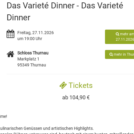
Das Varieté Dinner - Das Varieté
Dinner
Freitag, 27.11.2026
mehr a
um 19:00 Uhr
27.11.202
Schloss Thurnau
mehr in Thu
Markplatz 1
95349 Thurnau
Tickets
ab 104,90 €
ime!
kulinarischen Genüssen und artistischen Highlights.