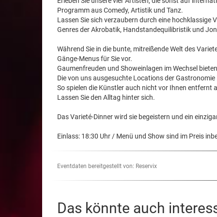
Erleben Sie unsere vier Artisten, die sonst auf inter
Programm aus Comedy, Artistik und Tanz.
Lassen Sie sich verzaubern durch eine hochklassige 
Genres der Akrobatik, Handstandequilibristik und Jon
Während Sie in die bunte, mitreißende Welt des Variet
Gänge-Menus für Sie vor.
Gaumenfreuden und Showeinlagen im Wechsel bieten e
Die von uns ausgesuchte Locations der Gastronomie b
So spielen die Künstler auch nicht vor Ihnen entfernt
Lassen Sie den Alltag hinter sich.
Das Varieté-Dinner wird sie begeistern und ein einzigar
Einlass: 18:30 Uhr / Menü und Show sind im Preis inbe
Eventdaten bereitgestellt von: Reservix
Das könnte auch interes