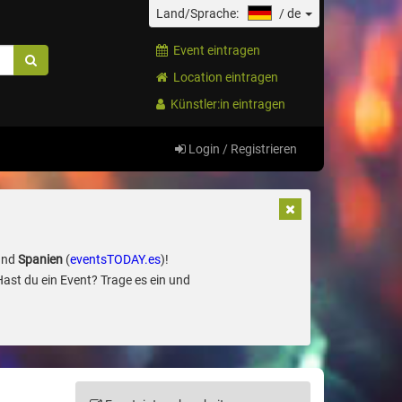
Land/Sprache:
/
de
Event eintragen
Location eintragen
Künstler:in eintragen
Login / Registrieren
und
Spanien
(
eventsTODAY.es
)!
Hast du ein Event? Trage es ein und