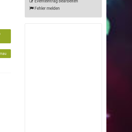
Eventeintrag bearbeiten
Fehler melden
m
6
rnau