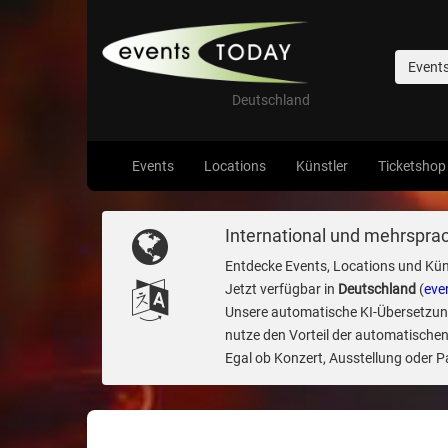
Event
Deutschland
Events
Locations
Künstler
Ticketshop
International und mehrsprac
Entdecke Events, Locations und Kün
Jetzt verfügbar in
Deutschland
(
eve
Unsere automatische KI-Übersetzung 
nutze den Vorteil der automatischen
Egal ob Konzert, Ausstellung oder Par