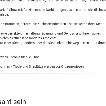
nationalen Bühnen unterwegs sind, hautnah mit einem bunten, mitreißenden
Varieté-Show mit faszinierenden Darbietungen aus den unterschiedlichste
glage.
es eintauchen, bereitet die Küche die nächsten Köstlichkeiten Ihres Mehr-
ine perfekte Unterhaltung. Spannung und Genuss sind Ihnen sicher.
ieten hierfür ein besonderes Ambiente.
 auf einer Bühne, sondern über die Bühnenkante hinweg mitten unter Ihnen
tiges Erlebnis für alle Sinne.
griffen / Tisch- und Sitzplätze werden vor Ort zugewiesen
sant sein