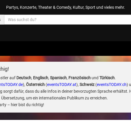
Partys, Konzerte, Theater & Comedy, Kultur, Sport und vieles mehr.
s
hig!
stler auf
Deutsch
,
Englisch
,
Spanisch
,
Französisch
und
Türkisch
.
ntsTODAY.de
),
Österreich
(
eventsTODAY.at
),
Schweiz
(
eventsTODAY.ch
) 
sorgt dafür, dass du alle Infos in deiner bevorzugten Sprache erhältst. 
 Übersetzung, um ein internationales Publikum zu erreichen.
ty – hier bist du richtig!