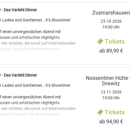
 - Das Varieté Dinner
Zusmarshausen
r Ladies and Gentlemen… it’s Showtime!
23.10.2026
19:00 Uhr
uf einen unvergesslichen Abend mit
üssen und artistischen Highlights.
Tickets
 vier Artisten, die sonst auf internationalen
 sind, hautnah mit einem bunten,
ab 89,90 €
gramm aus Comedy, Artistik und Tanz.
erzaubern durch eine hochklassige Varieté-
erenden Darbietungen aus den
en Genres der Akrobatik,
 - Das Varieté Dinner
Nossentiner Hütte
istik und Jonglage.
Drewitz
r Ladies and Gentlemen… it’s Showtime!
e bunte, mitreißende Welt des Varietes
13.11.2026
tet die Küche die nächsten Köstlichkeiten
uf einen unvergesslichen Abend mit
19:00 Uhr
Menus für Sie vor.
üssen und artistischen Highlights.
d Showeinlagen im Wechsel bieten eine
 vier Artisten, die sonst auf internationalen
Tickets
ltung. Spannung und Genuss sind Ihnen
 sind, hautnah mit einem bunten,
gramm aus Comedy, Artistik und Tanz.
ab 94,90 €
esuchte Locations der Gastronomie bieten
erzaubern durch eine hochklassige Varieté-