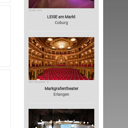
Quelle: User
LEISE am Markt
Coburg
Bild: Wikipedia · ©
Markgrafentheater
Erlangen