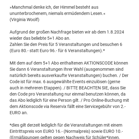
»Manchmal denke ich, der Himmel besteht aus
ununterbrochenem, niemals ermüdendem Lesen.«
(Virginia Woolf)
Aufgrund der großen Nachfrage bieten wir ab dem 1.8.2024
wieder das beliebte 5+1 Abo an.
Zahlen Sie den Preis für 5 Veranstaltungen und besuchen 6
(Euro 80.- statt Euro 96.- für 6 Veranstaltungen).*
Mit dem auf dem 5+1 Abo enthaltenen AKTIONSCODE können
Sie dann 6 Veranstaltungen Ihrer Wahl (ausgenommen sind
natürlich bereits ausverkaufte Veranstaltungen) buchen. / Der
Code ist für max. 6 ausgewählte Events einzulösen (gerne
auch in mehreren Etappen). / BITTE BEACHTEN SIE, dass Sie
den Code pro Veranstaltung nur einmal benutzen können, da
das Abo lediglich für eine Person gilt. / Pro Online-Buchung mit
dem Aktionscode via Reservix fällt eine Servicegebühr von 2.-
EURO an.
*dies gilt derzeit lediglich für die Veranstaltungen mit einem
Eintrittspreis von EURO 16.- (Normalpreis) sowie EURO 10.-
(Ermäßigungen gelten gegen Nachweis für Schüler*innen,