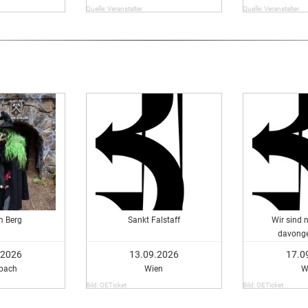
Quelle: Veranstalter
Quelle: Veranstalter
m Berg
Sankt Falstaff
Wir sind 
davong
.2026
13.09.2026
17.0
bach
Wien
W
Bild: OETicket
Bild: OETicket