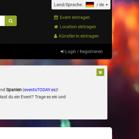
Land/Sprache:
/
de
Event eintragen
Location eintragen
Künstler:in eintragen
Login / Registrieren
und
Spanien
(
eventsTODAY.es
)!
Hast du ein Event? Trage es ein und