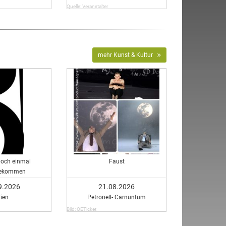
Quelle: Veranstalter
mehr Kunst & Kultur
noch einmal
Faust
ekommen
9.2026
21.08.2026
ien
Petronell- Carnuntum
Bild: OETicket