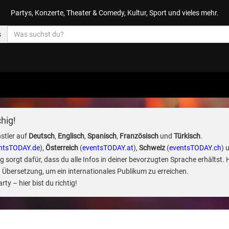
Partys, Konzerte, Theater & Comedy, Kultur, Sport und vieles mehr.
s
hig!
stler auf
Deutsch
,
Englisch
,
Spanisch
,
Französisch
und
Türkisch
.
ntsTODAY.de
),
Österreich
(
eventsTODAY.at
),
Schweiz
(
eventsTODAY.ch
) 
sorgt dafür, dass du alle Infos in deiner bevorzugten Sprache erhältst. 
 Übersetzung, um ein internationales Publikum zu erreichen.
ty – hier bist du richtig!