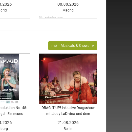
8.2026
08.08.2026
drid
Madrid
Bild: entradas.com
mehr Musicals & Shows
oduktion No. 48:
DRAG IT UP! Inklusive Dragsshow
gd - Ein neues
mit Judy LaDivina und dem
sical
RambaZamba Ensemble
9.2026
21.08.2026
rburg
Berlin