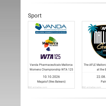
Sport
Vanda Pharmaceuticals Mallorca
The AFLE Mallorc
Womens Championship WTA 125
at the 
10.10.2026
22.08
Magaluf (Illes Balears)
Pal
Bild: entradas.com
Bild: entradas.com