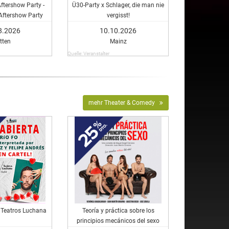
Aftershow Party -
Ü30-Party x Schlager, die man nie
 Aftershow Party
vergisst!
8.2026
10.10.2026
tten
Mainz
Quelle: Veranstalter
mehr Theater & Comedy
- Teatros Luchana
Teoría y práctica sobre los
principios mecánicos del sexo