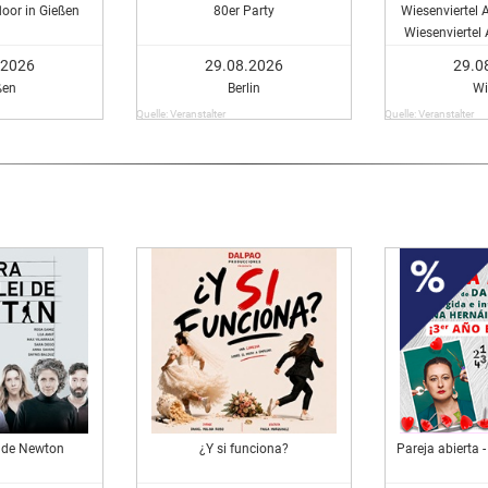
loor in Gießen
80er Party
Wiesenviertel 
Wiesenviertel
.2026
29.08.2026
29.0
ßen
Berlin
Wi
Quelle: Veranstalter
Quelle: Veranstalter
i de Newton
¿Y si funciona?
Pareja abierta 