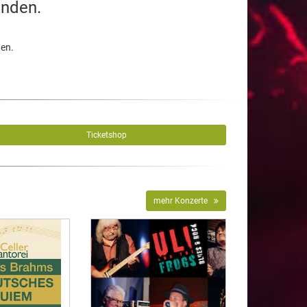
unden.
den.
Ticketshop
mehr Konzerte