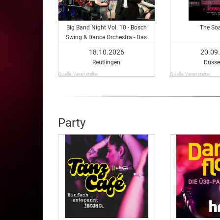
Big Band Night Vol. 10 - Bosch
The Soa
Swing & Dance Orchestra - Das
große Jubiläum mit Roland Baisch
18.10.2026
20.09
als Special Guest
Reutlingen
Düsse
Quelle: Veranstalter
Quelle: Veranstalter
Party