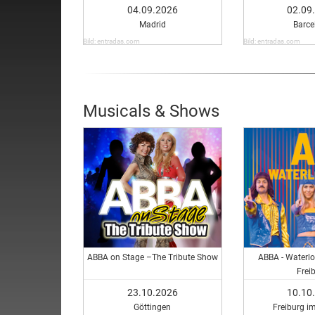
04.09.2026
02.09
Madrid
Barce
Bild: entradas.com
Bild: entradas.com
Musicals & Shows
ABBA on Stage –The Tribute Show
ABBA - Waterlo
Frei
23.10.2026
10.10
Göttingen
Freiburg i