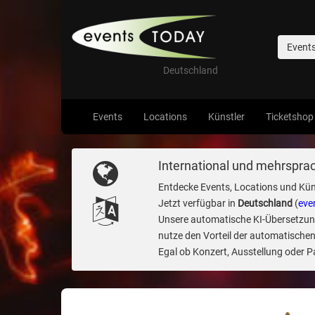
Event
Deutschland
Events
Locations
Künstler
Ticketshop
International und mehrsprac
Entdecke Events, Locations und Kün
Jetzt verfügbar in
Deutschland
(
eve
Unsere automatische KI-Übersetzung 
nutze den Vorteil der automatischen
Egal ob Konzert, Ausstellung oder Par