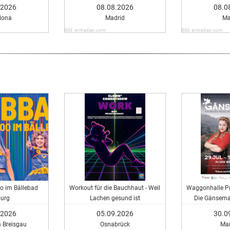
.2026
08.08.2026
08.0
lona
Madrid
Ma
Bild: entradas.com
Bild: entradas.com
o im Bällebad
Workout für die Bauchhaut - Weil
Waggonhalle Pr
burg
Lachen gesund ist
Die Gänsema
Mu
.2026
05.09.2026
30.0
m Breisgau
Osnabrück
Ma