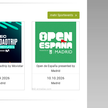
mehr Sportevents
dtrip by Movistar
Open de España presented by
Madrid
9.2026
10.10.2026
drid
Madrid
Bild: entradas.com