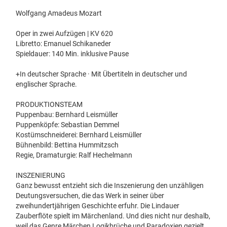
Wolfgang Amadeus Mozart
Oper in zwei Aufzügen | KV 620
Libretto: Emanuel Schikaneder
Spieldauer: 140 Min. inklusive Pause
+In deutscher Sprache · Mit Übertiteln in deutscher und
englischer Sprache.
PRODUKTIONSTEAM
Puppenbau: Bernhard Leismüller
Puppenköpfe: Sebastian Demmel
Kostümschneiderei: Bernhard Leismüller
Bühnenbild: Bettina Hummitzsch
Regie, Dramaturgie: Ralf Hechelmann
INSZENIERUNG
Ganz bewusst entzieht sich die Inszenierung den unzähligen
Deutungsversuchen, die das Werk in seiner über
zweihundertjährigen Geschichte erfuhr. Die Lindauer
Zauberflöte spielt im Märchenland. Und dies nicht nur deshalb,
weil das Genre Märchen Logikbrüche und Paradoxien gezielt