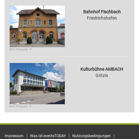
Bahnhof Fischbach
Friedrichshafen
Bild: Wikipedia · ©
Kulturbühne AMBACH
Götzis
Bild: Wikipedia · ©
|
|
|
Impressum
Was ist eventsTODAY
Nutzungsbedingungen