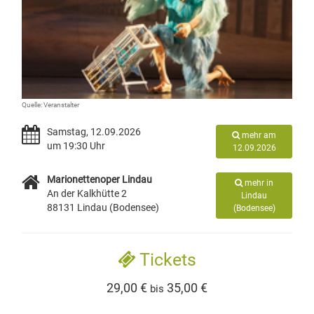
Quelle: Veranstalter
Samstag, 12.09.2026
mehr am
um 19:30 Uhr
12.09.2026
Marionettenoper Lindau
mehr in
An der Kalkhütte 2
Lindau
88131 Lindau (Bodensee)
(Bodensee)
Tickets
29,00 €
35,00 €
bis