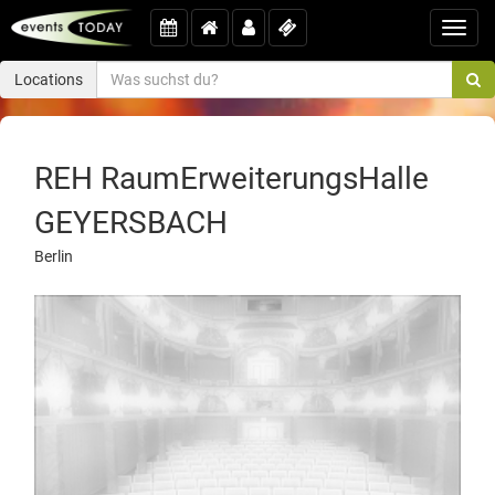
Toggl
navig
Locations
REH RaumErweiterungsHalle
GEYERSBACH
Berlin