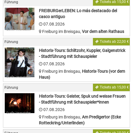
Tickets ab 15,00 €
Führung
FREIBURGerLEBEN: Lo más destacado del
casco antiguo
07.08.2026
Quelle: Veranstalter
Freiburg im Breisgau
,
Vor dem alten Rathaus
Tickets ab 22,00 €
Führung
Historix-Tours: Schlitzohr, Kuppler, Galgenstrick
- Stadtführung mit Schauspieler
07.08.2026
Freiburg im Breisgau
,
Historix-Tours (vor dem
Haus)
Quelle: Veranstalter
Tickets ab 15,00 €
Führung
Historix-Tours: Geister, Spuk und weisse Frauen
- Stadtführung mit Schauspieler*innen
07.08.2026
Quelle: Veranstalter
Freiburg im Breisgau
,
Am Predigertor (Ecke
Rotteckring/Unterlinden)