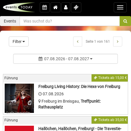
Toggl
navig
Events
Filter
Seite 1 von 161
07.08.2026 - 07.08.2027
Tickets ab 15,00 €
Führung
Freiburg Living History: Die Hexe von Freiburg
07.08.2026
Freiburg im Breisgau
,
Treffpunkt:
Rathausplatz
Quelle: Veranstalter
Tickets ab 35,00 €
Führung
Hallöchen, Hallöchen, Freiburg! - Die Travestie-