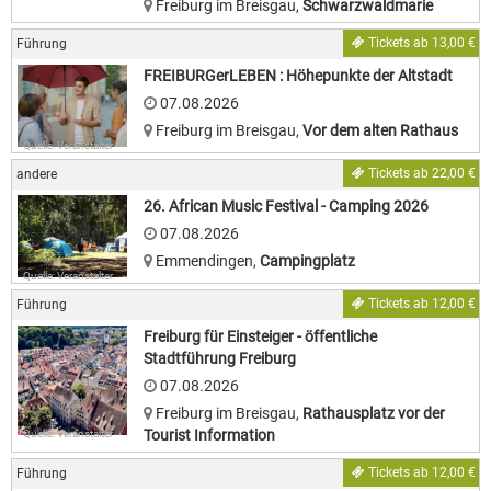
Freiburg im Breisgau
,
Schwarzwaldmarie
Tickets ab 13,00 €
Führung
FREIBURGerLEBEN : Höhepunkte der Altstadt
07.08.2026
Freiburg im Breisgau
,
Vor dem alten Rathaus
Quelle: Veranstalter
Tickets ab 22,00 €
andere
26. African Music Festival - Camping 2026
07.08.2026
Emmendingen
,
Campingplatz
Quelle: Veranstalter
Tickets ab 12,00 €
Führung
Freiburg für Einsteiger - öffentliche
Stadtführung Freiburg
07.08.2026
Freiburg im Breisgau
,
Rathausplatz vor der
Tourist Information
Quelle: Veranstalter
Tickets ab 12,00 €
Führung