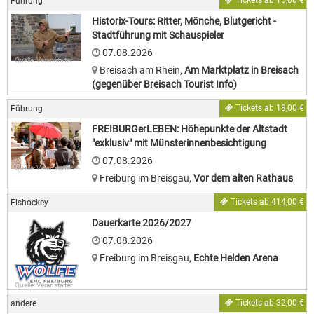
Tickets ab 15,00 €
Führung
Historix-Tours: Ritter, Mönche, Blutgericht -
Stadtführung mit Schauspieler
07.08.2026
Quelle: Veranstalter
Breisach am Rhein
,
Am Marktplatz in Breisach
(gegenüber Breisach Tourist Info)
Tickets ab 18,00 €
Führung
FREIBURGerLEBEN: Höhepunkte der Altstadt
"exklusiv" mit Münsterinnenbesichtigung
07.08.2026
Quelle: Veranstalter
Freiburg im Breisgau
,
Vor dem alten Rathaus
Tickets ab 414,00 €
Eishockey
Dauerkarte 2026/2027
07.08.2026
Freiburg im Breisgau
,
Echte Helden Arena
Quelle: Veranstalter
Tickets ab 32,00 €
andere