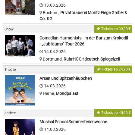
13.08.2026
Bochum
,
Privatbrauerei Moritz Fiege GmbH &
Quelle: Veranstalter
Co. KG
Tickets ab 39,00 €
Show
Comedian Harmonists - In der Bar zum Krokodil
- „Jubiläums“-Tour 2026
14.08.2026
Quelle: Veranstalter
Dortmund
,
RuhrHOCHdeutsch Spiegelzelt
Tickets ab 24,90 €
Theater
Arsen und Spitzenhäubchen
14.08.2026
Herne
,
Mondpalast
Quelle: Veranstalter
Tickets ab 40,00 €
andere
Musical School Sommerferienwoche
14.08.2026