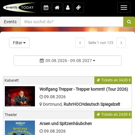
Toggl
navig
Events
Filter
Seite 1 von 125
09.08.2026 - 09.08.2027
Tickets ab 34,00 €
Kabarett
Wolfgang Trepper - Trepper kommt! (Tour 2026)
09.08.2026
Dortmund
,
RuhrHOCHdeutsch Spiegelzelt
Quelle: Veranstalter
Tickets ab 24,90 €
Theater
Arsen und Spitzenhäubchen
09.08.2026