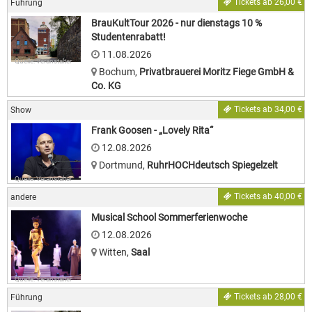
Tickets ab 26,00 €
Führung
BrauKultTour 2026 - nur dienstags 10 %
Studentenrabatt!
11.08.2026
Quelle: Veranstalter
Bochum
,
Privatbrauerei Moritz Fiege GmbH &
Co. KG
Tickets ab 34,00 €
Show
Frank Goosen - „Lovely Rita“
12.08.2026
Dortmund
,
RuhrHOCHdeutsch Spiegelzelt
Quelle: Veranstalter
Tickets ab 40,00 €
andere
Musical School Sommerferienwoche
12.08.2026
Witten
,
Saal
Quelle: Veranstalter
Tickets ab 28,00 €
Führung