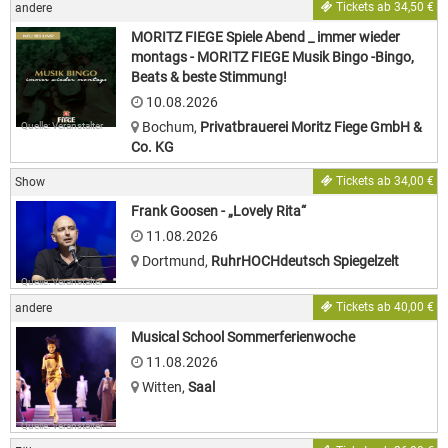
Tickets ab 34,50 €
andere
MORITZ FIEGE Spiele Abend _ immer wieder
montags - MORITZ FIEGE Musik Bingo -Bingo,
Beats & beste Stimmung!
10.08.2026
Bochum
,
Privatbrauerei Moritz Fiege GmbH &
Quelle: Veranstalter
Co. KG
Tickets ab 34,00 €
Show
Frank Goosen - „Lovely Rita“
11.08.2026
Dortmund
,
RuhrHOCHdeutsch Spiegelzelt
Quelle: Veranstalter
Tickets ab 40,00 €
andere
Musical School Sommerferienwoche
11.08.2026
Witten
,
Saal
Quelle: Veranstalter