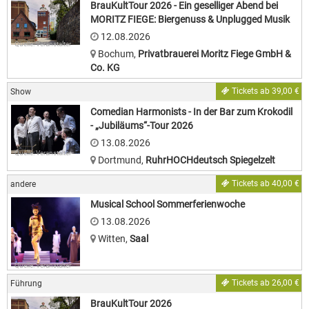
BrauKultTour 2026 - Ein geselliger Abend bei
MORITZ FIEGE: Biergenuss & Unplugged Musik
12.08.2026
Quelle: Veranstalter
Bochum
,
Privatbrauerei Moritz Fiege GmbH &
Co. KG
Tickets ab 39,00 €
Show
Comedian Harmonists - In der Bar zum Krokodil
- „Jubiläums“-Tour 2026
13.08.2026
Quelle: Veranstalter
Dortmund
,
RuhrHOCHdeutsch Spiegelzelt
Tickets ab 40,00 €
andere
Musical School Sommerferienwoche
13.08.2026
Witten
,
Saal
Quelle: Veranstalter
Tickets ab 26,00 €
Führung
BrauKultTour 2026