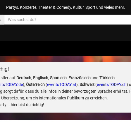
Partys, Konzerte, Theater & Comedy, Kultur, Sport und vieles mehr.
s
hig!
stler auf
Deutsch
,
Englisch
,
Spanisch
,
Französisch
und
Türkisch
.
ntsTODAY.de
),
Österreich
(
eventsTODAY.at
),
Schweiz
(
eventsTODAY.ch
) 
sorgt dafür, dass du alle Infos in deiner bevorzugten Sprache erhältst. 
 Übersetzung, um ein internationales Publikum zu erreichen.
ty – hier bist du richtig!