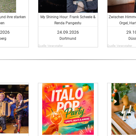
und ihre starken
My Shining Hour: Frank Scheele &
Zwischen Himme
uen
Renda Pangestu
Orgel, Ha
.2026
24.09.2026
29.1
erg
Dortmund
Düss
Quelle: Veranstalter
Quelle: Veranstalter