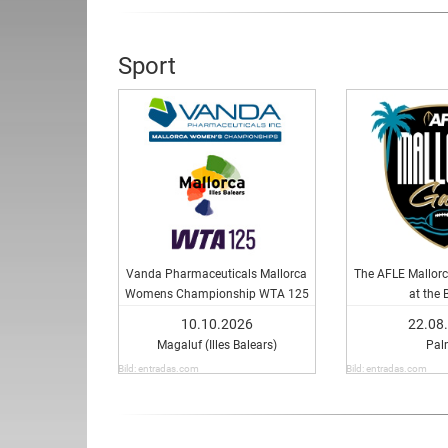
Sport
Vanda Pharmaceuticals Mallorca
The AFLE Mallorc
Womens Championship WTA 125
at the 
10.10.2026
22.08
Magaluf (Illes Balears)
Pal
Bild: entradas.com
Bild: entradas.com