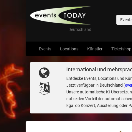
Event
Deutschland
Events
Locations
Künstler
Ticketshop
International und mehrsprac
Entdecke Events, Locations und Kün
Jetzt verfügbar in
Deutschland
(
eve
Unsere automatische KI-Übersetzung 
nutze den Vorteil der automatischen
Egal ob Konzert, Ausstellung oder Par