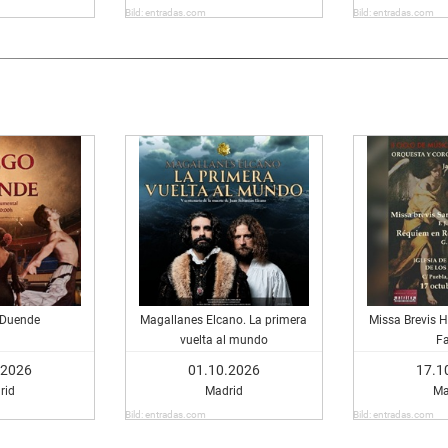
Bild: entradas.com
Bild: entradas.com
 Duende
Magallanes Elcano. La primera
Missa Brevis 
vuelta al mundo
F
.2026
01.10.2026
17.1
rid
Madrid
Ma
Bild: entradas.com
Bild: entradas.com