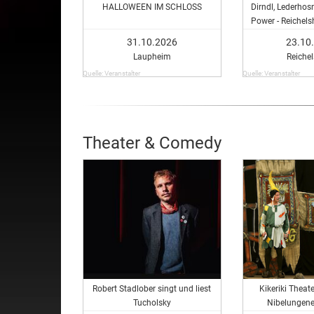
HALLOWEEN IM SCHLOSS
Dirndl, Lederhos
Power - Reichels
Gau
31.10.2026
23.10
Laupheim
Reiche
Quelle: Veranstalter
Quelle: Veranstalter
Theater & Comedy
Robert Stadlober singt und liest
Kikeriki Theate
Tucholsky
Nibelungen