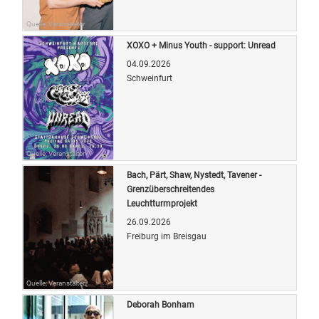
Quelle: Veranstalter
XOXO + Minus Youth - support: Unread
04.09.2026
Schweinfurt
Quelle: Veranstalter
Bach, Pärt, Shaw, Nystedt, Tavener -
Grenzüberschreitendes
Leuchtturmprojekt
26.09.2026
Freiburg im Breisgau
Quelle: Veranstalter
Deborah Bonham