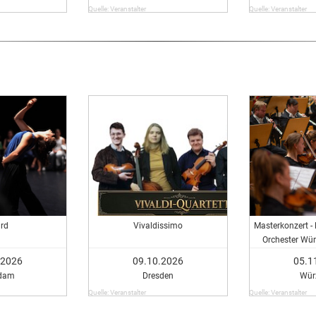
Quelle: Veranstalter
Quelle: Veranstalter
rd
Vivaldissimo
Masterkonzert -
Orchester Wür
Master-Studi
.2026
09.10.2026
05.1
dam
Dresden
Wür
Quelle: Veranstalter
Quelle: Veranstalter