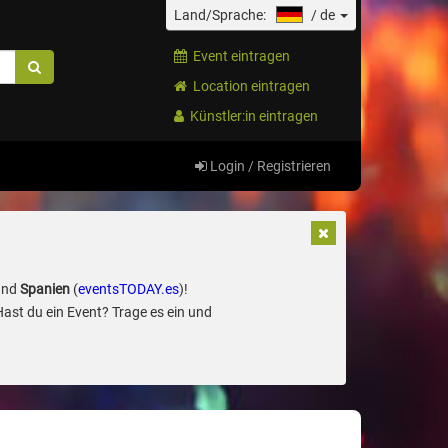
Land/Sprache:
/
de
Event eintragen
Location eintragen
Künstler:in eintragen
Login / Registrieren
und
Spanien
(
eventsTODAY.es
)!
Hast du ein Event? Trage es ein und