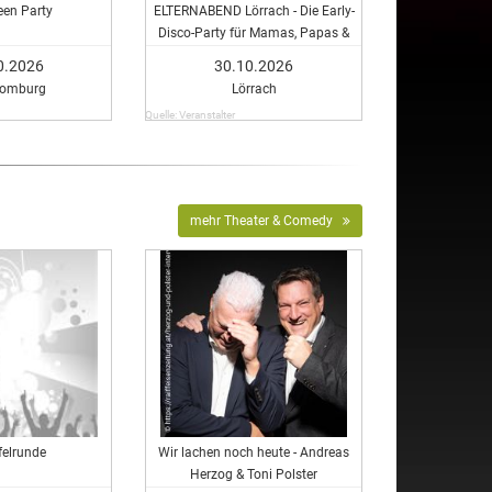
een Party
ELTERNABEND Lörrach - Die Early-
Disco-Party für Mamas, Papas &
eure Freund:innen in Lörrach!
0.2026
30.10.2026
Homburg
Lörrach
Quelle: Veranstalter
mehr Theater & Comedy
felrunde
Wir lachen noch heute - Andreas
Herzog & Toni Polster