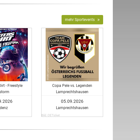
mehr Sportevents
irt - Freestyle
Copa Pele vs. Legenden
estorm
Lamprechtshausen
9.2026
05.09.2026
udenz
Lamprechtshausen
Bild: OETicket