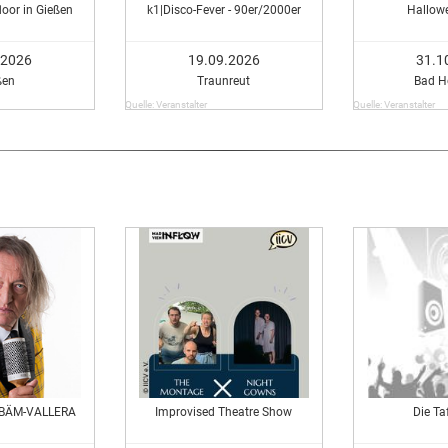
loor in Gießen
k1|Disco-Fever - 90er/2000er
Hallow
.2026
19.09.2026
31.1
ßen
Traunreut
Bad 
Quelle: Veranstalter
Quelle: Veranstalter
: BÄM-VALLERA
Improvised Theatre Show
Die Ta