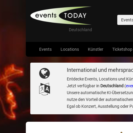
Event
Deutschland
Events
Locations
Künstler
Ticketshop
International und mehrsprac
Entdecke Events, Locations und Kün
Jetzt verfügbar in
Deutschland
(
eve
Unsere automatische KI-Übersetzung 
nutze den Vorteil der automatischen
Egal ob Konzert, Ausstellung oder Par