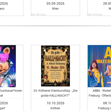
.2026
05.09.2026
28.0
enz
Wien
W
Bild: OETicket
Bild: OETicket
 Zuschauer*innen-
24. Köthener Kleinkunsttag - „Die
ABBA - Water
ket
große HALLI-NACHT"“
Freiburg - Öffen
.2026
10.10.2026
08.1
gart
Köthen
Freiburg 