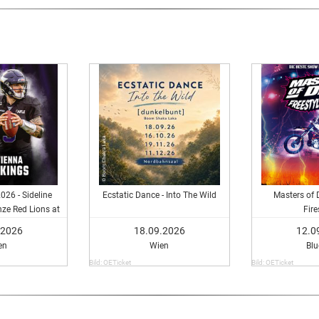
26 - Sideline
Ecstatic Dance - Into The Wild
Masters of D
nze Red Lions at
Fir
Vikings
.2026
18.09.2026
12.0
en
Wien
Bl
Bild: OETicket
Bild: OETicket