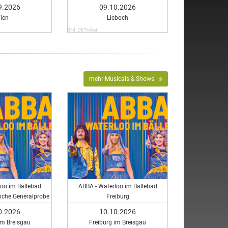
9.2026
09.10.2026
ien
Lieboch
Bild: OETicket
mehr Musicals & Shows
loo im Bällebad
ABBA - Waterloo im Bällebad
tliche Generalprobe
Freiburg
0.2026
10.10.2026
im Breisgau
Freiburg im Breisgau