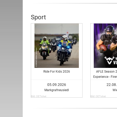
Sport
Ride For Kids 2026
AFLE Season 20
Experience - Fire
Vienna 
05.09.2026
22.08
Markgrafneusiedl
Wi
Bild: OETicket
Bild: OETicket