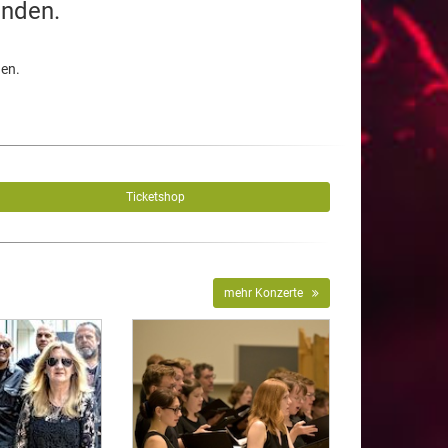
unden.
den.
Ticketshop
mehr Konzerte