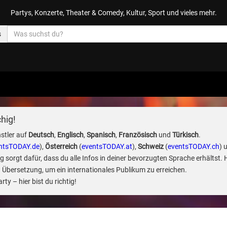
Partys, Konzerte, Theater & Comedy, Kultur, Sport und vieles mehr.
s
hig!
stler auf
Deutsch
,
Englisch
,
Spanisch
,
Französisch
und
Türkisch
.
ntsTODAY.de
),
Österreich
(
eventsTODAY.at
),
Schweiz
(
eventsTODAY.ch
) 
sorgt dafür, dass du alle Infos in deiner bevorzugten Sprache erhältst. 
 Übersetzung, um ein internationales Publikum zu erreichen.
ty – hier bist du richtig!