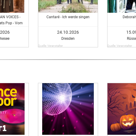
AN VOICES -
Cantaré - Ich werde singen
Debora
ets Pop - Vom
 bis heute
.2026
24.10.2026
15.0
kesee
Dresden
Rüss
Quelle: Veranstalter
Quelle: Veranstalter