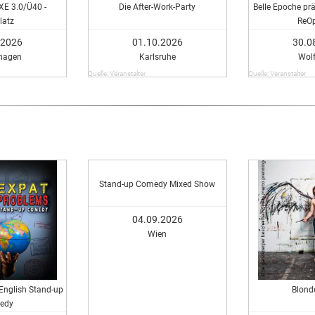
E 3.0/Ü40 -
Die After-Work-Party
Belle Epoche pr
latz
ReO
.2026
01.10.2026
30.0
hagen
Karlsruhe
Wol
Quelle: Veranstalter
Quelle: Veranstalter
Stand-up Comedy Mixed Show
04.09.2026
Wien
English Stand-up
Blond
edy