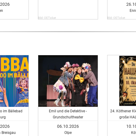
.2026
26.1
en
Enn
Bild: OETicket
Bild: OETicket
o im Bällebad
Emil und die Detektive -
24. Köthener Kl
burg
Grundschultheater
große HA
.2026
06.10.2026
10.1
m Breisgau
Olpe
Kö