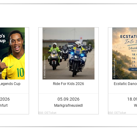
 Legends Cup
Ride For Kids 2026
Ecstatic Dance
.2026
05.09.2026
18.0
nfurt
Markgrafneusiedl
W
Bild: OETicket
Bild: OETicket