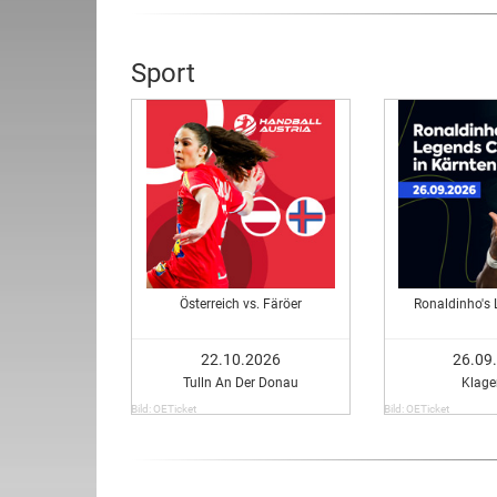
Sport
Österreich vs. Färöer
Ronaldinho's
22.10.2026
26.09
Tulln An Der Donau
Klage
Bild: OETicket
Bild: OETicket