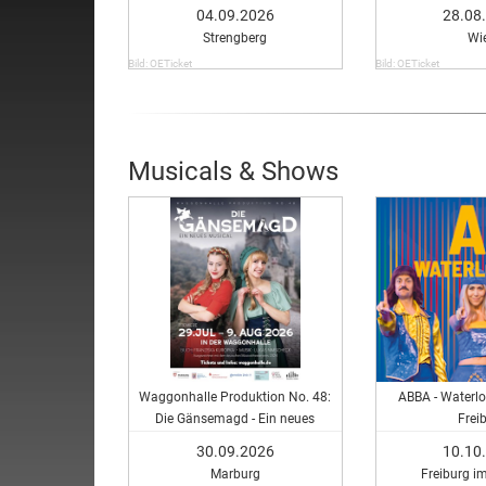
04.09.2026
28.08
Strengberg
Wi
Bild: OETicket
Bild: OETicket
Musicals & Shows
Waggonhalle Produktion No. 48:
ABBA - Waterlo
Die Gänsemagd - Ein neues
Frei
Musical
30.09.2026
10.10
Marburg
Freiburg i