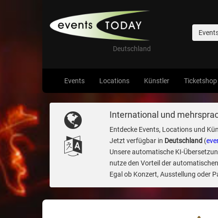
Event
Deutschland
Events
Locations
Künstler
Ticketshop
International und mehrsprac
Entdecke Events, Locations und Kün
Jetzt verfügbar in
Deutschland
(
eve
Unsere automatische KI-Übersetzung 
nutze den Vorteil der automatischen
Egal ob Konzert, Ausstellung oder Par