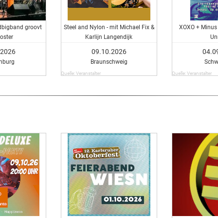
dbigband groovt
Steel and Nylon - mit Michael Fix &
XOXO + Minus 
oster
Karlijn Langendijk
Un
.2026
09.10.2026
04.0
nburg
Braunschweig
Schw
Quelle: Veranstalter
Quelle: Veranstalter