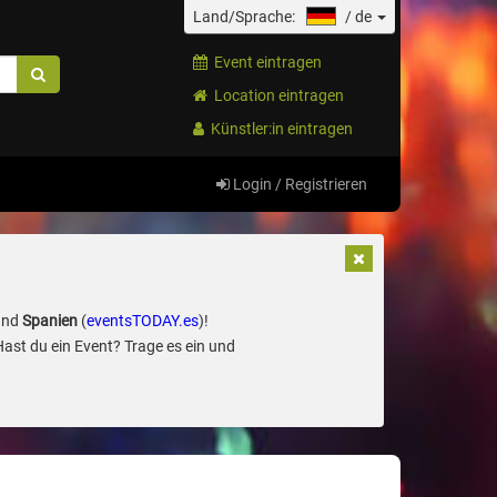
Land/Sprache:
/
de
Event eintragen
Location eintragen
Künstler:in eintragen
Login / Registrieren
und
Spanien
(
eventsTODAY.es
)!
Hast du ein Event? Trage es ein und