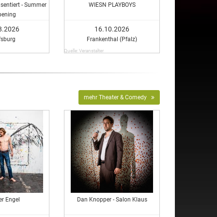
äsentiert - Summer
WIESN PLAYBOYS
pening
8.2026
16.10.2026
fsburg
Frankenthal (Pfalz)
Quelle: Veranstalter
mehr Theater & Comedy
er Engel
Dan Knopper - Salon Klaus