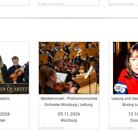
Quelle: Veranstalter
Quelle: Veranstalter
issimo
Masterkonzert - Philharmonisches
Lesung und Ges
Orchester Würzburg | Leitung:
Büsing zu
Master-Studierende der HfM
.2026
05.11.2026
13.1
den
Würzburg
Düss
Quelle: Veranstalter
Quelle: Veranstalter