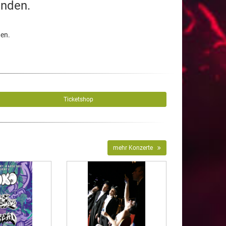
unden.
den.
Ticketshop
mehr Konzerte