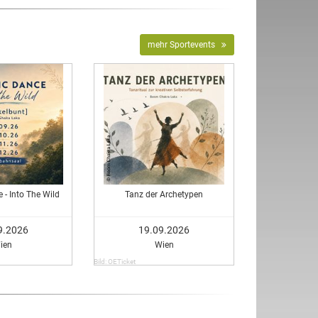
mehr Sportevents
 - Into The Wild
Tanz der Archetypen
9.2026
19.09.2026
ien
Wien
Bild: OETicket