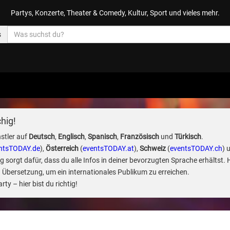
Partys, Konzerte, Theater & Comedy, Kultur, Sport und vieles mehr.
s
hig!
stler auf
Deutsch
,
Englisch
,
Spanisch
,
Französisch
und
Türkisch
.
ntsTODAY.de
),
Österreich
(
eventsTODAY.at
),
Schweiz
(
eventsTODAY.ch
) 
sorgt dafür, dass du alle Infos in deiner bevorzugten Sprache erhältst. 
 Übersetzung, um ein internationales Publikum zu erreichen.
ty – hier bist du richtig!