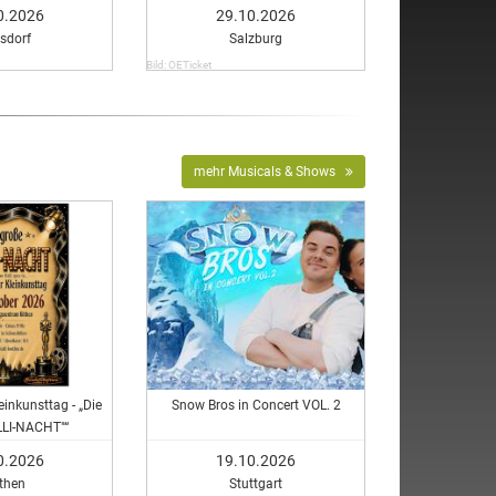
0.2026
29.10.2026
sdorf
Salzburg
Bild: OETicket
mehr Musicals & Shows
einkunsttag - „Die
Snow Bros in Concert VOL. 2
LLI-NACHT"“
0.2026
19.10.2026
then
Stuttgart