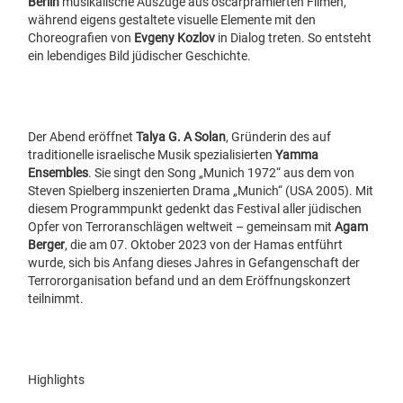
Berlin
musikalische Auszüge aus oscarprämierten Filmen,
während eigens gestaltete visuelle Elemente mit den
Choreografien von
Evgeny Kozlov
in Dialog treten. So entsteht
ein lebendiges Bild jüdischer Geschichte.
Der Abend eröffnet
Talya G. A Solan
, Gründerin des auf
traditionelle israelische Musik spezialisierten
Yamma
Ensembles
. Sie singt den Song „Munich 1972“ aus dem von
Steven Spielberg inszenierten Drama „Munich“ (USA 2005). Mit
diesem Programmpunkt gedenkt das Festival aller jüdischen
Opfer von Terroranschlägen weltweit – gemeinsam mit
Agam
Berger
, die am 07. Oktober 2023 von der Hamas entführt
wurde, sich bis Anfang dieses Jahres in Gefangenschaft der
Terrororganisation befand und an dem Eröffnungskonzert
teilnimmt.
Highlights