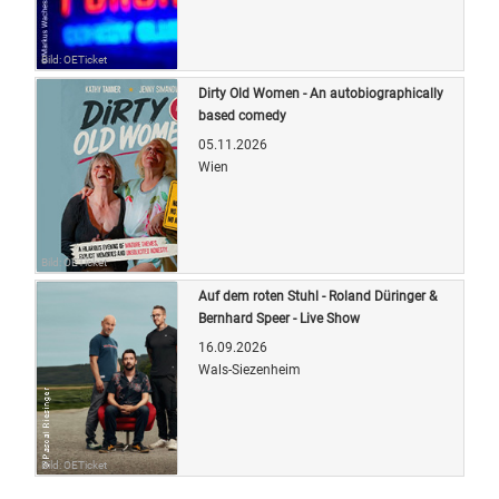
Bild: OETicket
Dirty Old Women - An autobiographically
based comedy
05.11.2026
Wien
Bild: OETicket
Auf dem roten Stuhl - Roland Düringer &
Bernhard Speer - Live Show
16.09.2026
Wals-Siezenheim
Bild: OETicket