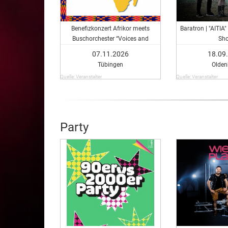
Benefizkonzert Afrikor meets
Baratron | "AITIA
Buschorchester “Voices and
Sh
Percussion”
07.11.2026
18.09
Tübingen
Olden
Quelle: Veranstalter
Quelle: Veranstalter
Party