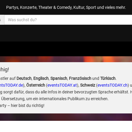
Partys, Konzerte, Theater & Comedy, Kultur, Sport und vieles mehr.
s
hig!
stler auf
Deutsch
,
Englisch
,
Spanisch
,
Französisch
und
Türkisch
.
ntsTODAY.de
),
Österreich
(
eventsTODAY.at
),
Schweiz
(
eventsTODAY.ch
) 
sorgt dafür, dass du alle Infos in deiner bevorzugten Sprache erhältst. 
 Übersetzung, um ein internationales Publikum zu erreichen.
ty – hier bist du richtig!