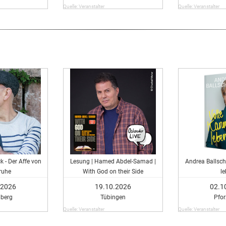
Quelle: Veranstalter
Quelle: Veranstalter
 - Der Affe von
Lesung | Hamed Abdel-Samad |
Andrea Ballsch
ruhe
With God on their Side
l
.2026
19.10.2026
02.1
lberg
Tübingen
Pfo
Quelle: Veranstalter
Quelle: Veranstalter