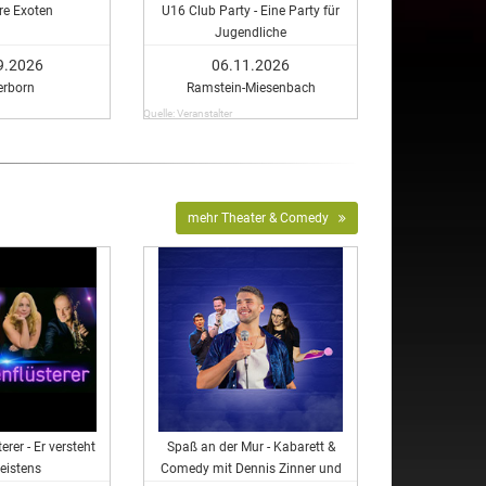
re Exoten
U16 Club Party - Eine Party für
Jugendliche
9.2026
06.11.2026
erborn
Ramstein-Miesenbach
Quelle: Veranstalter
mehr Theater & Comedy
erer - Er versteht
Spaß an der Mur - Kabarett &
Meistens
Comedy mit Dennis Zinner und