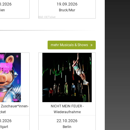
Gästen
0.2026
19.09.2026
ien
Bruck/Mur
Bild: OETicket
mehr Musicals & Shows
 - Zuschauer*innen-
NICHT MEIN FEUER -
cket
Wiederaufnahme
0.2026
22.10.2026
ttgart
Berlin