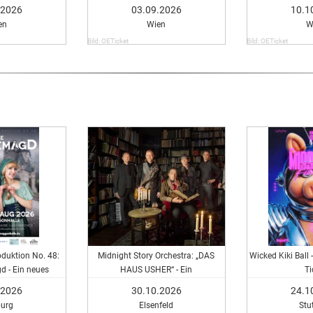
.2026
03.09.2026
10.1
en
Wien
W
Bild: OETicket
Bild: OETicket
duktion No. 48:
Midnight Story Orchestra: „DAS
Wicked Kiki Ball
 - Ein neues
HAUS USHER“ - Ein
Ti
cal
Hörspielkonzert nach Edgar Allan
.2026
30.10.2026
24.1
Poe und Ray Bradbury
urg
Elsenfeld
Stu