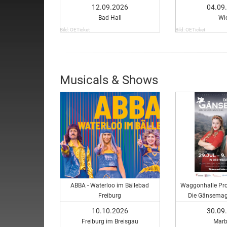
12.09.2026
04.09
Bad Hall
Wi
Bild: OETicket
Bild: OETicket
Musicals & Shows
ABBA - Waterloo im Bällebad
Waggonhalle Pro
Freiburg
Die Gänsemagd
Musi
10.10.2026
30.09
Freiburg im Breisgau
Marb