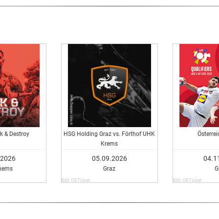
k & Destroy
HSG Holding Graz vs. Förthof UHK
Österrei
Krems
.2026
05.09.2026
04.1
nems
Graz
G
Bild: OETicket
Bild: OETicket