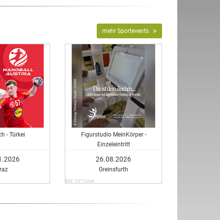
mehr Sportevents
ch - Türkei
Figurstudio MeinKörper -
Einzeleintritt
1.2026
26.08.2026
raz
Greinsfurth
Bild: OETicket