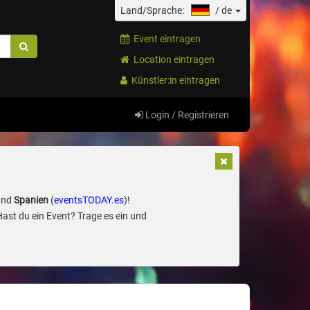
Land/Sprache:
/
de
Event eintragen
Location eintragen
Künstler:in eintragen
Login / Registrieren
und
Spanien
(
eventsTODAY.es
)!
Hast du ein Event? Trage es ein und