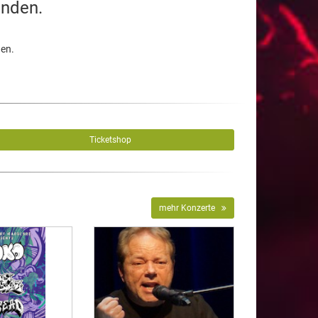
unden.
den.
Ticketshop
mehr Konzerte