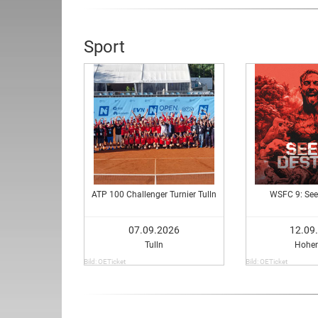
Sport
ATP 100 Challenger Turnier Tulln
WSFC 9: See
07.09.2026
12.09
Tulln
Hohe
Bild: OETicket
Bild: OETicket