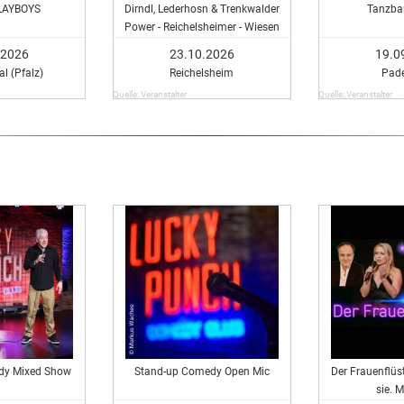
LAYBOYS
Dirndl, Lederhosn & Trenkwalder
Tanzba
Power - Reichelsheimer - Wiesen
Gaudi
.2026
23.10.2026
19.0
l (Pfalz)
Reichelsheim
Pad
Quelle: Veranstalter
Quelle: Veranstalter
dy Mixed Show
Stand-up Comedy Open Mic
Der Frauenflüst
sie. 