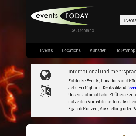
Event
Deutschland
Events
Locations
Künstler
Ticketshop
International und mehrsprac
Entdecke Events, Locations und Kün
Jetzt verfügbar in
Deutschland
(
eve
Unsere automatische KI-Übersetzung 
nutze den Vorteil der automatischen
Egal ob Konzert, Ausstellung oder Par