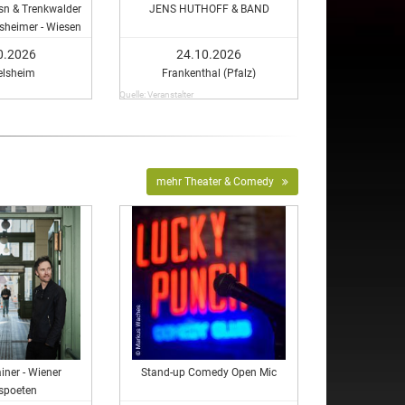
osn & Trenkwalder
JENS HUTHOFF & BAND
lsheimer - Wiesen
audi
0.2026
24.10.2026
elsheim
Frankenthal (Pfalz)
Quelle: Veranstalter
mehr Theater & Comedy
iner - Wiener
Stand-up Comedy Open Mic
gspoeten