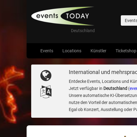
Event
Deutschland
Events
Locations
Künstler
Ticketshop
International und mehrsprac
Entdecke Events, Locations und Kün
Jetzt verfügbar in
Deutschland
(
eve
Unsere automatische KI-Übersetzung 
nutze den Vorteil der automatischen
Egal ob Konzert, Ausstellung oder Par