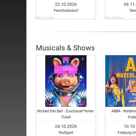
22.10.2026
06.11
Perchtoldsdorf
Tern
Bild: OETicket
Bild: OETicket
Musicals & Shows
Wicked Kiki Ball - Zuschauer*innen-
ABBA - Waterlo
Ticket
Frei
24.10.2026
10.10
Stuttgart
Freiburg i