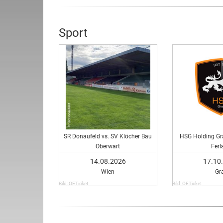
Sport
SR Donaufeld vs. SV Klöcher Bau
HSG Holding Gra
Oberwart
Ferl
14.08.2026
17.10
Wien
Gr
Bild: OETicket
Bild: OETicket