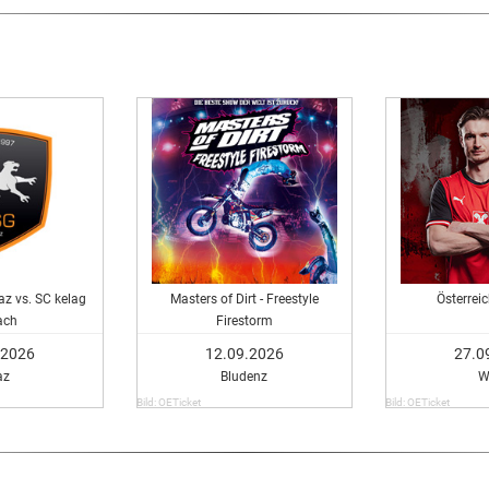
z vs. SC kelag
Masters of Dirt - Freestyle
Österrei
ach
Firestorm
.2026
12.09.2026
27.0
az
Bludenz
W
Bild: OETicket
Bild: OETicket