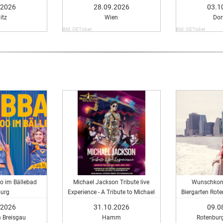
.2026
28.09.2026
03.1
itz
Wien
Dor
Bild: OETicket
Bild: OETicket
o im Bällebad
Michael Jackson Tribute live
Wunschkonz
burg
Experience - A Tribute to Michael
Biergarten Rote
Jackson
Konzert - Musi
.2026
31.10.2026
09.0
P
m Breisgau
Hamm
Rotenbu