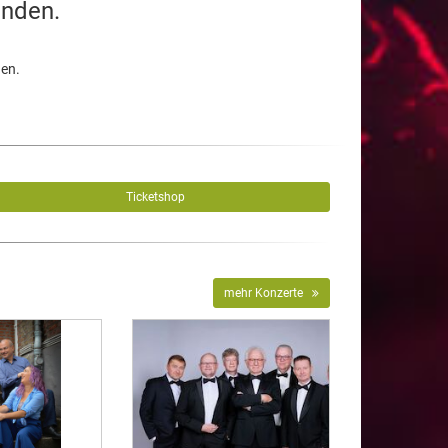
unden.
den.
Ticketshop
mehr Konzerte