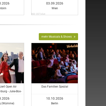
0.2026
03.09.2026
nbirn
Wien
Bild: OETicket
mehr Musicals & Shows
ert Open Air
Das Familien Spezial
nburg - Juke-Box-
cal meets Rock &
8.2026
10.10.2026
op
rg (Wümme)
Berlin