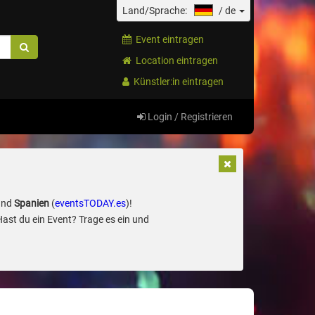
Land/Sprache:
/
de
Event eintragen
Location eintragen
Künstler:in eintragen
Login / Registrieren
und
Spanien
(
eventsTODAY.es
)!
Hast du ein Event? Trage es ein und