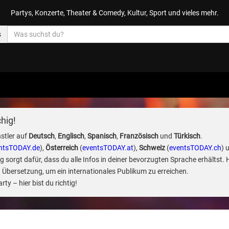
Partys, Konzerte, Theater & Comedy, Kultur, Sport und vieles mehr.
s
hig!
stler auf
Deutsch
,
Englisch
,
Spanisch
,
Französisch
und
Türkisch
.
ntsTODAY.de
),
Österreich
(
eventsTODAY.at
),
Schweiz
(
eventsTODAY.ch
) 
sorgt dafür, dass du alle Infos in deiner bevorzugten Sprache erhältst. 
 Übersetzung, um ein internationales Publikum zu erreichen.
ty – hier bist du richtig!