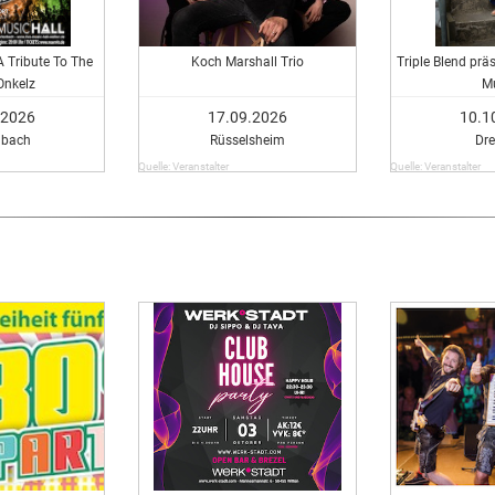
A Tribute To The
Koch Marshall Trio
Triple Blend präs
Onkelz
M
.2026
17.09.2026
10.1
nbach
Rüsselsheim
Dr
Quelle: Veranstalter
Quelle: Veranstalter