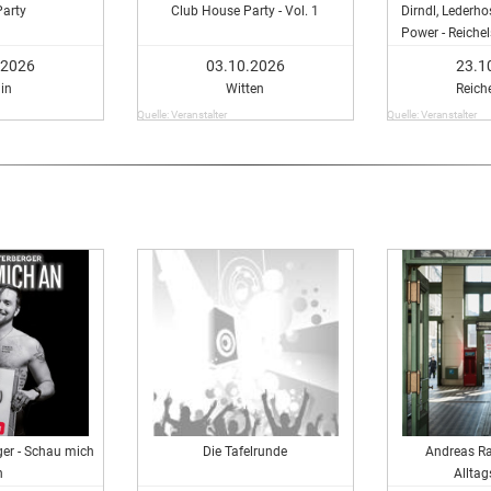
Party
Club House Party - Vol. 1
Dirndl, Lederh
Power - Reiche
G
.2026
03.10.2026
23.1
lin
Witten
Reich
Quelle: Veranstalter
Quelle: Veranstalter
ger - Schau mich
Die Tafelrunde
Andreas Ra
n
Allta