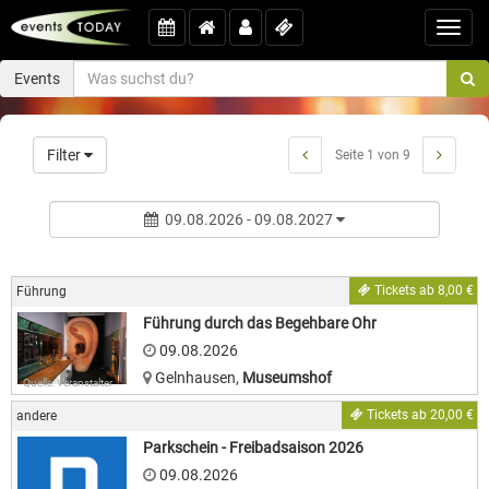
Toggl
navig
Events
Filter
Seite 1 von 9
09.08.2026 - 09.08.2027
Tickets ab 8,00 €
Führung
Führung durch das Begehbare Ohr
09.08.2026
Gelnhausen
,
Museumshof
Quelle: Veranstalter
Tickets ab 20,00 €
andere
Parkschein - Freibadsaison 2026
09.08.2026