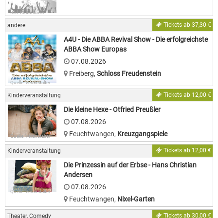
Bild: Kulturkurier
Tickets ab 37,30 €
andere
A4U - Die ABBA Revival Show - Die erfolgreichste
ABBA Show Europas
07.08.2026
Freiberg
,
Schloss Freudenstein
Quelle: Veranstalter
Tickets ab 12,00 €
Kinderveranstaltung
Die kleine Hexe - Otfried Preußler
07.08.2026
Feuchtwangen
,
Kreuzgangspiele
Quelle: Veranstalter
Tickets ab 12,00 €
Kinderveranstaltung
Die Prinzessin auf der Erbse - Hans Christian
Andersen
07.08.2026
Quelle: Veranstalter
Feuchtwangen
,
Nixel-Garten
Tickets ab 30,00 €
Theater, Comedy