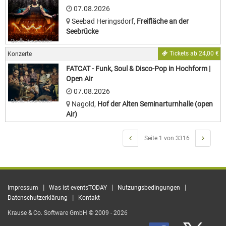
07.08.2026
Seebad Heringsdorf
,
Freifläche an der
Seebrücke
Quelle: Veranstalter
Tickets ab 24,00 €
Konzerte
FATCAT - Funk, Soul & Disco-Pop in Hochform |
Open Air
07.08.2026
Quelle: Veranstalter
Nagold
,
Hof der Alten Seminarturnhalle (open
Air)
Seite 1 von 3316
|
|
|
Impressum
Was ist eventsTODAY
Nutzungsbedingungen
|
Datenschutzerklärung
Kontakt
Krause & Co. Software GmbH © 2009 - 2026