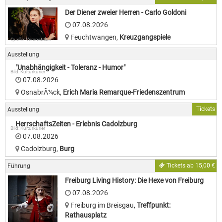
Der Diener zweier Herren - Carlo Goldoni
07.08.2026
Feuchtwangen
,
Kreuzgangspiele
Quelle: Veranstalter
Ausstellung
"Unabhängigkeit - Toleranz - Humor"
Bild: Kulturkurier
07.08.2026
OsnabrÃ¼ck
,
Erich Maria Remarque-Friedenszentrum
Tickets
Ausstellung
HerrschaftsZeiten - Erlebnis Cadolzburg
Bild: Kulturkurier
07.08.2026
Cadolzburg
,
Burg
Tickets ab 15,00 €
Führung
Freiburg Living History: Die Hexe von Freiburg
07.08.2026
Freiburg im Breisgau
,
Treffpunkt:
Rathausplatz