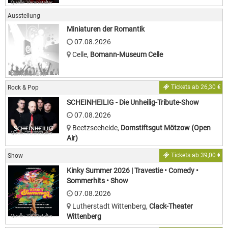
Quelle: Veranstalter
Ausstellung
Miniaturen der Romantik
07.08.2026
Celle
,
Bomann-Museum Celle
Bild: Kulturkurier
Tickets ab 26,30 €
Rock & Pop
SCHEINHEILIG - Die Unheilig-Tribute-Show
07.08.2026
Beetzseeheide
,
Domstiftsgut Mötzow (Open
Quelle: Veranstalter
Air)
Tickets ab 39,00 €
Show
Kinky Summer 2026 | Travestie • Comedy •
Sommerhits • Show
07.08.2026
Lutherstadt Wittenberg
,
Clack-Theater
Wittenberg
Quelle: Veranstalter