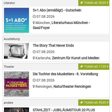
Tickets ab 50,00 €
Literatur
5+1 Abo (ermäßigt) - Gutschein
07.08.2026
München
,
Literaturhaus München -
Saal/Foyer
Quelle: Veranstalter
Ausstellung
The Story That Never Ends
07.08.2026
Karlsruhe
,
Zentrum für Kunst und Medien
Bild: Kulturkurier
Tickets ab 17,00 €
Theater
Die Tochter des Musketiers - 8. Vorstellung
07.08.2026
Renningen
,
Naturtheater Renningen
Quelle: Veranstalter
Tickets ab 49,00 €
andere
STAHLZEIT - JUBILÄUMSTOUR 20 PLUS