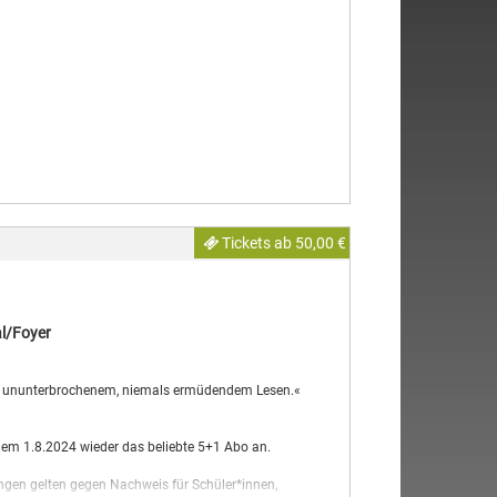
 Architekturschöpfungen des 21. Jahrhunderts erleben.
und unserer heutigen Zeit.
 ES IN SICH HAT.
Tickets ab 50,00 €
l/Foyer
s ununterbrochenem, niemals ermüdendem Lesen.«
dem 1.8.2024 wieder das beliebte 5+1 Abo an.
ungen gelten gegen Nachweis für Schüler*innen,