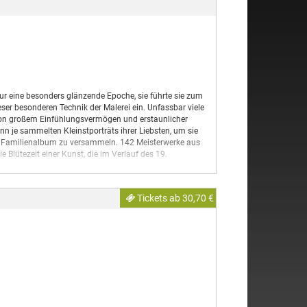
 samstags und sonntags von 11 – 17 Uhr kostenlos
en auf Wunsch auch außerhalb der allgemeinen
 einer bedeutenden Karriere im Alten Reich – auch am
emsen.m@osnabrueck.de) unter Telefon 0541/323-2109
as neue Museum „HerrschaftsZeiten! Erlebnis
ern diese Zeit – das späte Mittelalter – dank
nn man auf seinem Gang durch die Burg nicht nur etwas
n Burgbewohner erfahren. Vieles lässt sich hier auf
tur eine besonders glänzende Epoche, sie führte sie zum
eser besonderen Technik der Malerei ein. Unfassbar viele
von großem Einfühlungsvermögen und erstaunlicher
ge und Dialoge, anschauliche Modelle und Einladungen
n je sammelten Kleinstporträts ihrer Liebsten, um sie
rn im O-Ton und der Narr Contz, der die Besucher durch
es Familienalbum zu versammeln. 142 Meisterwerke aus
cher hier auch etliche Originale des Mittelalters wie
Blütezeit einer Kunst, die im Verlauf des 19.
n auf der Grundlage aufwändiger Forschungen in
ng des berühmten Feldherrn Albrecht Achilles oder nach
e dabei auch mit Projekten wie der Herstellung eines
en der kommentierten Wiedergabe aller Werke durch
torischen Forschung – passend zum Anspruch, eines der
r Miniaturmalerei dieser Zeit auszeichnet. Hirmer
Tickets ab 30,70 €
ten, 208 Farbabbildungen.
elfältiges Begleit- und Veranstaltungsprogramm an und
so wie für den Burgenkenner.
en. Nach den massiven Schäden des Zweiten Weltkriegs