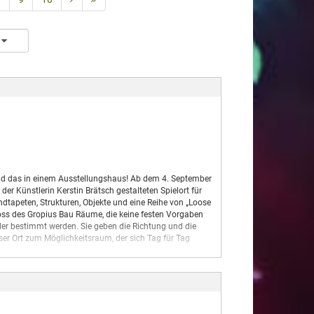
– und das in einem Ausstellungshaus! Ab dem 4. September
r Künstlerin Kerstin Brätsch gestalteten Spielort für
ndtapeten, Strukturen, Objekte und eine Reihe von „Loose
oss des Gropius Bau Räume, die keine festen Vorgaben
der bestimmt werden. Sie geben die Richtung und die
eser Ort zum Möglichkeitsraum, der sich Tag für Tag
ototypversion und wird sich über die kommenden Jahre
Bau weiterentwickeln und wachsen – in engem Austausch
st ihr Ort.