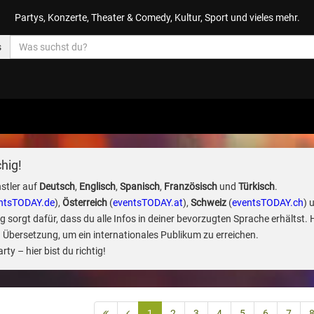
Partys, Konzerte, Theater & Comedy, Kultur, Sport und vieles mehr.
s
hig!
stler auf
Deutsch
,
Englisch
,
Spanisch
,
Französisch
und
Türkisch
.
ntsTODAY.de
),
Österreich
(
eventsTODAY.at
),
Schweiz
(
eventsTODAY.ch
) 
sorgt dafür, dass du alle Infos in deiner bevorzugten Sprache erhältst. 
 Übersetzung, um ein internationales Publikum zu erreichen.
ty – hier bist du richtig!
1
2
3
4
5
6
7