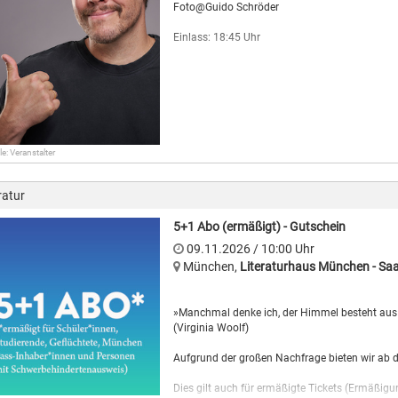
lassen sich erst jetzt wieder originale mittelalterliche Räume ebenso wie gelungene
Foto@Guido Schröder
Die 2017 fertiggestellten modernen Bauten schlagen die Brücke zwischen Mittelalter 
Einlass: 18:45 Uhr
Sie dürfen hier also ganz besondere Erlebnisse erwarten – es ist eben DIE BURG, DIE
le: Veranstalter
ratur
5+1 Abo (ermäßigt) - Gutschein
09.11.2026
/ 10:00
Uhr
April - September: 9:00-18:00 Uhr
München
,
Literaturhaus München - Saa
Oktober - März: 10:00-16:00 Uhr
»Manchmal denke ich, der Himmel besteht au
(Virginia Woolf)
Aufgrund der großen Nachfrage bieten wir ab 
Dies gilt auch für ermäßigte Tickets (Ermäßig