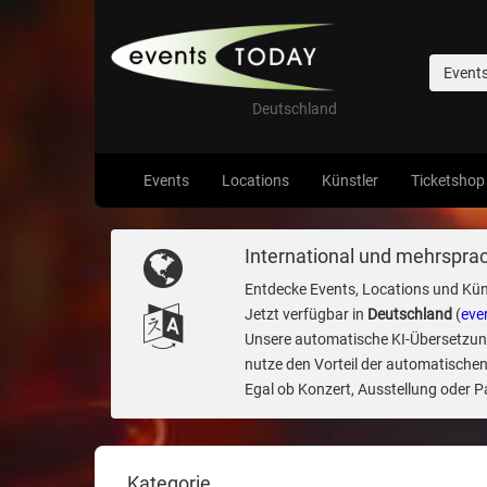
Event
Deutschland
Events
Locations
Künstler
Ticketshop
International und mehrsprac
Entdecke Events, Locations und Kün
Jetzt verfügbar in
Deutschland
(
eve
Unsere automatische KI-Übersetzung 
nutze den Vorteil der automatischen
Egal ob Konzert, Ausstellung oder Par
Kategorie