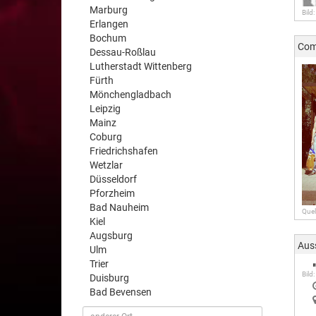
Marburg
Bild:
Erlangen
Bochum
Com
Dessau-Roßlau
Lutherstadt Wittenberg
Fürth
Mönchengladbach
Leipzig
Mainz
Coburg
Friedrichshafen
Wetzlar
Düsseldorf
Pforzheim
Bad Nauheim
Quel
Kiel
Augsburg
Aus
Ulm
Trier
Bild:
Duisburg
Bad Bevensen