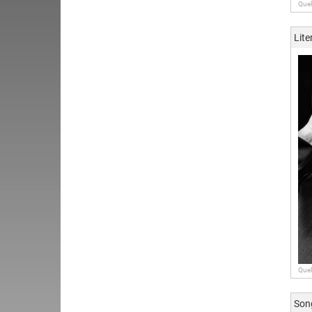
Quel
Lite
Quel
Song