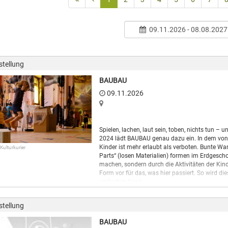
09.11.2026 - 08.08.2027
stellung
BAUBAU
09.11.2026
Spielen, lachen, laut sein, toben, nichts tun 
2024 lädt BAUBAU genau dazu ein. In dem von de
Kinder ist mehr erlaubt als verboten. Bunte Wa
 Kulturkurier
Parts“ (losen Materialien) formen im Erdgesch
machen, sondern durch die Aktivitäten der Kin
Form vor für das, was hier passiert. So wird di
verändern kann.
BAUBAU startet im September 2024 in einer Pr
hinweg innerhalb wie außerhalb des Gropius 
stellung
mit den Kindern und ihren Wünschen, denn dies i
BAUBAU