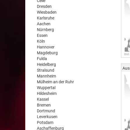
Celle
Dresden
Wiesbaden
Karlsruhe
Aachen
Nürnberg
Essen
Köln
Hannover
Magdeburg
Bild:
Fulda
Heidelberg
Aus
Stralsund
Mannheim
Mülheim an der Ruhr
Wuppertal
Hildesheim
Kassel
Bremen
Dortmund
Leverkusen
Potsdam
Aschaffenburg