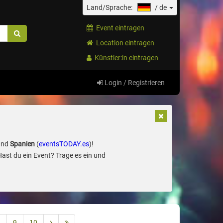
Land/Sprache:
/
de
Event eintragen
Location eintragen
Künstler:in eintragen
Login / Registrieren
und
Spanien
(
eventsTODAY.es
)!
Hast du ein Event? Trage es ein und
8
9
10