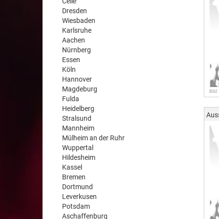
Celle
Dresden
Wiesbaden
Karlsruhe
Aachen
Nürnberg
Essen
Köln
Hannover
Magdeburg
Bild:
Fulda
Heidelberg
Aus
Stralsund
Mannheim
Mülheim an der Ruhr
Wuppertal
Hildesheim
Kassel
Bremen
Dortmund
Leverkusen
Potsdam
Aschaffenburg