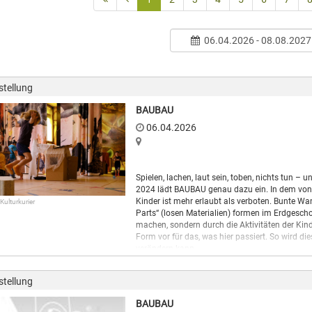
06.04.2026 - 08.08.2027
stellung
BAUBAU
06.04.2026
Spielen, lachen, laut sein, toben, nichts tun 
2024 lädt BAUBAU genau dazu ein. In dem von de
Kinder ist mehr erlaubt als verboten. Bunte Wa
 Kulturkurier
Parts“ (losen Materialien) formen im Erdgesch
machen, sondern durch die Aktivitäten der Kin
Form vor für das, was hier passiert. So wird di
verändern kann.
BAUBAU startet im September 2024 in einer Pr
hinweg innerhalb wie außerhalb des Gropius 
stellung
mit den Kindern und ihren Wünschen, denn dies i
BAUBAU