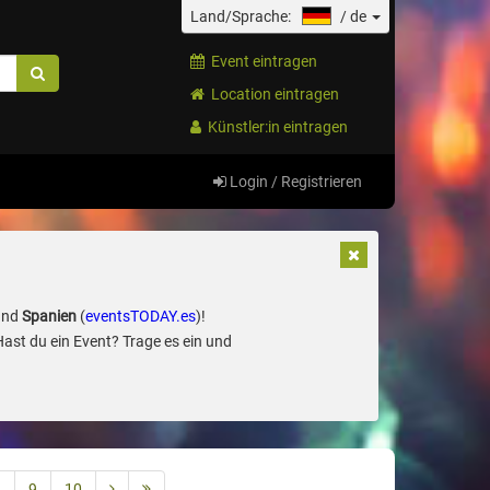
Land/Sprache:
/
de
Event eintragen
Location eintragen
Künstler:in eintragen
Login / Registrieren
und
Spanien
(
eventsTODAY.es
)!
Hast du ein Event? Trage es ein und
8
9
10