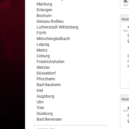
Marburg
Bild:
Erlangen
Bochum
Aus
Dessau-Roßlau
Lutherstadt Wittenberg
Bild:
Fürth
Mönchengladbach
Leipzig
Mainz
Coburg
Friedrichshafen
Wetzlar
Düsseldorf
Pforzheim
Bad Nauheim
Kiel
Augsburg
Aus
Ulm
Trier
Bild:
Duisburg
Bad Bevensen