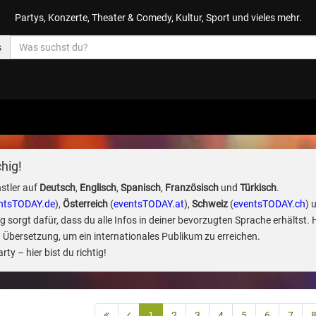
Partys, Konzerte, Theater & Comedy, Kultur, Sport und vieles mehr.
s
hig!
stler auf
Deutsch
,
Englisch
,
Spanisch
,
Französisch
und
Türkisch
.
ntsTODAY.de
),
Österreich
(
eventsTODAY.at
),
Schweiz
(
eventsTODAY.ch
) 
sorgt dafür, dass du alle Infos in deiner bevorzugten Sprache erhältst. 
 Übersetzung, um ein internationales Publikum zu erreichen.
ty – hier bist du richtig!
1
2
3
4
5
6
7