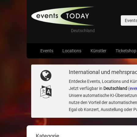
Event
Deutschland
Events
Locations
Künstler
Ticketshop
International und mehrsprac
Entdecke Events, Locations und Kün
Jetzt verfügbar in
Deutschland
(
eve
Unsere automatische KI-Übersetzung 
nutze den Vorteil der automatischen
Egal ob Konzert, Ausstellung oder Par
Kategorie