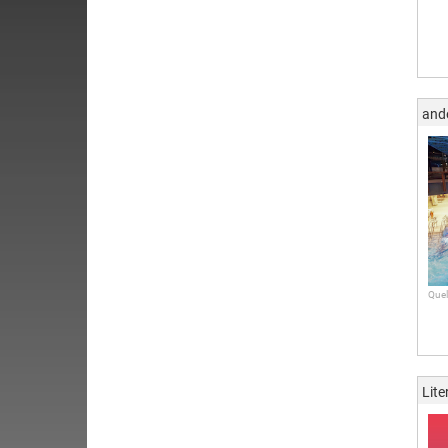
and
Quel
Lite