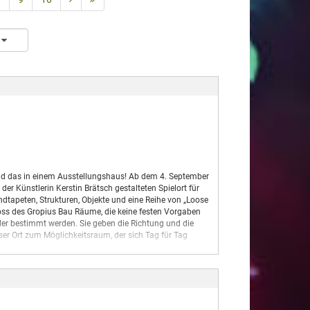
– und das in einem Ausstellungshaus! Ab dem 4. September
r Künstlerin Kerstin Brätsch gestalteten Spielort für
ndtapeten, Strukturen, Objekte und eine Reihe von „Loose
oss des Gropius Bau Räume, die keine festen Vorgaben
der bestimmt werden. Sie geben die Richtung und die
eser Ort zum Möglichkeitsraum, der sich Tag für Tag
ototypversion und wird sich über die kommenden Jahre
Bau weiterentwickeln und wachsen – in engem Austausch
st ihr Ort.