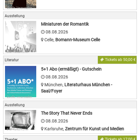
Quelle: Veranstalter
Ausstellung
Miniaturen der Romantik
08.08.2026
Celle
,
Bomann-Museum Celle
Bild: Kulturkurier
Tickets ab 50,00 €
Literatur
5+1 Abo (ermäßigt) - Gutschein
08.08.2026
München
,
Literaturhaus München -
Saal/Foyer
Quelle: Veranstalter
Ausstellung
The Story That Never Ends
08.08.2026
Karlsruhe
,
Zentrum für Kunst und Medien
Bild: Kulturkurier
Tickets ab 17,00 €
Theater