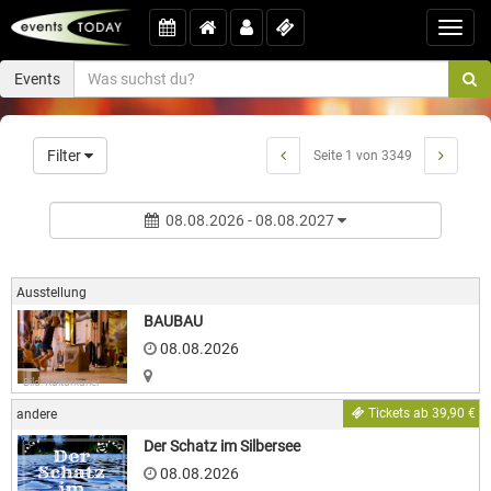
Toggl
navig
Events
Filter
Seite 1 von 3349
08.08.2026 - 08.08.2027
Ausstellung
BAUBAU
08.08.2026
Bild: Kulturkurier
Tickets ab 39,90 €
andere
Der Schatz im Silbersee
08.08.2026