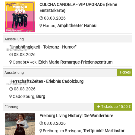
CULCHA CANDELA - VIP UPGRADE (keine
Eintrittskarte)
08.08.2026
Hanau
,
Amphitheater Hanau
Quelle: Veranstalter
Ausstellung
"Unabhängigkeit - Toleranz - Humor"
Bild: Kulturkurier
08.08.2026
OsnabrÃ¼ck
,
Erich Maria Remarque-Friedenszentrum
Tickets
Ausstellung
HerrschaftsZeiten - Erlebnis Cadolzburg
Bild: Kulturkurier
08.08.2026
Cadolzburg
,
Burg
Tickets ab 15,00 €
Führung
Freiburg Living History: Die Wanderhure
08.08.2026
Freiburg im Breisgau
,
Treffpunkt: Martinstor