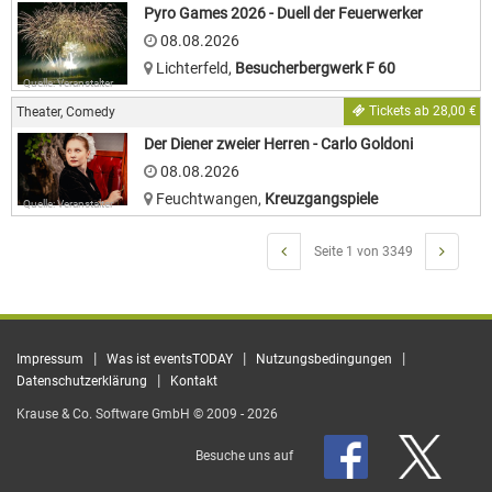
Pyro Games 2026 - Duell der Feuerwerker
08.08.2026
Lichterfeld
,
Besucherbergwerk F 60
Quelle: Veranstalter
Tickets ab 28,00 €
Theater, Comedy
Der Diener zweier Herren - Carlo Goldoni
08.08.2026
Feuchtwangen
,
Kreuzgangspiele
Quelle: Veranstalter
Seite 1 von 3349
|
|
|
Impressum
Was ist eventsTODAY
Nutzungsbedingungen
|
Datenschutzerklärung
Kontakt
Krause & Co. Software GmbH © 2009 - 2026
Besuche uns auf