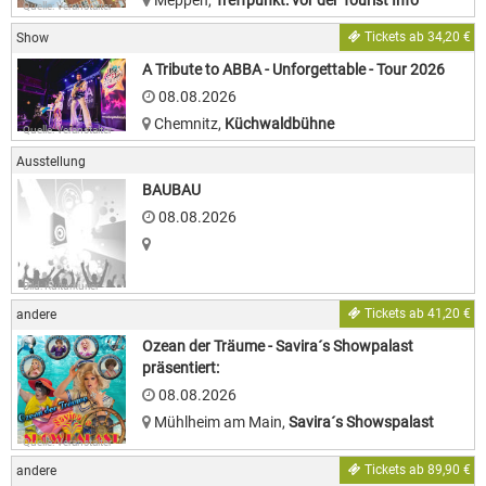
Meppen
,
Treffpunkt: vor der Tourist Info
Quelle: Veranstalter
Tickets ab 34,20 €
Show
A Tribute to ABBA - Unforgettable - Tour 2026
08.08.2026
Chemnitz
,
Küchwaldbühne
Quelle: Veranstalter
Ausstellung
BAUBAU
08.08.2026
Bild: Kulturkurier
Tickets ab 41,20 €
andere
Ozean der Träume - Savira´s Showpalast
präsentiert:
08.08.2026
Mühlheim am Main
,
Savira´s Showspalast
Quelle: Veranstalter
Tickets ab 89,90 €
andere