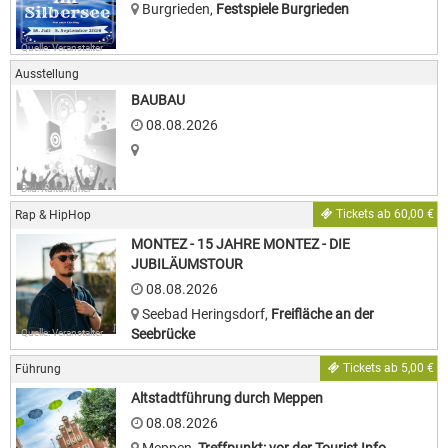
Burgrieden
,
Festspiele Burgrieden
Quelle: Veranstalter
Ausstellung
BAUBAU
08.08.2026
Bild: Kulturkurier
Tickets ab 60,00 €
Rap & HipHop
MONTEZ - 15 JAHRE MONTEZ - DIE
JUBILÄUMSTOUR
08.08.2026
Seebad Heringsdorf
,
Freifläche an der
Seebrücke
Quelle: Veranstalter
Tickets ab 5,00 €
Führung
Altstadtführung durch Meppen
08.08.2026