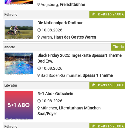
Quelle: Veranstalter
Augsburg
,
Freilichtbühne
Tickets ab 24,00 €
Führung
Die Nationalpark-Radtour
10.08.2026
Waren
,
Haus des Gastes Waren
Quelle: Veranstalter
Tickets
andere
Black Friday 2025: Tageskarte Spessart Therme
Bad Erw.
10.08.2026
Quelle: Veranstalter
Bad Soden-Salmünster
,
Spessart Therme
Tickets ab 80,00 €
Literatur
5+1 Abo - Gutschein
10.08.2026
München
,
Literaturhaus München -
Saal/Foyer
Quelle: Veranstalter
Tickets ab 20,00 €
Führung