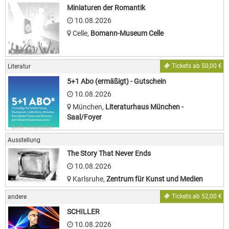
Miniaturen der Romantik
10.08.2026
Celle
,
Bomann-Museum Celle
Bild: Kulturkurier
Tickets ab 50,00 €
Literatur
5+1 Abo (ermäßigt) - Gutschein
10.08.2026
München
,
Literaturhaus München -
Saal/Foyer
Quelle: Veranstalter
Ausstellung
The Story That Never Ends
10.08.2026
Karlsruhe
,
Zentrum für Kunst und Medien
Bild: Kulturkurier
Tickets ab 52,00 €
andere
SCHILLER
10.08.2026