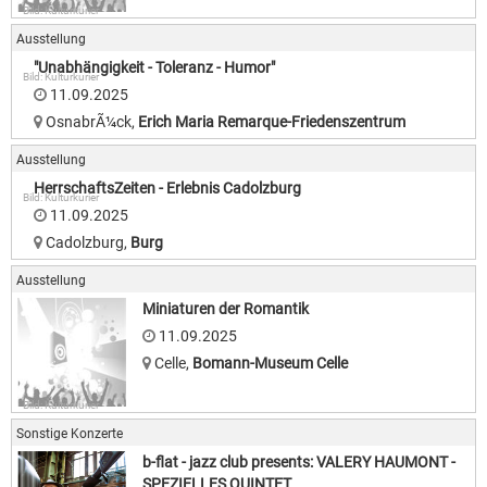
Bild: Kulturkurier
Ausstellung
"Unabhängigkeit - Toleranz - Humor"
Bild: Kulturkurier
11.09.2025
OsnabrÃ¼ck
,
Erich Maria Remarque-Friedenszentrum
Ausstellung
HerrschaftsZeiten - Erlebnis Cadolzburg
Bild: Kulturkurier
11.09.2025
Cadolzburg
,
Burg
Ausstellung
Miniaturen der Romantik
11.09.2025
Celle
,
Bomann-Museum Celle
Bild: Kulturkurier
Sonstige Konzerte
b-flat - jazz club presents: VALERY HAUMONT -
SPEZIELLES QUINTET