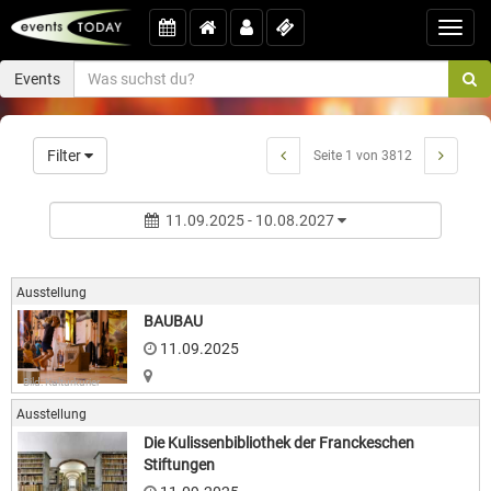
Toggl
navig
Events
Filter
Seite 1 von 3812
11.09.2025 - 10.08.2027
Ausstellung
BAUBAU
11.09.2025
Bild: Kulturkurier
Ausstellung
Die Kulissenbibliothek der Franckeschen
Stiftungen