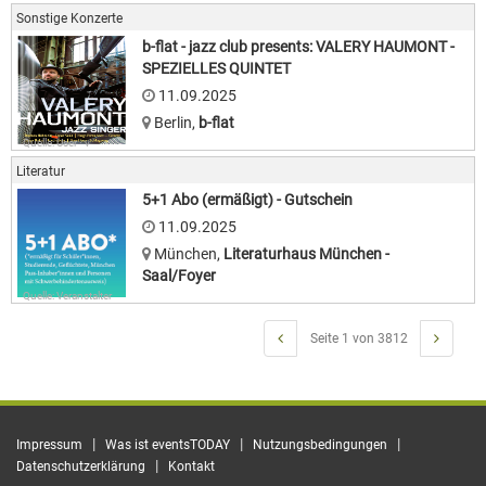
Sonstige Konzerte
b-flat - jazz club presents: VALERY HAUMONT -
SPEZIELLES QUINTET
11.09.2025
Berlin
,
b-flat
Quelle: User · v
Literatur
5+1 Abo (ermäßigt) - Gutschein
11.09.2025
München
,
Literaturhaus München -
Saal/Foyer
Quelle: Veranstalter
Seite 1 von 3812
|
|
|
Impressum
Was ist eventsTODAY
Nutzungsbedingungen
|
Datenschutzerklärung
Kontakt