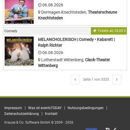
06.08.2026
Dormagen-Knechtsteden
,
Theaterscheune
Knechtsteden
Quelle: Veranstalter
Tickets ab 26,00 €
Comedy
MELANCHOLERISCH | Comedy • Kabarett |
Ralph Richter
06.08.2026
Lutherstadt Wittenberg
,
Clack-Theater
Wittenberg
Quelle: Veranstalter
Seite 1 von 3325
|
|
|
Impressum
Was ist eventsTODAY
Nutzungsbedingungen
|
Datenschutzerklärung
Kontakt
Krause & Co. Software GmbH © 2009 - 2026