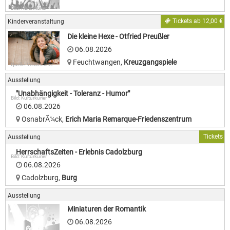
Bild: Kulturkurier
Tickets ab 12,00 €
Kinderveranstaltung
Die kleine Hexe - Otfried Preußler
06.08.2026
Feuchtwangen
,
Kreuzgangspiele
Quelle: Veranstalter
Ausstellung
"Unabhängigkeit - Toleranz - Humor"
Bild: Kulturkurier
06.08.2026
OsnabrÃ¼ck
,
Erich Maria Remarque-Friedenszentrum
Tickets
Ausstellung
HerrschaftsZeiten - Erlebnis Cadolzburg
Bild: Kulturkurier
06.08.2026
Cadolzburg
,
Burg
Ausstellung
Miniaturen der Romantik
06.08.2026