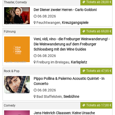
Tickets ab 28,00 €
Theater, Comedy
Der Diener zweier Herren - Carlo Goldoni
06.08.2026
Feuchtwangen
,
Kreuzgangspiele
Quelle: Veranstalter
Tickets ab 69,00 €
Führung
Veni, vidi, vino - die Freiburger Weinwanderung! -
Die Weinwanderung auf dem Freiburger
Schlossberg mit den Wine Guides
06.08.2026
Freiburg im Breisgau
,
Karlsplatz
Quelle: Veranstalter
Tickets ab 47,95 €
Rock & Pop
Pippo Pollina & Palermo Acoustic Quintet - In
Concerto
06.08.2026
Quelle: Veranstalter
Bad Staffelstein
,
Seebühne
Tickets ab 17,00 €
Comedy
Jens Heinrich Claassen: Keine Ursache