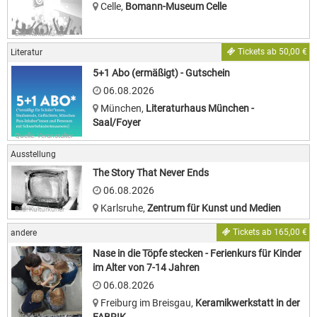
Celle
,
Bomann-Museum Celle
Bild: Kulturkurier
Tickets ab 50,00 €
Literatur
5+1 Abo (ermäßigt) - Gutschein
06.08.2026
München
,
Literaturhaus München -
Saal/Foyer
Quelle: Veranstalter
Ausstellung
The Story That Never Ends
06.08.2026
Karlsruhe
,
Zentrum für Kunst und Medien
Bild: Kulturkurier
Tickets ab 165,00 €
andere
Nase in die Töpfe stecken - Ferienkurs für Kinder
im Alter von 7-14 Jahren
06.08.2026
Freiburg im Breisgau
,
Keramikwerkstatt in der
Quelle: Veranstalter