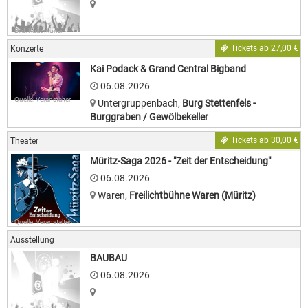
Bild: Kulturkurier
Tickets ab 27,00 €
Konzerte
Kai Podack & Grand Central Bigband
06.08.2026
Quelle: Veranstalter
Untergruppenbach
,
Burg Stettenfels -
Burggraben / Gewölbekeller
Tickets ab 30,00 €
Theater
Müritz-Saga 2026 - "Zeit der Entscheidung"
06.08.2026
Waren
,
Freilichtbühne Waren (Müritz)
Quelle: Veranstalter
Ausstellung
BAUBAU
06.08.2026