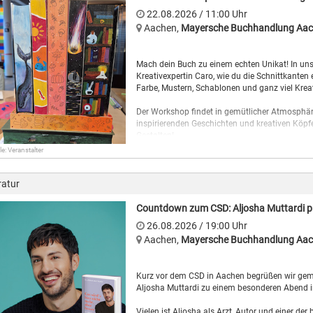
zufällig am Nachbartisch.
22.08.2026
/ 11:00
Uhr
Aachen
,
Mayersche Buchhandlung Aa
Ort: KaffeeFleck (2. Etage der Buchhandlung)
Mach dein Buch zu einem echten Unikat! In uns
Kreativexpertin Caro, wie du die Schnittkanten 
Farbe, Mustern, Schablonen und ganz viel Kreat
Der Workshop findet in gemütlicher Atmosphär
inspirierenden Geschichten und kreativen Köpfe
Gestalten!
le: Veranstalter
Du darfst gerne ein eigenes Lieblingsbuch mitb
gestalten möchtest– sei es ein Roman, ein Tage
bekommst du vor Ort. Gemalt wird mit Acrylfar
ratur
Wir freuen uns auf dich und einen kreativen Vo
Countdown zum CSD: Aljosha Muttardi präs
26.08.2026
/ 19:00
Uhr
Der Workshop findet auf der 2. Etage im KaffeeF
Aachen
,
Mayersche Buchhandlung Aac
Ausverkauft
Kurz vor dem CSD in Aachen begrüßen wir ge
Aljosha Muttardi zu einem besonderen Abend 
Vielen ist Aljosha als Arzt, Autor und einer de