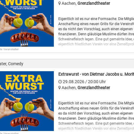
Aachen
,
Grenzlandtheater
Ort: KaffeeFleck (2. Etage der Buchhandlung)
Eigentlich ist es nur eine Formsache. Die Mitg
Anschaffung eines neuen Grills für die Verein
es da nicht den Vorschlag, auch einen eigenen G
finanzieren. Denn gläubige Muslime dürfen ihre 
Schweinefleisch legen. Eine gut gemeinte Idee
eigentlich friedlichen Verein vor eine Zerreißprob
le: Veranstalter
„Extrawurst“ ist eine Komödie der bekannten 
die u. a. für so bekannte Fernsehformate wie 
ater, Comedy
„Stromberg“ verantwortlich zeichneten. Nachde
kommt es 2026 auch auf die Kinoleinwand.
Extrawurst - von Dietmar Jacobs u. Mori
29.08.2026
/ 20:00
Uhr
Aachen
,
Grenzlandtheater
Eigentlich ist es nur eine Formsache. Die Mitg
Anschaffung eines neuen Grills für die Verein
es da nicht den Vorschlag, auch einen eigenen G
finanzieren. Denn gläubige Muslime dürfen ihre 
Schweinefleisch legen. Eine gut gemeinte Idee
eigentlich friedlichen Verein vor eine Zerreißprob
le: Veranstalter