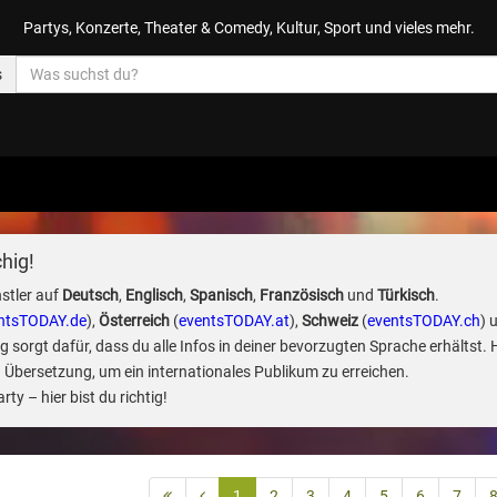
Partys, Konzerte, Theater & Comedy, Kultur, Sport und vieles mehr.
s
hig!
stler auf
Deutsch
,
Englisch
,
Spanisch
,
Französisch
und
Türkisch
.
ntsTODAY.de
),
Österreich
(
eventsTODAY.at
),
Schweiz
(
eventsTODAY.ch
) 
sorgt dafür, dass du alle Infos in deiner bevorzugten Sprache erhältst. 
 Übersetzung, um ein internationales Publikum zu erreichen.
ty – hier bist du richtig!
1
2
3
4
5
6
7