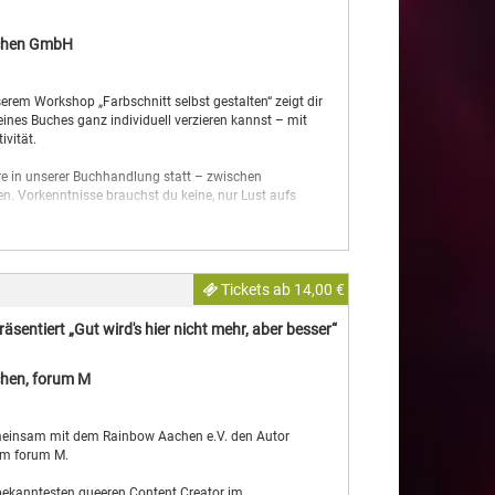
chen GmbH
erem Workshop „Farbschnitt selbst gestalten“ zeigt dir
eines Buches ganz individuell verzieren kannst – mit
ivität.
e in unserer Buchhandlung statt – zwischen
n. Vorkenntnisse brauchst du keine, nur Lust aufs
ringen oder dir eins bei uns im Laden kaufen, das du
buch oder ein Notizbuch. Alle weiteren Materialien
Tickets ab 14,00 €
ben.
rmittag mit vielen schönen Ideen!
entiert „Gut wird's hier nicht mehr, aber besser“
leck statt.
hen, forum M
meinsam mit dem Rainbow Aachen e.V. den Autor
im forum M.
r bekanntesten queeren Content Creator im