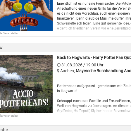
Mona Creutzer, Rezitation und Galina Ryzhikov
Eigentlich ist es nur eine Formsache. Die Mitg
Musik und Text, um diesen Kosmos der Kreativi
Anschaffung eines neuen Grills für die Verein
die Kaffeehauskultur mal nachdenklich, mal b
es da nicht den Vorschlag, auch einen eigenen G
finanzieren. Denn gläubige Muslime dürfen ihre 
Quelle Foto: M. Leuchter, bearbeitet von C. Künt
Schweinefleisch legen. Eine gut gemeinte Idee
eigentlich friedlichen Verein vor eine Zerreißprob
19:30 Uhr
le: Veranstalter
„Extrawurst“ ist eine Komödie der bekannten 
die u. a. für so bekannte Fernsehformate wie 
ow
„Stromberg“ verantwortlich zeichneten. Nachde
kommt es 2026 auch auf die Kinoleinwand.
Back to Hogwarts - Harry Potter Fan Qui
31.08.2026
/ 19:00
Uhr
Aachen
,
Mayersche Buchhandlung Aac
Potterheads aufgepasst - gemeinsam mit Zaube
in Hogwarts!
Schnappt euch eure Familie und Freund*innen
Welt von Hogwarts zu überzeugen. An diesem sp
Gryffindor, Hufflepuff, Slytherin oder Ravenclaw
le: Veranstalter
Pünktlich um 18:00 Uhr öffnen wir unsere Zaube
könnt, bevor das Quiz los geht. Um 19:00 Uhr be
ratur
Wissen unter Beweis stelle könnt.