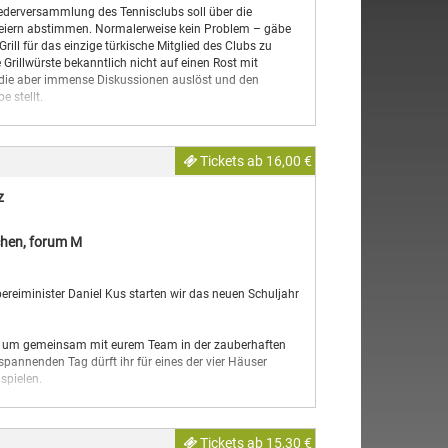
a, Klavier eine unterhaltsame, freche Verknüpfung von
liederversammlung des Tennisclubs soll über die
tät und menschlichen Spielarten auf einer Reise durch
sfeiern abstimmen. Normalerweise kein Problem – gäbe
eschwingt und elegant einzufangen.
rill für das einzige türkische Mitglied des Clubs zu
Grillwürste bekanntlich nicht auf einen Rost mit
zel
, die aber immense Diskussionen auslöst und den
e stellt.
Comedy-Autoren Dietmar Jacobs und Moritz Netenjakob,
„Die Wochenshow“, „Ladykracher“, „Das Amt“ oder
Tickets ab 16,00 €
m das satirische Stück auf vielen Bühnen gefeiert wurde,
z
hen, forum M
reiminister Daniel Kus starten wir das neuen Schuljahr
, um gemeinsam mit eurem Team in der zauberhaften
annenden Tag dürft ihr für eines der vier Häuser
 spielen.
rtore, damit ihr euch in unserer Bar „Drei Besen“ stärken
ginnt die erste von drei Quizrunden, in der ihr euer
Tickets ab 15,30 €