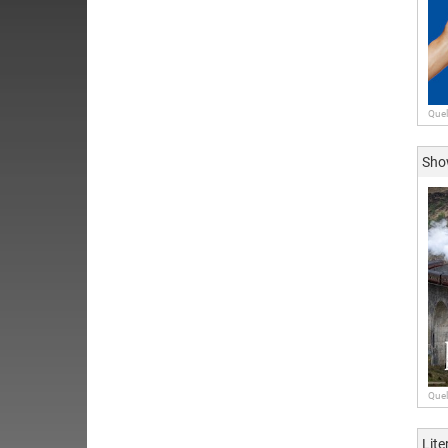
Quel
Sh
Quel
Lite