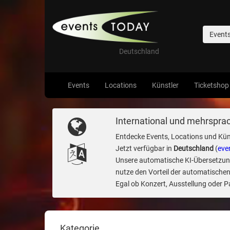
Event
Deutschland
Events
Locations
Künstler
Ticketshop
International und mehrsprac
Entdecke Events, Locations und Kün
Jetzt verfügbar in
Deutschland
(
eve
Unsere automatische KI-Übersetzung 
nutze den Vorteil der automatischen
Egal ob Konzert, Ausstellung oder Par
Kategorie