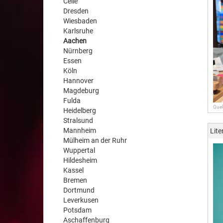
Celle
Dresden
Wiesbaden
Karlsruhe
Aachen
Nürnberg
Essen
Köln
Hannover
Magdeburg
Fulda
Quel
Heidelberg
Stralsund
Mannheim
Lite
Mülheim an der Ruhr
Wuppertal
Hildesheim
Kassel
Bremen
Dortmund
Leverkusen
Potsdam
Aschaffenburg