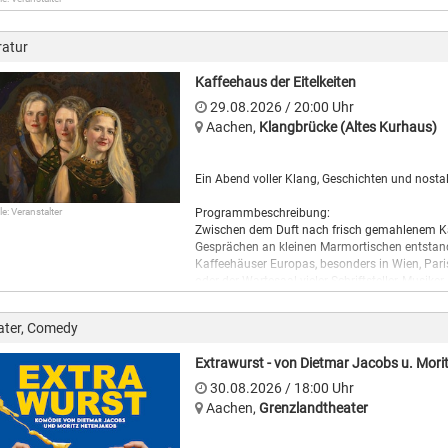
„Extrawurst“ ist eine Komödie der bekannten 
die u. a. für so bekannte Fernsehformate wie 
ratur
„Stromberg“ verantwortlich zeichneten. Nachde
kommt es 2026 auch auf die Kinoleinwand.
Kaffeehaus der Eitelkeiten
29.08.2026
/ 20:00
Uhr
Aachen
,
Klangbrücke (Altes Kurhaus)
Ein Abend voller Klang, Geschichten und nostal
le: Veranstalter
Programmbeschreibung:
Zwischen dem Duft nach frisch gemahlenem Kaf
Gesprächen an kleinen Marmortischen entstand 
Kaffeehäuser Europas, besonders in Wien, Pa
oder der Wartesaal vieler Schriftsteller, Musiker
Während Klavierklänge den Raum erfüllten, disk
Gedanken in Notizbücher und Komponisten lie
ater, Comedy
Atmosphäre der Cafés inspirieren. Zwischen Ke
Melodien und Kunstwerke, die bis heute nachwirk
Extrawurst - von Dietmar Jacobs u. Mori
Argusaugen beobachtet, sehen und gesehen we
distanzieren. Man liebt sich, man braucht si
30.08.2026
/ 18:00
Uhr
Schreibende wie Tucholsky, Altenberg, K. Kraus, 
Aachen
,
Grenzlandtheater
Hollaender usw. waren leidenschaftliche Kaff
Aus diesem reichhaltigen Angebot schöpfend bi