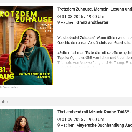
Trotzdem Zuhause. Memoir - Lesung und
Wenn ihr mit eurem gesamten Team von 6 -7 Po
gerne vorab einen Teamnamen. Wer allein oder 
31.08.2026
/ 19:00
Uhr
Alleinreisenden in einem Zugabteil zusammen 
Aachen
,
Grenzlandtheater
Wenn ihr als richtige Zauberinnen und Zauberer
Rabatt auf den Eintrittspreis!
Was bedeutet Zuhause? Wann fühlen wir uns z
Geschichten unser Verständnis von Gesellscha
Wir freuen uns auf euch!
»Selten liest man Texte, die mit so offenem, eh
Einlass: 18 Uhr
Tupoka Ogette erzählt von Leben und Überleb
Triumph. Von Verzweiflung und Hoffnung. Eine 
bedeutet.« – Alice Hasters
Geboren 1980 in Leipzig als Tochter eines tan
und einer deutschen Mathematikstudentin erzä
le: Veranstalter
Memoir Trotzdem Zuhause ihre Geschichte zwi
Neubeginn, Ausgrenzung und Verbundenheit. Pe
einem Blick auf gesellschaftliche Fragen, die bi
ratur
Dabei beschreibt sie sich selbst als „Brückenm
Thrillerabend mit Melanie Raabe "DAISY -
unterschiedlichen Lebenswelten, Erfahrungen u
besonderen Position heraus erzählt sie von Zuge
01.09.2026
/ 19:00
Uhr
Verbindungen zu schaffen, wo andere Grenzen 
Aachen
,
Mayersche Buchhandlung Aac