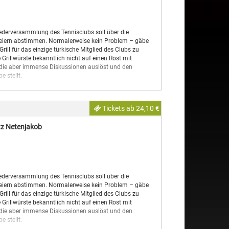
liederversammlung des Tennisclubs soll über die
sfeiern abstimmen. Normalerweise kein Problem – gäbe
rill für das einzige türkische Mitglied des Clubs zu
Grillwürste bekanntlich nicht auf einen Rost mit
, die aber immense Diskussionen auslöst und den
e stellt.
Comedy-Autoren Dietmar Jacobs und Moritz Netenjakob,
„Die Wochenshow“, „Ladykracher“, „Das Amt“ oder
Tickets ab 24,10 €
m das satirische Stück auf vielen Bühnen gefeiert wurde,
tz Netenjakob
liederversammlung des Tennisclubs soll über die
sfeiern abstimmen. Normalerweise kein Problem – gäbe
rill für das einzige türkische Mitglied des Clubs zu
Grillwürste bekanntlich nicht auf einen Rost mit
, die aber immense Diskussionen auslöst und den
e stellt.