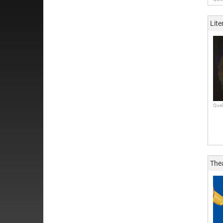
Lite
Quel
The