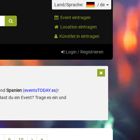
Land/Sprache:
/
de
Event eintragen
Location eintragen
Künstler:in eintragen
Login / Registrieren
und
Spanien
(
eventsTODAY.es
)!
Hast du ein Event? Trage es ein und
8
9
10