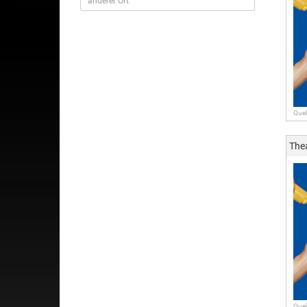
Quel
The
Quel