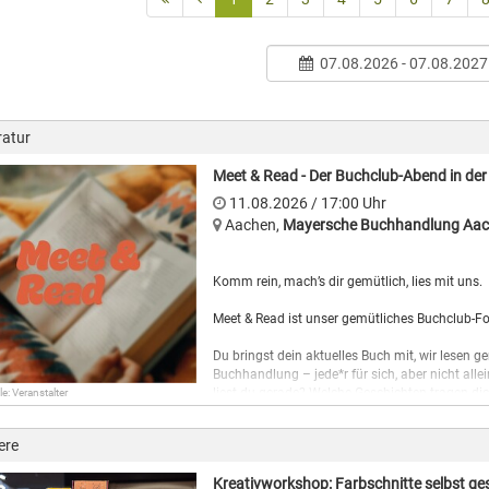
07.08.2026 - 07.08.2027
ratur
Meet & Read - Der Buchclub-Abend in de
11.08.2026
/ 17:00
Uhr
Aachen
,
Mayersche Buchhandlung Aa
Komm rein, mach’s dir gemütlich, lies mit uns.
Meet & Read ist unser gemütliches Buchclub-F
Du bringst dein aktuelles Buch mit, wir lesen
Buchhandlung – jede*r für sich, aber nicht all
liest du gerade? Welche Geschichten tragen di
le: Veranstalter
Ein durch unsere Buchhändlerinnen begleiteter
ere
Knabberzeug inklusive.
Kreativworkshop: Farbschnitte selbst ge
Komm vorbei, lerne neue Menschen kennen und 