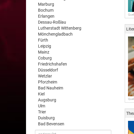
Marburg
Bochum
Quel
Erlangen
Dessau-Roßlau
Lutherstadt Wittenberg
Lite
Mönchengladbach
Fürth
Leipzig
Mainz
Coburg
Friedrichshafen
Düsseldorf
Wetzlar
Pforzheim
Bad Nauheim
Kiel
Quel
Augsburg
Ulm
Trier
The
Duisburg
Bad Bevensen